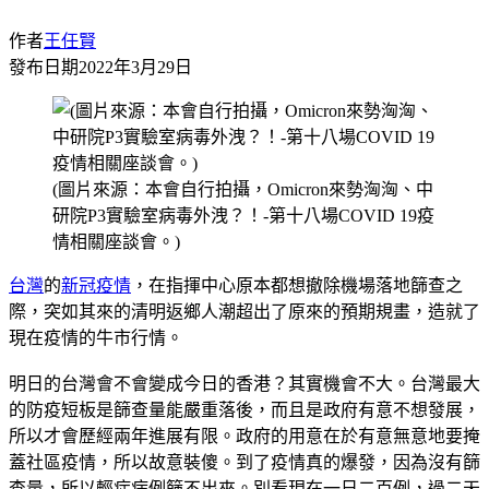
作者
王任賢
發布日期
2022年3月29日
(圖片來源：本會自行拍攝，Omicron來勢洶洶、中
研院P3實驗室病毒外洩？！-第十八場COVID 19疫
情相關座談會。)
台灣
的
新冠疫情
，在指揮中心原本都想撤除機場落地篩查之
際，突如其來的清明返鄉人潮超出了原來的預期規畫，造就了
現在疫情的牛市行情。
明日的台灣會不會變成今日的香港？其實機會不大。台灣最大
的防疫短板是篩查量能嚴重落後，而且是政府有意不想發展，
所以才會歷經兩年進展有限。政府的用意在於有意無意地要掩
蓋社區疫情，所以故意裝傻。到了疫情真的爆發，因為沒有篩
查量，所以輕症病例篩不出來。別看現在一日二百例，過二天