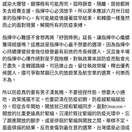
感染大爆發，銀彈極有可能用完。屆時篩查、隔離、居檢都將
失去經費支援，指揮中心必須放手。所以原本應該六月卅日結
束的指揮中心，有可能被疫情逼著提早結束，和韓國一樣戛然
而止的面對現實，解開所有的防疫束縛。
指揮中心難道不會想再將「紓困條例」延長，讓指揮中心繼續
獲得經援嗎？這應該是指揮中心最不想要的選項，因為指揮中
心持續運營就會拖住綠營最有前途的市長候選人，況且後半場
的指揮中心運作絕對是歹戲拖棚，對執政黨來說防疫亮點會光
芒盡失。走韓國路線，可迅速止血，留住執政榮耀，釋出優秀
候選人，還可爭取禁錮已久的旅遊業及航空業的選票，何樂而
不為。
所以防疫真的要有男子漢氣魄，不要扭捏作態，想要大小通
吃，政策搖擺不定。也要認清在防疫初期，防疫越緊縮越加
分。但從去年開始，開放就已經和緊縮同步，面對Omicron，
開放的比重更遠高於緊縮。沉浸於既往緊縮的防疫光環中，忘
了跟進開放的腳步，或是徘徊於緊縮與開放之間，舉棋不定。
面面俱損的結果，反而會傷到最在意的選票，台灣還是必須成