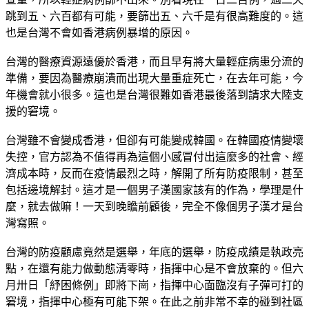
跳到五、六百都有可能，要篩出五、六千是有很高難度的。這
也是台灣不會如香港病例暴增的原因。
台灣的醫療資源遠優於香港，而且早有將大量輕症病患分流的
準備，要因為醫療崩潰而出現大量重症死亡，在去年可能，今
年機會就小很多。這也是台灣很難如香港最後落到請求大陸支
援的窘境。
台灣雖不會變成香港，但卻有可能變成韓國。在韓國疫情變壞
失控，官方認為不值得再為這個小感冒付出這麼多的社會、經
濟成本時，反而在疫情最烈之時，解開了所有防疫限制，甚至
包括邊境解封。這才是一個男子漢國家該有的作為，學理是什
麼，就去做嘛！一天到晚瞻前顧後，完全不像個男子漢才是台
灣寫照。
台灣的防疫顧慮竟然是選舉，年底的選舉，防疫成績是執政亮
點，在還有能力做動態清零時，指揮中心是不會放棄的。但六
月卅日「紓困條例」即將下崗，指揮中心面臨沒有子彈可打的
窘境，指揮中心極有可能下架。在此之前非常不幸的碰到社區