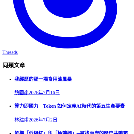
Threads
同類文章
我經歷的那一場食用油風暴
魏國彥
2026年7月16日
算力即國力 Token 如何定義AI時代的第五生產要素
林建甫
2026年7月2日
解構「低級紅」與「極端獨」─尋找兩岸的歷史共鳴箱