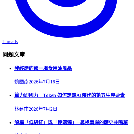
Threads
同類文章
我經歷的那一場食用油風暴
魏國彥
2026年7月16日
算力即國力 Token 如何定義AI時代的第五生產要素
林建甫
2026年7月2日
解構「低級紅」與「極端獨」─尋找兩岸的歷史共鳴箱