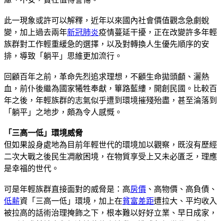
此一現象或許可以解釋，近年以來國內社會價值觀念急劇蛻
變，加上過去兩年
新冠肺炎
疫情蔓延干擾，正在改變許多年輕
族群對工作輕重緩急的選擇，以及對轉換人生優先順序的安
排，導致「躺平」思維更加流行。
回顧百年之前，革命先烈追求理想，不顧生命拋頭顱、灑熱
血，前仆後繼為國家犧牲奉獻，篳路藍縷，開創民國。比較百
年之後，年輕族群的志氣似乎遭到環境摧殘殆盡，甚至淪落到
「躺平」之地步，頗為令人感慨。
「三高一低」環境威脅
但如果設身處地為目前年輕世代的環境加以觀察，既沒有歷經
二次大戰之後民生凋敝困境，在物質享受上又未必匱乏，理應
是幸福的世代。
可是年輕族群直接面對的威脅是：高
房價
、高物價、高負債、
低薪
資「三高一低」環境，加上在
貧富差距
遭拉大、平均收入
被拉高的話術治理掩飾之下，根本難以好好立業、早日成家，