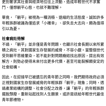
更別奢求其社會與經濟地位往上流動，造成年輕世代不求奮
鬥、僅想躺平心態，也就不難理解。
畢竟，「躺平」被視為一種消極、退縮的生活態度，誠如許多
年輕族群被譏為僅追求「小確幸」、卻失去大志向，頗為值得
引以為憂。
社會病灶待解
不過，「躺平」並非僅是青年問題，也顯示社會長期以來所累
積之病灶，其對國家生存發展的威脅，不容小覷。當整個世代
受到躺平思維暈染，若不能針對問題癥結找出原因，提出有效
解方，則勢必使得未來付出更多代價，甚至可能裂解頗安定的
社會結構。
因此，在迎接早已被遺忘的青年節之同時，我們期待政府必須
正視對國家生存發展威脅的年輕族群「躺平」現象；同時，透
過產業結構的調整、社會分配之改善，讓「躺平」的年輕族群
擺脫頹廢，重新站起找到人生願景，或許是送給年輕世代最佳
青年節禮物。