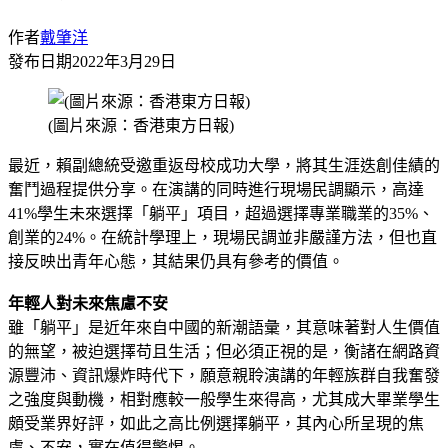
作者
戴肇洋
發布日期
2022年3月29日
(圖片來源：香港東方日報)
最近，賴副總統受邀重返母校成功大學，將其生涯迭創佳績的
奮鬥過程提供分享。在演講的同時進行現場民調顯示，高達
41%學生未來選擇「躺平」項目，超過選擇專業職業的35%、
創業的24%。在統計學理上，現場民調並非嚴謹方法，但也直
接反映出青年心態，其結果仍具有參考的價值。
年輕人對未來焦慮不安
雖「躺平」是近年來自中國的新潮語彙，其意味著對人生價值
的無望，被迫選擇苟且生活；但必須正視的是，衡諸在網路資
源豐沛、資訊爆炸時代下，願意親聆演講的年輕族群自我奮發
之強度與動機，相對應較一般學生來得高，尤其成大畢業學生
頗受業界好評，如此之高比例選擇躺平，其內心所呈現的焦
慮、不安，實在值得警惕。