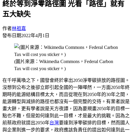
終於等到淨零路徑圖 光看「路徑」就有
五大缺失
作者
林祖嘉
發布日期
2022年4月1日
(圖片來源：Wikimedia Commons，Federal Carbon
Tax will cost you sticker。)
在千呼萬喚之下，國發會終於拿出2050淨零碳排放的路徑圖。
沒想到公布之後卻立即引起全國的一陣嘩然，一方面2050年終
期時的能源結構目標太大，而且從現在到2050年的30年之間，
能源轉型與減排的路徑也都沒有一個完整的交待。有業者說是
畫大餅，更有學者說是天方夜譚，因為要規畫2050年的目標一
點也不難，但是如何達到此一目標，才是最大的挑戰。因為之
前蔡政府就提出2050年
台灣
要達到淨零碳排的目標，然而國人
與企業則進一步的要求，政府應該負責任的提出如何達到此一