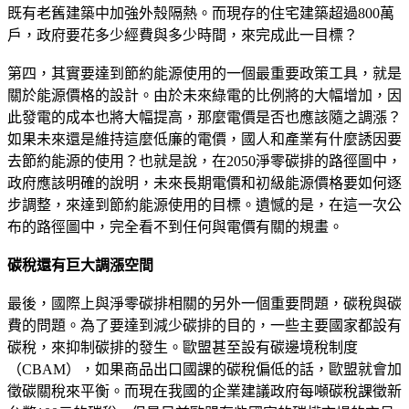
既有老舊建築中加強外殼隔熱。而現存的住宅建築超過800萬
戶，政府要花多少經費與多少時間，來完成此一目標？
第四，其實要達到節約能源使用的一個最重要政策工具，就是
關於能源價格的設計。由於未來綠電的比例將的大幅增加，因
此發電的成本也將大幅提高，那麼電價是否也應該隨之調漲？
如果未來還是維持這麼低廉的電價，國人和產業有什麼誘因要
去節約能源的使用？也就是說，在2050淨零碳排的路徑圖中，
政府應該明確的說明，未來長期電價和初級能源價格要如何逐
步調整，來達到節約能源使用的目標。遺憾的是，在這一次公
布的路徑圖中，完全看不到任何與電價有關的規畫。
碳稅還有巨大調漲空間
最後，國際上與淨零碳排相關的另外一個重要問題，碳稅與碳
費的問題。為了要達到減少碳排的目的，一些主要國家都設有
碳稅，來抑制碳排的發生。歐盟甚至設有碳邊境稅制度
（CBAM），如果商品出口國課的碳稅偏低的話，歐盟就會加
徵碳關稅來平衡。而現在我國的企業建議政府每噸碳稅課徵新