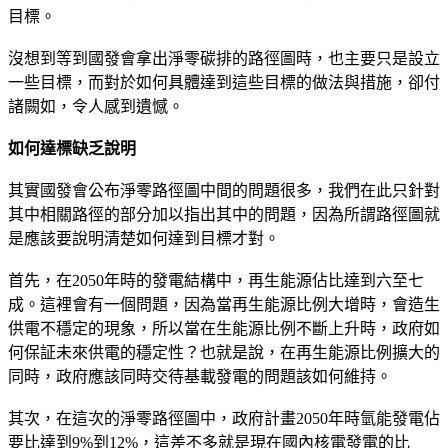
目標。
沒想到等到國發會拿出淨零碳排的路徑圖時，也主要只是設立
一些目標，而對於如何具體達到這些目標的做法與措施，卻付
諸闕如，令人感到遺憾。
如何達標缺乏說明
其實國發會公布淨零路徑圖中間的問題很多，我們在此只針對
其中相關路徑的部分加以指出其中的問題，因為所謂路徑圖就
是應該要說明清楚如何達到目標才對。
首先，在2050年時的發電結構中，再生能源佔比達到六至七
成。這裡會有一個問題，因為當再生能源比例大增時，會造生
供電不穩定的現象，所以當在生能源比例不斷上升時，政府如
何保証未來供電的穩定性？也就是說，在再生能源比例擴大的
同時，政府應該同時交待基載發電的問題該如何維持。
其次，在這次的淨零路徑圖中，政府計畫2050年時氫能發電佔
要比達到9%到12%，這差不多就是現在國內核電發電的比