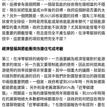
例。這裡會有兩個問題，一個是氫能的技術現在還相當的不穩
定，現在就把氫能當成30年後的目標，政府這個餅是否畫的太
大？另外一個問題是，依2025非核家園的目標，還有三年核能
就會完全除役，到時是用氫能或是核能能源來替代？這個能源
轉型的重大問題，政府怎麼能不說清楚？尤其是核能發電不但
是重要的期載發電，而且是完全不產生碳的，在淨零碳排的路
徑中，這麼重要的項目竟然完全不提？
經濟發展與節能衝突改建住宅成考驗
第三，在淨零碳排的過程中，一方面要顧及經濟發展對於能源
需求的增加，另一方面又要限制能源的使用，因此如何提高能
源使用的效率就變得非常重要。其中一個重大的議題，就是如
何達到節約能源的目的，這其中我們針對國發會提出的路徑圖
中兩個重要問題。一個是，政府希望到2050年時，所有新建築
都是節能建築； 另外則是老舊建築的85%為「近零碳建
築」。問題是，台灣的建築物使用年限都很長，到2050年時現
在的建築物絕大多數都時候都還存在，該政府如何把這些現存
在建築物變成「近零碳建築」？在路徑圖報告中有提到，要在