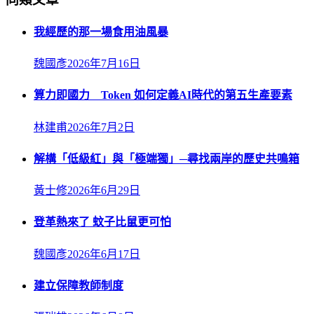
我經歷的那一場食用油風暴
魏國彥
2026年7月16日
算力即國力 Token 如何定義AI時代的第五生產要素
林建甫
2026年7月2日
解構「低級紅」與「極端獨」─尋找兩岸的歷史共鳴箱
黃士修
2026年6月29日
登革熱來了 蚊子比鼠更可怕
魏國彥
2026年6月17日
建立保障教師制度