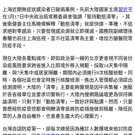
上海近期無症狀感染者已破兩萬例，先前大陸國家主席
習近平
在3月17日中央政治局常務委員會強調「堅持動態清零」，其
後衛健委主任馬曉偉解釋「動態清零」就是快速、準確，不追
求絕對零感染，只要發現感染源就立即撲滅。國務院副總理孫
春蘭也前往上海巡視，宣示社區清零為主要，增加方艙醫院等
防疫手段。
現在大陸各重點城市，即如政治第一線的北京更會視不同省份
染疫風險要求跨省進入比照境外移入規範，採取14天集中隔
離，與7天集中或居家隔離，期間內必須進行8次核酸檢驗。同
時，各個社區也會定時進行核酸檢測，進出入管理都必須提出
檢測證明。大陸的「清零」主要能夠實現是因中央集權，施壓
於各省級單位並要求切實執行。大陸內搜網路論壇更為保持輿
論清明，只剩下對「動態清零」一致好評與點讚。然而，只要
曾歷經防疫管控都會明瞭清零是將防疫措施做到極嚴，降低民
眾的人身自由權外，也會產生龐大的心理壓力。
台灣自詡防疫第一，卻每次總是因為確診人數爆增來檢討防疫