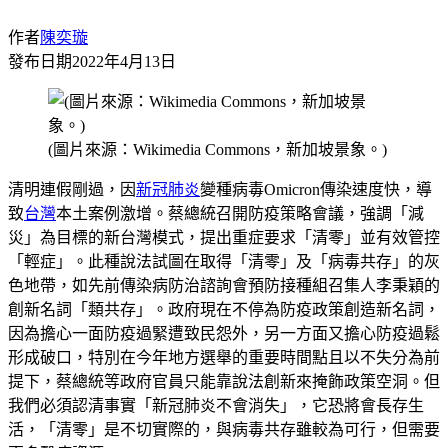
作者
陳奕璇
發布日期
2022年4月13日
(圖片來源：Wikimedia Commons，新加坡景象。)
清明連假剛過，因
新冠肺炎
變種病毒Omicron傳染速度快，導
致
台灣
本土案例激增。蔡總統召開防疫策略會議，強調「減
災」為目標的新台灣模式，提出重症要求「清零」並有效管控
「輕症」。此種說法試圖在取得「清零」及「病毒共存」的灰
色地帶，如先前傳染病防治諮詢會預防接種組召集人李秉穎的
創新名詞「類共存」。政府現在不停為防疫政策創造新名詞，
因為擔心一面防疫過緊遭致民怨外，另一方面又擔心防疫過鬆
形成破口，特別在今年地方選舉的重要時間點且以不失分為前
提下，蔡總統等政府官員只能靠說法創新來掩飾政策空洞。但
我們必須認清事實「新冠肺炎不會消失」，它恐將會長存生
活，「清零」是不切實際的，與病毒共存雖較為可行，但需要