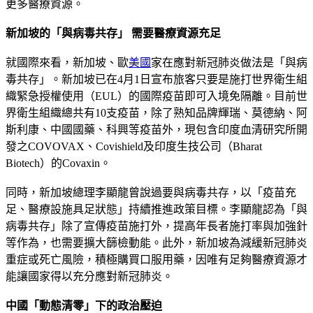
更多醫療資源。
新加坡的「與病毒共存」 需要醫療資源充足
就國際來看，新加坡、歐
美國
家在應對新冠肺炎做法是「與病
毒共存」。新加坡已在4月1日宣布旅客只要是施打世界衛生組
織緊急授權使用（EUL）的國際疫苗即可入境免隔離。目前世
界衛生組織總共有10支疫苗，除了熟知品牌輝瑞、莫德納、阿
斯利康、中國國藥、科興等疫苗外，現包含印度血清研究所開
發之COVOVAX、Covishield及印度生技公司（Bharat
Biotech）的Covaxin。
同時，新加坡總理李顯龍曾說過要與病毒共存，以「疫苗充
足、醫療設施具足狀態」持續推進政策目標。李顯龍認為「與
病毒共存」除了宣傳疫苗施打外，提高年長者施打率與加強針
等作為，也需要擴大篩檢動能。此外，新加坡為減緩新冠肺炎
重症或死亡風險，積極購買口服用藥，因唯有足夠醫療資源才
能讓國家得以充分應對新冠肺炎。
中國「動態清零」下的政治壓迫