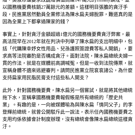
以國務機要費核銷27萬餘元的差額。這樣明目張膽的貪汙手
段，民進黨居然動員全黨修法為陳水扁夫婦脫罪，難道真的是
因為全黨上下都拿過陳家的錢？
事實上，針對貪汙金額超過1億元的國務機要費貪汙弊案，最
高法院早在2012年就在判決中列舉了陳水扁的支出明細中，包
括「代購陳幸妤女性用品、兒孫護照簽證費等私人開銷」，要
求高等法院審酌是否構成貪汙。面對法院，陳水扁總統夫婦一
貫的作法，就是在媒體前高調喊冤，但是一收到法院傳票，就
宣稱身體不適來逃避審判。請問民進黨立院袞袞諸公，為什麼
支持扁家用民脂民膏支付這些私人開支？
此外，針對國務機要費，陳水扁另一個嘗試，就是將其他總統
拖下水，宣稱拿國務機要費報假帳是所有總統的「歷史共
業」。有趣的是，一向被媒體喻為與陳水扁「情同父子」的李
登輝前總統，就曾公開駁斥此一說法，表示任內國務機要費之
支用均係依據會計制度辦理，沒有總統會像陳水扁總統這樣貪
汙。