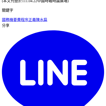
(本文刊登於111.04.22中國時報時論廣場)
關鍵字
國務機要費
程序正義
陳水扁
分享