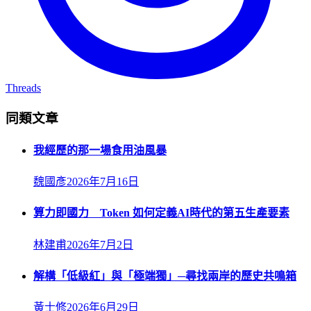
Threads
同類文章
我經歷的那一場食用油風暴
魏國彥
2026年7月16日
算力即國力 Token 如何定義AI時代的第五生產要素
林建甫
2026年7月2日
解構「低級紅」與「極端獨」─尋找兩岸的歷史共鳴箱
黃士修
2026年6月29日