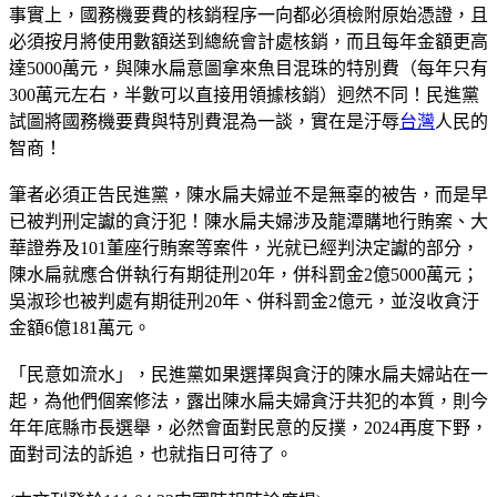
事實上，國務機要費的核銷程序一向都必須檢附原始憑證，且
必須按月將使用數額送到總統會計處核銷，而且每年金額更高
達5000萬元，與陳水扁意圖拿來魚目混珠的特別費（每年只有
300萬元左右，半數可以直接用領據核銷）迥然不同！民進黨
試圖將國務機要費與特別費混為一談，實在是汙辱
台灣
人民的
智商！
筆者必須正告民進黨，陳水扁夫婦並不是無辜的被告，而是早
已被判刑定讞的貪汙犯！陳水扁夫婦涉及龍潭購地行賄案、大
華證券及101董座行賄案等案件，光就已經判決定讞的部分，
陳水扁就應合併執行有期徒刑20年，併科罰金2億5000萬元；
吳淑珍也被判處有期徒刑20年、併科罰金2億元，並沒收貪汙
金額6億181萬元。
「民意如流水」，民進黨如果選擇與貪汙的陳水扁夫婦站在一
起，為他們個案修法，露出陳水扁夫婦貪汙共犯的本質，則今
年年底縣市長選舉，必然會面對民意的反撲，2024再度下野，
面對司法的訴追，也就指日可待了。