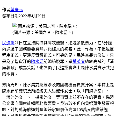
作者
葉慶元
發布日期
2022年4月29日
(圖片來源：美國之音，陳水扁。)
民進黨
21日在立法院挾其席次優勢，透過多數暴力，在5分鐘
內通過了國務機要費除罪化條文的初審，此一作為，不但違反
程序正義，更違反實體正義。可笑的是，民進黨暴力修法，只
是為了幫貪汙的
陳水扁
前總統脫罪，讓
蔡英文
總統高喊的「清
廉執政」成為笑話！也彰顯了民進黨實際上是陳水扁貪汙共犯
的本質。
眾所周知，陳水扁前總統涉及的國務機要費貪汙案，本質上是
陳水扁前總統及前總統夫人吳淑珍女士，以「南線專案」、
「海外外交」、「機密外交」等事實上並不存在的專案，偽造
公文書向國庫詐領國務機要費。吳淑珍不但向貴婦蒐集發票報
帳，針對萬海航運對陳總統家庭價值高達105萬元的鑽錶餽
贈，吳淑珍還要求改餽贈價值高達147萬元的Tiffany鑽戒，並