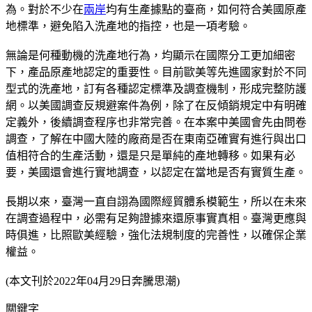
為。對於不少在
兩岸
均有生產據點的臺商，如何符合美國原產
地標準，避免陷入洗產地的指控，也是一項考驗。
無論是何種動機的洗產地行為，均顯示在國際分工更加細密
下，產品原產地認定的重要性。目前歐美等先進國家對於不同
型式的洗產地，訂有各種認定標準及調查機制，形成完整防護
網。以美國調查反規避案件為例，除了在反傾銷規定中有明確
定義外，後續調查程序也非常完善。在本案中美國會先由問卷
調查，了解在中國大陸的廠商是否在東南亞確實有進行與出口
值相符合的生產活動，還是只是單純的產地轉移。如果有必
要，美國還會進行實地調查，以認定在當地是否有實質生產。
長期以來，臺灣一直自詡為國際經貿體系模範生，所以在未來
在調查過程中，必需有足夠證據來還原事實真相。臺灣更應與
時俱進，比照歐美經驗，強化法規制度的完善性，以確保企業
權益。
(本文刊於2022年04月29日奔騰思潮)
關鍵字