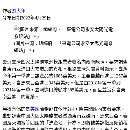
作者
劉大年
發布日期
2022年4月29日
(圖片來源：總統府，「臺電公司永安太陽光電系
統站」。)
最近臺灣四家太陽能電池模組業者聯名向政府陳情，要求調查
自東南亞進口大幅增加的真相。根據臺灣海關資料顯示，臺灣
今年第一季進口該產品約1685萬美元，主要自越南進口1257萬
美元，自馬來西亞進口345萬美元。但是由2018年第一季到
2021年第一季，臺灣進口總額才385萬美元，而且並沒有自東
南亞進口的實績。
無獨有偶的是
美國
商務部在今年2月，應美國國內業者要求，
啟動調查中國大陸太陽能業者透過東南亞越南、馬來西亞、泰
國及柬埔寨等四國的「洗產地」行為。即將被美課徵反傾銷稅
及平衡稅的中國太陽能電池模組，先由中國出口到東南亞，再