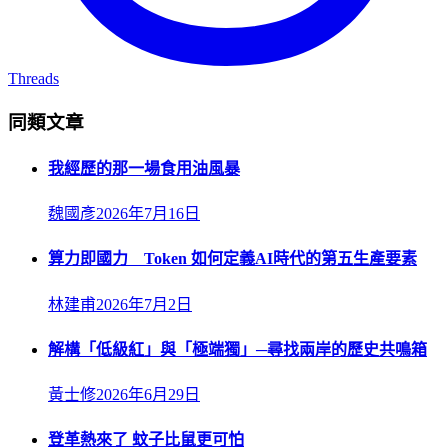
Threads
同類文章
我經歷的那一場食用油風暴
魏國彥
2026年7月16日
算力即國力 Token 如何定義AI時代的第五生產要素
林建甫
2026年7月2日
解構「低級紅」與「極端獨」─尋找兩岸的歷史共鳴箱
黃士修
2026年6月29日
登革熱來了 蚊子比鼠更可怕