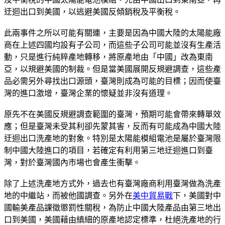
迂迴出口到美國，以逃避美國反傾銷稅及平衡稅。
此兩事件之所以可能有關連，主要是因為中國大陸的太陽能廠
商在上述四國均設有子公司，而這些子公司可能並沒有生產活
動，只是進行純粹產地轉移，將原產地由「中國」改為東南
亞，以規避美國的制裁。但是當美國展開反規避調查，這些產
品必需另外尋找出口源頭，臺灣則成為可能的目標；因而使臺
灣的進口激增，臺灣企業的懷疑並非沒有道理。
原先不在美國反規避調查範圍的臺灣，預期可能會帶來轉單效
應；但是臺灣未受其利卻先蒙其害，反而有可能成為中國大陸
迂迴出口洗產地的對象。特別是太陽能模組電池是屬於臺灣限
制中國大陸進口的項目，若確定有利用第三地迂迴進口到臺
灣，對於臺灣國內市場也會產生衝擊。
除了上述洗產地方式外，過去也有臺灣廠商利用臺灣做為洗產
地的中繼站，而被他國調查。另外在
美中貿易戰
下，美國對中
國輸美產品課徵懲罰性關稅，為防止中國大陸產品由第三地出
口到美國，美國藉由縝細的原產地認定標準，杜絕洗產地的行