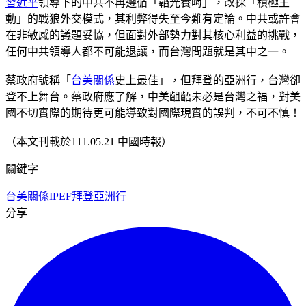
習近平
領導下的中共不再遵循「韜光養晦」，改採「積極主
動」的戰狼外交模式，其利弊得失至今難有定論。中共或許會
在非敏感的議題妥協，但面對外部勢力對其核心利益的挑戰，
任何中共領導人都不可能退讓，而台灣問題就是其中之一。
蔡政府號稱「
台美關係
史上最佳」，但拜登的亞洲行，台灣卻
登不上舞台。蔡政府應了解，中美齟齬未必是台灣之福，對美
國不切實際的期待更可能導致對國際現實的誤判，不可不慎！
（本文刊載於111.05.21 中國時報）
關鍵字
台美關係
IPEF
拜登亞洲行
分享