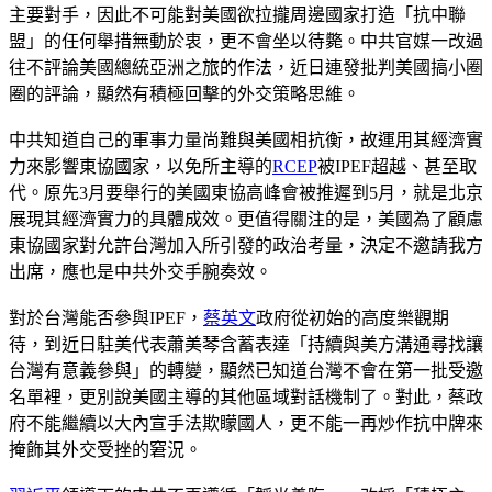
主要對手，因此不可能對美國欲拉攏周邊國家打造「抗中聯
盟」的任何舉措無動於衷，更不會坐以待斃。中共官媒一改過
往不評論美國總統亞洲之旅的作法，近日連發批判美國搞小圈
圈的評論，顯然有積極回擊的外交策略思維。
中共知道自己的軍事力量尚難與美國相抗衡，故運用其經濟實
力來影響東協國家，以免所主導的
RCEP
被IPEF超越、甚至取
代。原先3月要舉行的美國東協高峰會被推遲到5月，就是北京
展現其經濟實力的具體成效。更值得關注的是，美國為了顧慮
東協國家對允許台灣加入所引發的政治考量，決定不邀請我方
出席，應也是中共外交手腕奏效。
對於台灣能否參與IPEF，
蔡英文
政府從初始的高度樂觀期
待，到近日駐美代表蕭美琴含蓄表達「持續與美方溝通尋找讓
台灣有意義參與」的轉變，顯然已知道台灣不會在第一批受邀
名單裡，更別說美國主導的其他區域對話機制了。對此，蔡政
府不能繼續以大內宣手法欺矇國人，更不能一再炒作抗中牌來
掩飾其外交受挫的窘況。