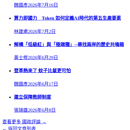
魏國彥
2026年7月16日
算力即國力 Token 如何定義AI時代的第五生產要素
林建甫
2026年7月2日
解構「低級紅」與「極端獨」─尋找兩岸的歷史共鳴箱
黃士修
2026年6月29日
登革熱來了 蚊子比鼠更可怕
魏國彥
2026年6月17日
建立保障教師制度
張瑞雄
2026年6月8日
查看更多
國政評論
→
← 返回文章列表