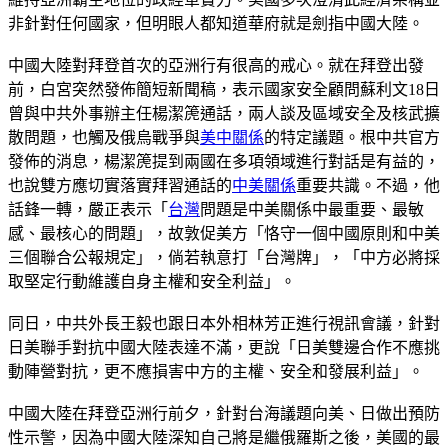
非針對任何國家，但明眼人都知道華府就是劍指中國大陸。
中國大陸對拜登首次的亞洲行有很高的戒心。就在拜登出發
前，白宮突然發佈簡短新聞稿，表示國家安全顧問蘇利文18日
曾與中共外事辦主任楊潔箎通話，兩人談及區域安全及核武擴
散問題，也觸及俄烏戰爭與
美中關係
的特定議題。根中共官方
發佈的消息，楊潔箎提到兩國在多項領域進行對話是有益的，
也說雙方應切實落實拜習通話的
中美關係
重要共識。不過，他
話鋒一轉，嚴正表示「
台灣
問題是中美關係中最重要、最敏
感、最核心的問題」，故敦促美方「恪守一個中國原則和中美
三個聯合公報規定」，倘若執意打「台灣牌」，「中方必將採
取堅定行動維護自身主權和安全利益」。
同日，中共外長王毅也跟日本外相林芳正進行視訊會議，針對
日美聯手對抗中國大陸表達不滿，更說「日美雙邊合作不應挑
動陣營對抗，更不應損害中方的主權、安全和發展利益」。
中國大陸在拜登亞洲行前夕，針對台海議題向美、日做出預防
性示警，因為中國大陸深知自己將是繼俄羅斯之後，美國的最