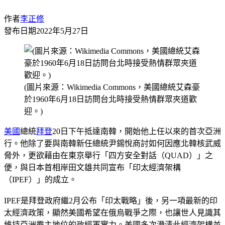
作者
李正修
發布日期
2022年5月27日
(圖片來源：Wikimedia Commons，美國總統艾森豪
於1960年6月18日訪問台北時接受熱情群眾夾道歡
迎。)
美國
總統
拜登
20日下午抵達南韓，開始他上任以來的首次亞洲
行。他除了要與南韓新任總統尹錫悅商討如何因應北韓核武威
脅外，更欲藉由在東京舉行「四方安全對話（QUAD）」之
便，與日本首相岸田文雄共同宣布「印太經濟架構
（IPEF）」的成立。
IPEF是拜登政府繼2月公布「印太戰略」後，另一項最新的印
太經濟政策，顯然美國希望在俄烏戰爭之際，也讓世人見識其
維持亞洲霸主地位的政經軍實力。美國多次澄清此經濟架構並