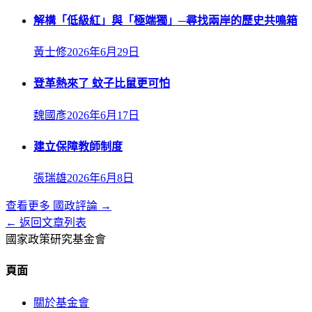
解構「低級紅」與「極端獨」─尋找兩岸的歷史共鳴箱
黃士修
2026年6月29日
登革熱來了 蚊子比鼠更可怕
魏國彥
2026年6月17日
建立保障教師制度
張瑞雄
2026年6月8日
查看更多
國政評論
→
← 返回文章列表
國家政策研究基金會
頁面
關於基金會