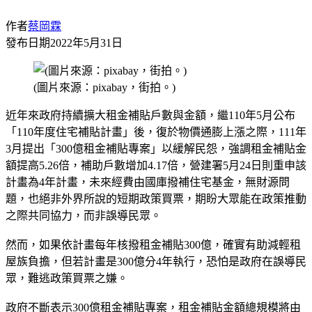
作者
蔡岡霖
發布日期
2022年5月31日
(圖片來源：pixabay，街拍。)
近年來政府持續擴大租金補貼戶數與金額，繼110年5月公布
「110年度住宅補貼計畫」後，復於物價通膨上漲之際，111年
3月提出「300億租金補貼專案」以緩解民怨，強調租金補貼金
額提高5.26倍，補助戶數增加4.17倍，營建署5月24日則重申該
計畫為4年計畫，未來經費由國庫撥補住宅基金，無財源問
題，也絕非外界所說的短期政策買票，期盼大眾能在政策推動
之際共同協力，而非誤導民眾。
然而，如果依計畫每年核撥租金補貼300億，確實有助減輕租
屋族負擔，但若計畫是300億分4年執行，恐怕是政府在誤導民
眾，難逃政策買票之嫌。
政府不斷表示300億租金補貼專案，租金補貼金額總規模將由