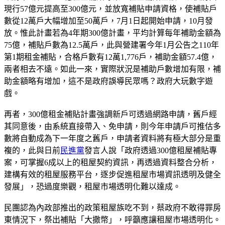
現行57億元提高至300億元，並放寬補貼申請資格，使補貼戶
數從12萬戶大幅增加至50萬戶，7月1日起開始申請，10月發
放。惟此計畫若為4年期300億計畫，平均計算每年補助金額為
75億，補貼戶數為12.5萬戶，此與營建署今年1月公告之110年
第1期租金補貼，合格戶數有12萬1,776戶，補助金額57.4億，
兩者相去不遠。如此一來，實際狀況是補助戶數增加有限，補
助金額略有增加，這不是政府誤導民眾嗎？政府大玩數字遊
戲。
再者，300億租金補貼計畫強調新戶可透過網路申請，舊戶經
其同意後，由系統直接帶入、免申請，則今年申請戶可推估多
數將自動成為下一年度之舊戶，申請者資料將有極大部分是重
複的，此與日前
民進黨
發言人說「政府透過300億租屋補貼專
案，可掌握6成以上的租屋契約資訊，再透過資料整合分析，
建構有效的租屋服務平台，逐步促進租屋市場資訊透明及健全
發展」，恐過度樂觀，租屋市場透明化難以達成。
民團認為內政部推出的政策租屋族吃不到，蔡政府不敢得罪房
東情況下，祭出補貼「大撒幣」，呼籲應讓租屋市場透明化。