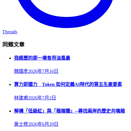
Threads
同類文章
我經歷的那一場食用油風暴
魏國彥
2026年7月16日
算力即國力 Token 如何定義AI時代的第五生產要素
林建甫
2026年7月2日
解構「低級紅」與「極端獨」─尋找兩岸的歷史共鳴箱
黃士修
2026年6月29日