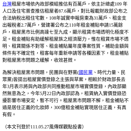
台灣
租屋市場依內政部模組推估有百萬戶，依主計總處109 年
人口及住宅普查推估租屋者87.6萬戶，對比報載財政部公布之
合法納稅出租住宅數，108年誠實申報房東為31萬戶、租金支
出報稅者2.7萬戶，營建署公布之110年租金補貼申請15萬餘
戶，租屋黑市比例高達七至九成，顯示租賃市場透明化極度不
足。租金補貼有助緩解租屋族之經濟壓力，惟在租賃市場不透
明、租賃關係不對等、租金補貼屬年度專案性質，補助金額與
條件有不確定性，租客每年重新申請等各種因素下，租金補貼
對租屋黑市問題之緩解，收效甚微。
為解決租屋黑市問題，民團與在野黨(
國民黨
、時代力量、民
眾黨)皆提出租屋實價登錄之主張與草案，相較於財政部長去
年3月表示將與內政部共同推動租屋市場實價登錄，內政部顯
然無意為之，今年5月22日內政部認為，租賃納入實價登錄恐
擾影響市場安定，暫不可行。租屋黑市問題不解，租金補貼不
過是居住正義的化妝師，300億租金補貼實現居住正義，有真
有假。
（本文刊登於111.05.27風傳媒觀點投書）