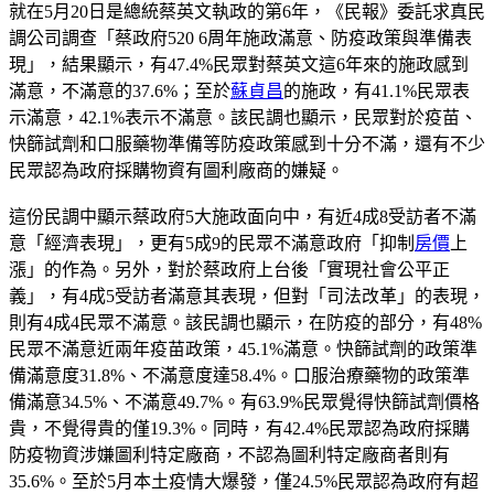
就在5月20日是總統蔡英文執政的第6年，《民報》委託求真民
調公司調查「蔡政府520 6周年施政滿意、防疫政策與準備表
現」，結果顯示，有47.4%民眾對蔡英文這6年來的施政感到
滿意，不滿意的37.6%；至於
蘇貞昌
的施政，有41.1%民眾表
示滿意，42.1%表示不滿意。該民調也顯示，民眾對於疫苗、
快篩試劑和口服藥物準備等防疫政策感到十分不滿，還有不少
民眾認為政府採購物資有圖利廠商的嫌疑。
這份民調中顯示蔡政府5大施政面向中，有近4成8受訪者不滿
意「經濟表現」，更有5成9的民眾不滿意政府「抑制
房價
上
漲」的作為。另外，對於蔡政府上台後「實現社會公平正
義」，有4成5受訪者滿意其表現，但對「司法改革」的表現，
則有4成4民眾不滿意。該民調也顯示，在防疫的部分，有48%
民眾不滿意近兩年疫苗政策，45.1%滿意。快篩試劑的政策準
備滿意度31.8%、不滿意度達58.4%。口服治療藥物的政策準
備滿意34.5%、不滿意49.7%。有63.9%民眾覺得快篩試劑價格
貴，不覺得貴的僅19.3%。同時，有42.4%民眾認為政府採購
防疫物資涉嫌圖利特定廠商，不認為圖利特定廠商者則有
35.6%。至於5月本土疫情大爆發，僅24.5%民眾認為政府有超