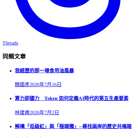
Threads
同類文章
我經歷的那一場食用油風暴
魏國彥
2026年7月16日
算力即國力 Token 如何定義AI時代的第五生產要素
林建甫
2026年7月2日
解構「低級紅」與「極端獨」─尋找兩岸的歷史共鳴箱