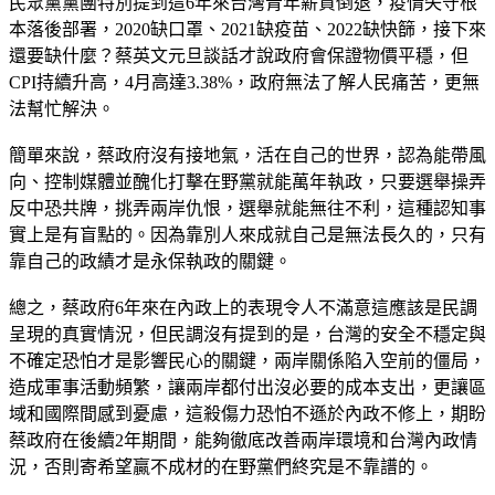
民眾黨黨團特別提到這6年來台灣青年薪資倒退，疫情失守根
本落後部署，2020缺口罩、2021缺疫苗、2022缺快篩，接下來
還要缺什麼？蔡英文元旦談話才說政府會保證物價平穩，但
CPI持續升高，4月高達3.38%，政府無法了解人民痛苦，更無
法幫忙解決。
簡單來說，蔡政府沒有接地氣，活在自己的世界，認為能帶風
向、控制媒體並醜化打擊在野黨就能萬年執政，只要選舉操弄
反中恐共牌，挑弄兩岸仇恨，選舉就能無往不利，這種認知事
實上是有盲點的。因為靠別人來成就自己是無法長久的，只有
靠自己的政績才是永保執政的關鍵。
總之，蔡政府6年來在內政上的表現令人不滿意這應該是民調
呈現的真實情況，但民調沒有提到的是，台灣的安全不穩定與
不確定恐怕才是影響民心的關鍵，兩岸關係陷入空前的僵局，
造成軍事活動頻繁，讓兩岸都付出沒必要的成本支出，更讓區
域和國際間感到憂慮，這殺傷力恐怕不遜於內政不修上，期盼
蔡政府在後續2年期間，能夠徹底改善兩岸環境和台灣內政情
況，否則寄希望贏不成材的在野黨們終究是不靠譜的。