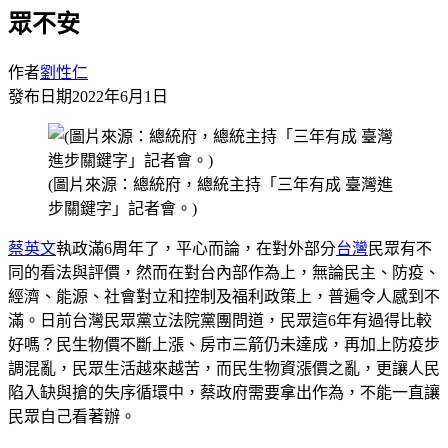
眾不安
作者
劉性仁
發布日期
2022年6月1日
(圖片來源：總統府，總統主持「三年有成 臺灣進
步關鍵字」記者會。)
蔡英文
執政滿6周年了，平心而論，在對外部分
台灣
民眾有不
同的看法與評價，然而在對台內部作為上，無論民主、防疫、
經濟、能源、社會對立和控制及福利政策上，普遍令人感到不
滿。日前台灣民眾黨立法院黨團問道，民眾這6年有過得比較
好嗎？民生物價不斷上漲、房市三箭仍未達成，再加上防疫步
調混亂，民眾生活越來越苦，而民生物資漲價之亂，更讓人民
陷入缺與搶的失序循環中，蔡政府需要拿出作為，不能一直讓
民眾自己看著辦。