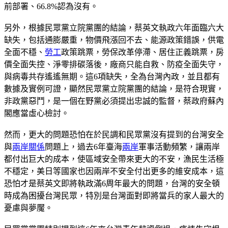
前部署、66.8%認為沒有。
另外，根據民眾黨立院黨團的結論，蔡英文執政六年面臨六大
缺失，包括通膨嚴重，物價飛漲回不去、能源政策錯誤，供電
全面不穩、
勞工
政策跳票，勞保改革停滯、居住正義跳票，房
價全面失控、淨零排碳落後，廠商只能自救、防疫全面失守，
與病毒共存遙遙無期。這6項缺失，全為台灣內政，並且都有
數據及實例可證，顯然民眾黨立院黨團的結論，是符合現實，
非政黨惡鬥，是一個在野黨必須提出忠誠的監督，蔡政府蘇內
閣應當虛心檢討。
然而，更大的問題恐怕在於民調和民眾黨沒有提到的台灣安全
與
兩岸關係
問題上，過去6年臺海
兩岸
軍事活動頻繁，讓兩岸
都付出巨大的成本，使區域安全帶來更大的不安，漁民生活極
不穩定，美日等國家也因兩岸不安全付出更多的維安成本，這
恐怕才是蔡英文即將執政滿6周年最大的問題，台灣的安全頓
時成為困擾台灣民眾，特別是台灣面對即將當兵的家人最大的
憂慮與夢魘。