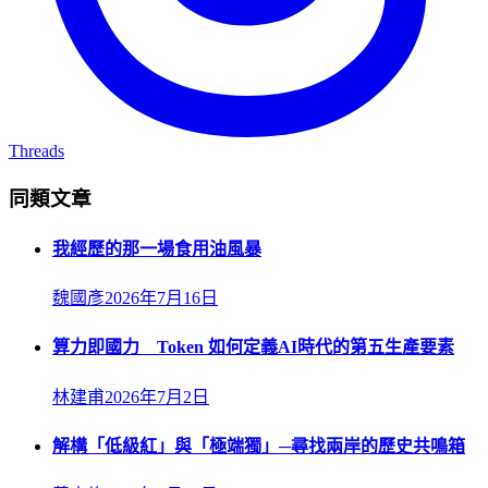
Threads
同類文章
我經歷的那一場食用油風暴
魏國彥
2026年7月16日
算力即國力 Token 如何定義AI時代的第五生產要素
林建甫
2026年7月2日
解構「低級紅」與「極端獨」─尋找兩岸的歷史共鳴箱