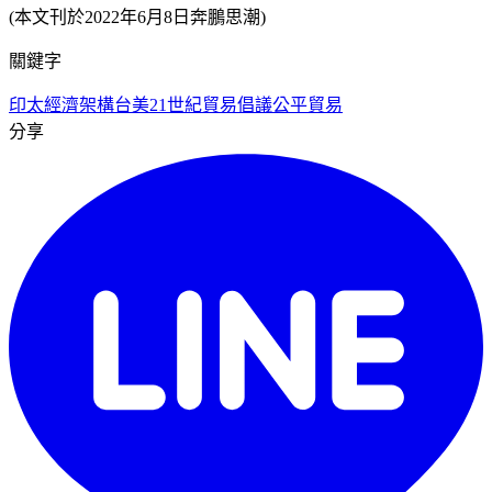
(本文刊於2022年6月8日奔鵬思潮)
關鍵字
印太經濟架構
台美21世紀貿易倡議
公平貿易
分享