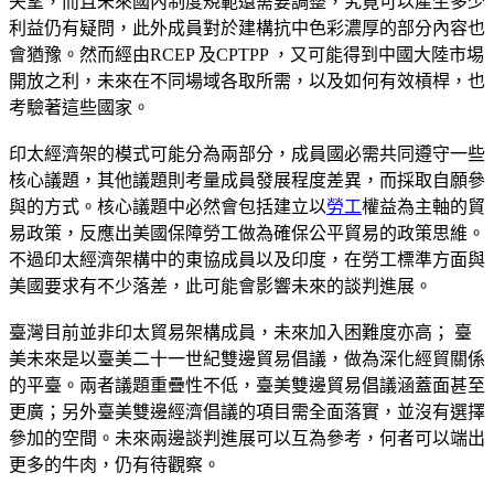
失望，而且未來國內制度規範還需要調整，究竟可以產生多少
利益仍有疑問，此外成員對於建構抗中色彩濃厚的部分內容也
會猶豫。然而經由RCEP 及CPTPP ，又可能得到中國大陸市埸
開放之利，未來在不同場域各取所需，以及如何有效槓桿，也
考驗著這些國家。
印太經濟架的模式可能分為兩部分，成員國必需共同遵守一些
核心議題，其他議題則考量成員發展程度差異，而採取自願參
與的方式。核心議題中必然會包括建立以
勞工
權益為主軸的貿
易政策，反應出美國保障勞工做為確保公平貿易的政策思維。
不過印太經濟架構中的東協成員以及印度，在勞工標準方面與
美國要求有不少落差，此可能會影響未來的談判進展。
臺灣目前並非印太貿易架構成員，未來加入困難度亦高； 臺
美未來是以臺美二十一世紀雙邊貿易倡議，做為深化經貿關係
的平臺。兩者議題重疊性不低，臺美雙邊貿易倡議涵蓋面甚至
更廣；另外臺美雙邊經濟倡議的項目需全面落實，並沒有選擇
參加的空間。未來兩邊談判進展可以互為參考，何者可以端出
更多的牛肉，仍有待觀察。