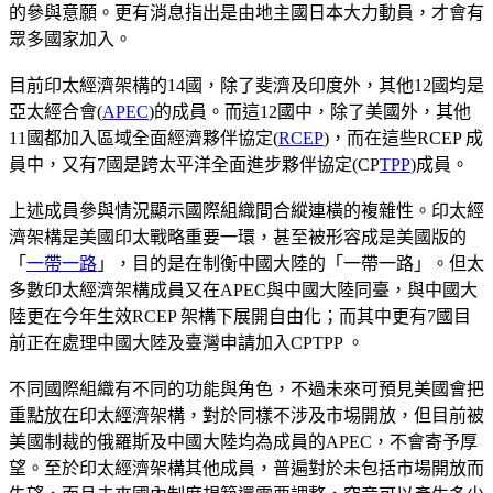
的參與意願。更有消息指出是由地主國日本大力動員，才會有
眾多國家加入。
目前印太經濟架構的14國，除了斐濟及印度外，其他12國均是
亞太經合會(
APEC
)的成員。而這12國中，除了美國外，其他
11國都加入區域全面經濟夥伴協定(
RCEP
)，而在這些RCEP 成
員中，又有7國是跨太平洋全面進步夥伴協定(CP
TPP
)成員。
上述成員參與情況顯示國際組織間合縱連橫的複雜性。印太經
濟架構是美國印太戰略重要一環，甚至被形容成是美國版的
「
一帶一路
」，目的是在制衡中國大陸的「一帶一路」。但太
多數印太經濟架構成員又在APEC與中國大陸同臺，與中國大
陸更在今年生效RCEP 架構下展開自由化；而其中更有7國目
前正在處理中國大陸及臺灣申請加入CPTPP 。
不同國際組織有不同的功能與角色，不過未來可預見美國會把
重點放在印太經濟架構，對於同樣不涉及市埸開放，但目前被
美國制裁的俄羅斯及中國大陸均為成員的APEC，不會寄予厚
望。至於印太經濟架構其他成員，普遍對於未包括市場開放而