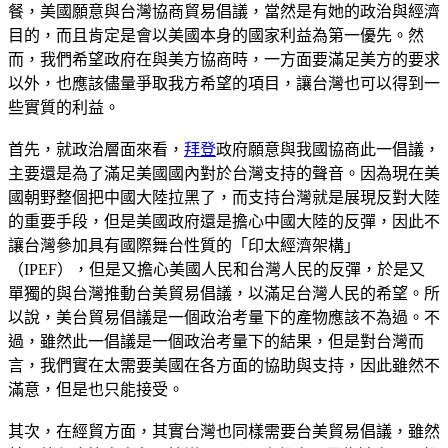
餐，美國願意與台灣協商貿易倡議，當然是有她的政治與經濟
目的，而且肯定是會以美國本身的國家利益為第一優先。然
而，我們希望政府在與美方協商時，一方面要滿足美方的要求
以外，也應該儘量爭取我方希望的項目，讓台灣也可以得到一
些實質的利益。
首先，就政治層面來看，
拜登
政府願意與我國協商此一倡議，
主要還是為了滿足美國國內對於台灣支持的聲音。因為現在美
國朝野整個把中國大陸拉黑了，而支持台灣就是展現反對大陸
的重要手段，但是美國政府還是擔心中國大陸的反彈，因此不
讓台灣參加具有國際舞台性質的「印太經濟架構」
（IPEF），但是又擔心美國人民和台灣人民的反彈，於是又
單獨的與台灣推動台美貿易倡議，以滿足台灣人民的希望。所
以說，美台貿易倡議是一個政治考量下的產物應該不為過。不
過，雖然此一倡議是一個政治考量下的結果，但是對台灣而
言，我們實在太需要美國在各方面的協助與支持，因此雖然不
滿意，但是也只能接受。
其次，在經貿方面，其實台灣也同樣需要台美貿易倡議，雖然