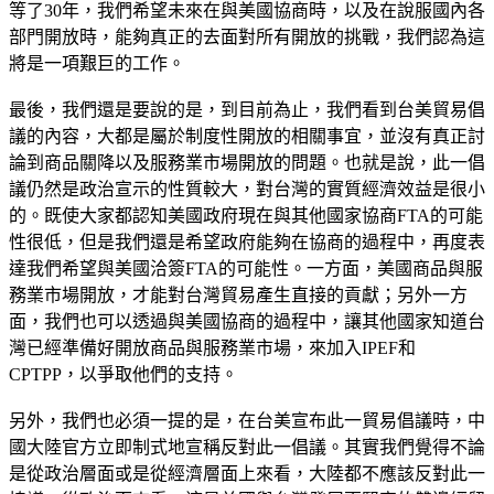
等了30年，我們希望未來在與美國協商時，以及在說服國內各
部門開放時，能夠真正的去面對所有開放的挑戰，我們認為這
將是一項艱巨的工作。
最後，我們還是要說的是，到目前為止，我們看到台美貿易倡
議的內容，大都是屬於制度性開放的相關事宜，並沒有真正討
論到商品關降以及服務業市場開放的問題。也就是說，此一倡
議仍然是政治宣示的性質較大，對台灣的實質經濟效益是很小
的。既使大家都認知美國政府現在與其他國家協商FTA的可能
性很低，但是我們還是希望政府能夠在協商的過程中，再度表
達我們希望與美國洽簽FTA的可能性。一方面，美國商品與服
務業市場開放，才能對台灣貿易產生直接的貢獻；另外一方
面，我們也可以透過與美國協商的過程中，讓其他國家知道台
灣已經準備好開放商品與服務業市場，來加入IPEF和
CPTPP，以爭取他們的支持。
另外，我們也必須一提的是，在台美宣布此一貿易倡議時，中
國大陸官方立即制式地宣稱反對此一倡議。其實我們覺得不論
是從政治層面或是從經濟層面上來看，大陸都不應該反對此一