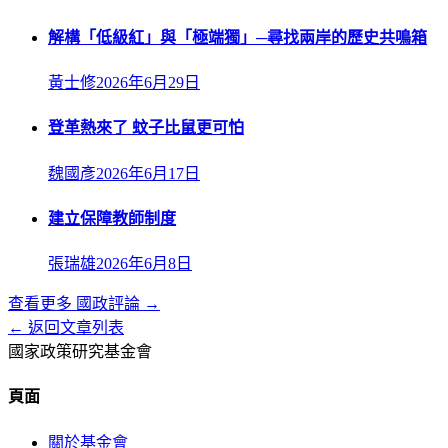
解構「低級紅」與「極端獨」─尋找兩岸的歷史共鳴箱
黃士修
2026年6月29日
登革熱來了 蚊子比鼠更可怕
魏國彥
2026年6月17日
建立保障教師制度
張瑞雄
2026年6月8日
查看更多
國政評論
→
← 返回文章列表
國家政策研究基金會
頁面
關於基金會