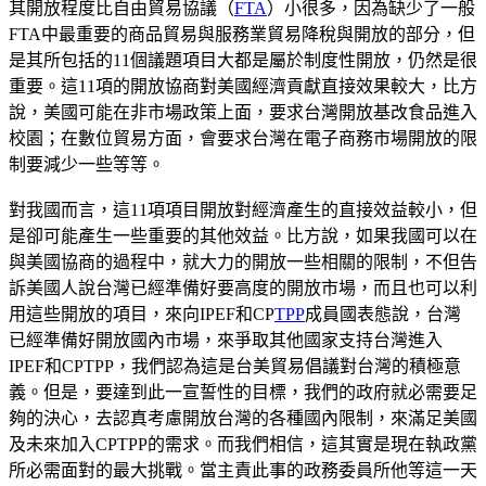
其開放程度比自由貿易協議（
FTA
）小很多，因為缺少了一般
FTA中最重要的商品貿易與服務業貿易降稅與開放的部分，但
是其所包括的11個議題項目大都是屬於制度性開放，仍然是很
重要。這11項的開放協商對美國經濟貢獻直接效果較大，比方
說，美國可能在非市場政策上面，要求台灣開放基改食品進入
校園；在數位貿易方面，會要求台灣在電子商務市場開放的限
制要減少一些等等。
對我國而言，這11項項目開放對經濟產生的直接效益較小，但
是卻可能產生一些重要的其他效益。比方說，如果我國可以在
與美國協商的過程中，就大力的開放一些相關的限制，不但告
訴美國人說台灣已經準備好要高度的開放市場，而且也可以利
用這些開放的項目，來向IPEF和CP
TPP
成員國表態說，台灣
已經準備好開放國內市場，來爭取其他國家支持台灣進入
IPEF和CPTPP，我們認為這是台美貿易倡議對台灣的積極意
義。但是，要達到此一宣誓性的目標，我們的政府就必需要足
夠的決心，去認真考慮開放台灣的各種國內限制，來滿足美國
及未來加入CPTPP的需求。而我們相信，這其實是現在執政黨
所必需面對的最大挑戰。當主責此事的政務委員所他等這一天