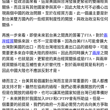
協議。從政治面來看，這是美國與台灣發展更緊密的雙邊經貿
關係，而且沒有其他國家參與其中，因此大陸大可不必擔心出
現兩個中國的政治問題。至於在經貿方面，此一倡議主要是針
對台美雙方國內的一些經貿制度性的開放，與政治政沒有任何
關係。
再進一步來看，即使未來若台美之間真的簽署了FTA，對於
兩
岸經貿
關係來說，也不一定是壞事。因為台美FTA可能會擴大
台灣對美國的出口，而在台灣增加生產出口品的過程中，可能
需要更多來自中國大陸的原材料，因此而同時擴大了
兩岸
之間
的貿易。也就是說，更緊密的美台經貿關係或是FTA，與兩岸
經貿關係可能互補性會大於替代性，對於兩岸經貿是有利的，
因此中國大陸也不應該反對才是。
總而言之，台美貿易倡議對台灣而言是非常重要的，國人都應
該支持才對。雖然在協商的過程，我們必需承擔開放的代價，
但是在開放的過程中，也可以讓其他國家知道台灣已經準備好
了，未來將對於我國加入IPEF和CPTPP會有所助益。但是一
個重要的前提是，我們的政府一方面必需努力的去向美方爭取