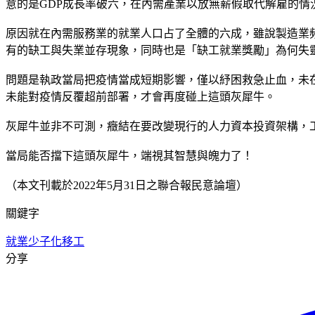
意的是GDP成長率破六，在內需產業以放無薪假取代解雇的情
原因就在內需服務業的就業人口占了全體的六成，雖說製造業
有的缺工與失業並存現象，同時也是「缺工就業獎勵」為何失
問題是執政當局把疫情當成短期影響，僅以紓困救急止血，未
未能對疫情反覆超前部署，才會再度碰上這頭灰犀牛。
灰犀牛並非不可測，癥結在要改變現行的人力資本投資架構，工
當局能否擋下這頭灰犀牛，端視其智慧與魄力了！
（本文刊載於2022年5月31日之聯合報民意論壇）
關鍵字
就業
少子化
移工
分享