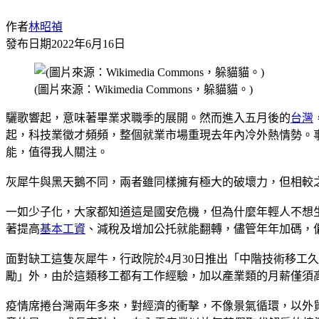
作者
林昭禎
發布日期
2022年6月16日
(圖片來源：Wikimedia Commons，躲貓貓。)
驪歌響起，意味著畢業求職季的展開。然而進入五月後的
台灣
起，科技業徵才頻頻，整個就業市場重現去年內冷外熱情勢。
能，值得我人關注。
灰犀牛與黑天鵝不同，兩者雖同樣擁有極大的破壞力，但相較
一如少子化，大家都知道這是國安危機，但為什麼年輕人不想
著提高
基本工資
、減稅及增加公托就能翻轉，儘管年年加碼，
面對缺工這隻灰犀牛，行政院於4月30日推出「中階技術移工
勵」外，由於這類移工都有工作經驗，加以產業類的月薪僅須
疫情席捲台灣兩年多來，對經濟的衝擊，不像景氣循環，以外貿