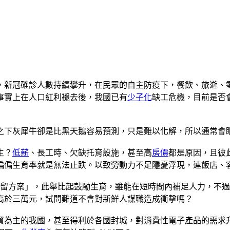
，新冠確診人數持續攀升，在民眾的自主防疫下，餐飲、旅遊、
事實上在人口紅利褪去後，我國已有
少子化
缺工危機，目前是否
之下灰犀牛卻是比黑天鵝容易預測，只是難以化解，所以通常會
生？
低薪
、長工時、欠缺托育設施，甚至高
房價
都是原因，且彼
偏偏生育率就是無法止跌。以致勞動力不足隱憂浮現，連飯店、
久留方案」，此舉比起鼓勵生育，雖能在短時間內補足人力，不
高於三萬元，試問難道不會對新鮮人謀職造成衝擊嗎？
為主的我國，甚至得利於各國封城，對消費性電子產品的需求升