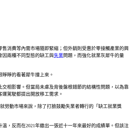
零售消費等內需市場隨即緊縮；但外銷則受惠於零接觸產業的興
會因兩種不同型態的缺工與
失業
問題，而強化就業灰犀牛的量
眼睜睜的看著犀牛撞上來。
此交相影響。但當局未慮及背後盤根錯節的結構性問題，以為靠
客運駕駛都提出開放移工需求。
過就勞動市場來說，除了打臉鼓勵失業者轉行的「缺工就業獎
溫，反而在2021年繳出一張近十一年來最好的成績單。但該注