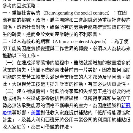
參考的因應策略：
一、重振社會契約（Reinvigorating the social contract）：在因
應有關的挑戰，政府、雇主團體和工會組織必須重振社會契約
關係，透過社會對話，確保所有的勞動者能夠確實監督正在發
生的轉變，進而免於受到產業轉型的不利影響。
二、以人為核心的期程（A human-centered Agenda）：為了使
勞工能夠因應氣候變遷與工作世界的轉變，必須以人為核心來
推動以下的工作。
（一）在達成淨零碳排的過程中，雖然就業增加的數量遠多於
就業的損失，這並不盡然意味著前景一片美好，因為如何協助
可能的失業勞工轉業與滿足產業所需的人才都須及早因應。據
此，大規模勞工技能再提升計畫的推動，有其必要與重要性。
（二）建立補償機制，對低所得家庭和失業勞工進行必要的補
助或補貼。在達成淨零碳排目標過程，低所得家庭和失業勞工
勢必無法承受能源的價格不斷攀升的壓力。為因應通膨和
新冠
疫情
等影響，
美國
對低收入家庭提供補貼的「低所得能源協助
計畫」，及義大利和西班牙將公用事業公司的利潤用於補貼低
收入家庭等，都是可借鏡的作法。