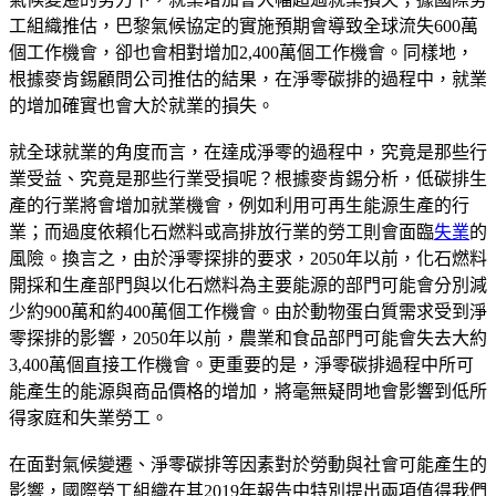
工組織推估，巴黎氣候協定的實施預期會導致全球流失600萬
個工作機會，卻也會相對增加2,400萬個工作機會。同樣地，
根據麥肯錫顧問公司推估的結果，在淨零碳排的過程中，就業
的增加確實也會大於就業的損失。
就全球就業的角度而言，在達成淨零的過程中，究竟是那些行
業受益、究竟是那些行業受損呢？根據麥肯錫分析，低碳排生
產的行業將會增加就業機會，例如利用可再生能源生產的行
業；而過度依賴化石燃料或高排放行業的勞工則會面臨
失業
的
風險。換言之，由於淨零探排的要求，2050年以前，化石燃料
開採和生產部門與以化石燃料為主要能源的部門可能會分別減
少約900萬和約400萬個工作機會。由於動物蛋白質需求受到淨
零探排的影響，2050年以前，農業和食品部門可能會失去大約
3,400萬個直接工作機會。更重要的是，淨零碳排過程中所可
能產生的能源與商品價格的增加，將毫無疑問地會影響到低所
得家庭和失業勞工。
在面對氣候變遷、淨零碳排等因素對於勞動與社會可能產生的
影響，國際勞工組織在其2019年報告中特別提出兩項值得我們