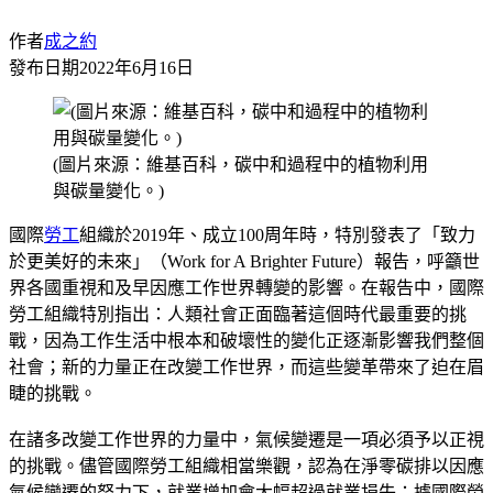
作者
成之約
發布日期
2022年6月16日
(圖片來源：維基百科，碳中和過程中的植物利用
與碳量變化。)
國際
勞工
組織於2019年、成立100周年時，特別發表了「致力
於更美好的未來」（Work for A Brighter Future）報告，呼籲世
界各國重視和及早因應工作世界轉變的影響。在報告中，國際
勞工組織特別指出：人類社會正面臨著這個時代最重要的挑
戰，因為工作生活中根本和破壞性的變化正逐漸影響我們整個
社會；新的力量正在改變工作世界，而這些變革帶來了迫在眉
睫的挑戰。
在諸多改變工作世界的力量中，氣候變遷是一項必須予以正視
的挑戰。儘管國際勞工組織相當樂觀，認為在淨零碳排以因應
氣候變遷的努力下，就業增加會大幅超過就業損失；據國際勞