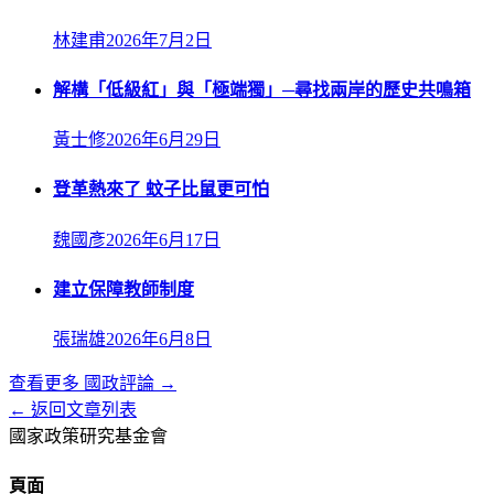
林建甫
2026年7月2日
解構「低級紅」與「極端獨」─尋找兩岸的歷史共鳴箱
黃士修
2026年6月29日
登革熱來了 蚊子比鼠更可怕
魏國彥
2026年6月17日
建立保障教師制度
張瑞雄
2026年6月8日
查看更多
國政評論
→
← 返回文章列表
國家政策研究基金會
頁面