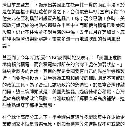
灣目前是盟友」，顯示出美國正在操弄其一貫的兩面手法。於
是在美國棍子與紅蘿蔔齊發之下，台積電去年5月宣布斥資120
億美元在亞利桑那州設置先進晶片工廠；現今已動工多時，美
國政府說要給的補貼卻還懸在半空中。而即使台積電已到美國
設廠，仍止不住雷蒙多對台灣的中傷，去年11月在芝加哥、底
特律兩經濟俱樂部演講，雷蒙多還一再地鼓吹她的台灣風險
論。
甚至到了今年2月接受CNBC訪問時她又表示：「美國正危險
地倚賴台積電，而台積電總部所在的台灣正處在脆弱狀態。」
歸納雷蒙多的言論，其目的就是美國要有自己的先進半導體製
造，而要吸引投資，對半導體工廠和研發的補助則是不可或缺
的政策工具。為了合理化該項政策的急迫性，於是拿台灣作敲
門磚，這三塊磚頭就是：美國先進晶片過度倚賴台積電、台灣
處於高度地緣政治風險、台灣政府給半導體產業高度補貼，這
些論點說穿了都相當荒謬。
在全球化高度分工之下，半導體供應鏈許多環節集中在少數企
業或國家本就是普遍現象，例如台積電等先進製程不可或缺的