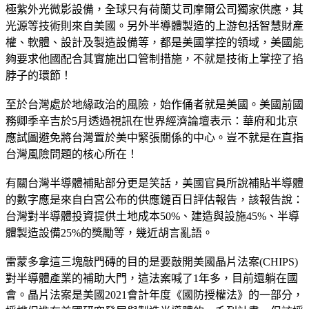
極紫外光微影設備，全球只有荷蘭艾司摩爾公司獨家供應，其
光源等技術則來自美國。另外半導體製造的上游包括智慧財產
權、軟體、設計及製造設備等，都是美國掌控的領域，美國能
夠要求他國配合其實施出口管制措施，不就是技術上掌控了掐
脖子的環節！
至於台灣處於地緣政治的風險，始作俑者就是美國。美國前國
務卿季辛吉於5月透過視訊在世界經濟論壇表示：華府和北京
應試圖避免將台灣置於美中緊張關係的中心。豈不就是在直指
台灣風險問題的核心所在！
有關台灣半導體補貼部分更是笑話，美國官員所說補貼半導體
的數字應是來自白宮公布的供應鏈百日評估報告，該報告說：
台灣對半導體投資提供土地成本50%、建造與設施45%、半導
體製造設備25%的獎勵等，幾近胡言亂語。
雷蒙多拿這三塊敲門磚的目的是要敲開美國晶片法案(CHIPS)
對半導體產業的補助大門，這法案喊了1年多，目前還躺在國
會。晶片法案是美國2021會計年度《國防授權法》的一部分，