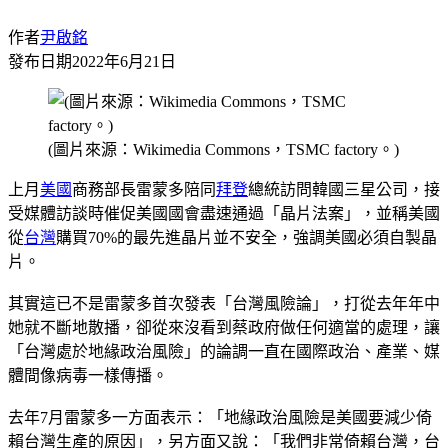
作者
尹啟銘
發布日期
2022年6月21日
(圖片來源：Wikimedia Commons，TSMC factory。)
上月
美國
商務部長雷蒙多陪同
拜登
總統訪問韓國三星公司，接
受媒體訪談時催促美國國會盡速通過「晶片法案」，並稱美國
從
台灣
購買70%的最先進晶片並不安全，強調美國必須自製晶
片。
其實這已不是雷蒙多首次發表「台灣風險論」，打從去年年中
她就不斷地散播，卻從來沒看到蔡政府做任何適當的處理，讓
「台灣處於地緣政治風險」的論調一直在國際政治、產業、媒
體間像病毒一樣傳播。
去年7月雷蒙多一方面表示：「地緣政治風險是美國要減少倚
賴台灣生產的原因」，另方面又說：「我們非常倚賴台灣，台