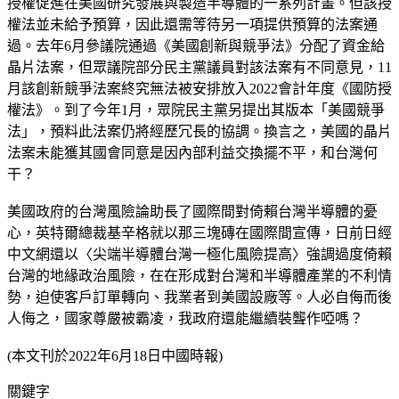
授權促進在美國研究發展與製造半導體的一系列計畫。但該授
權法並未給予預算，因此還需等待另一項提供預算的法案通
過。去年6月參議院通過《美國創新與競爭法》分配了資金給
晶片法案，但眾議院部分民主黨議員對該法案有不同意見，11
月該創新競爭法案終究無法被安排放入2022會計年度《國防授
權法》。到了今年1月，眾院民主黨另提出其版本「美國競爭
法」，預料此法案仍將經歷冗長的協調。換言之，美國的晶片
法案未能獲其國會同意是因內部利益交換擺不平，和台灣何
干？
美國政府的台灣風險論助長了國際間對倚賴台灣半導體的憂
心，英特爾總裁基辛格就以那三塊磚在國際間宣傳，日前日經
中文網還以〈尖端半導體台灣一極化風險提高〉強調過度倚賴
台灣的地緣政治風險，在在形成對台灣和半導體產業的不利情
勢，迫使客戶訂單轉向、我業者到美國設廠等。人必自侮而後
人侮之，國家尊嚴被霸凌，我政府還能繼續裝聾作啞嗎？
(本文刊於2022年6月18日中國時報)
關鍵字