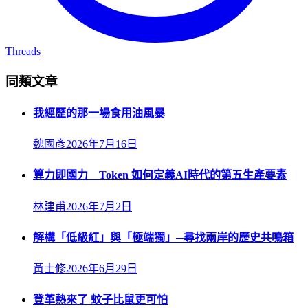
Threads
同類文章
我經歷的那一場食用油風暴
魏國彥
2026年7月16日
算力即國力 Token 如何定義AI時代的第五生產要素
林建甫
2026年7月2日
解構「低級紅」與「極端獨」─尋找兩岸的歷史共鳴箱
黃士修
2026年6月29日
登革熱來了 蚊子比鼠更可怕