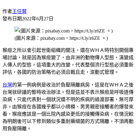
作者
王任賢
發布日期
2022年6月27日
(圖片來源：pixabay.com，https://t.ly/z6ZE 。)
猴痘之所以會引起世衛組織的關注，還在ＷＨＡ時特別開個專
場討論，就是因為猴痘變了，由非洲的動物傳人型態，演變成
人傳人的型態。這項重大的改變，代表整個流行型態必須重新
評估，各國的防治策略也必須且戰且走，滾動式管理。
台灣
的第一例病例是收治於負壓隔離病房，這是在ＷＨＡ之後
台灣就研議的暫時收治辦法。但是這並不表示猴痘是呼吸道傳
染病，只能代表對一個狀況還不明的疾病的過渡部署，無可厚
非。由猴痘在各國幾乎都以小規模、男男親密接觸者的爆發來
看，猴痘應該是一個比院內感染更低的接觸傳染病，在情況較
為明朗後可以下修到類似多重耐藥細菌的方式隔離，不須再動
用負壓隔離。