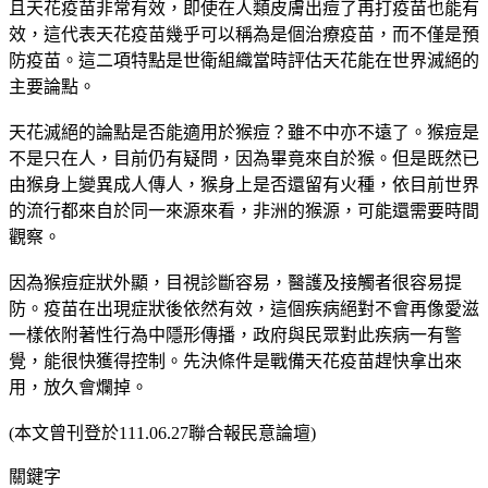
且天花疫苗非常有效，即使在人類皮膚出痘了再打疫苗也能有
效，這代表天花疫苗幾乎可以稱為是個治療疫苗，而不僅是預
防疫苗。這二項特點是世衛組織當時評估天花能在世界滅絕的
主要論點。
天花滅絕的論點是否能適用於猴痘？雖不中亦不遠了。猴痘是
不是只在人，目前仍有疑問，因為畢竟來自於猴。但是既然已
由猴身上變異成人傳人，猴身上是否還留有火種，依目前世界
的流行都來自於同一來源來看，非洲的猴源，可能還需要時間
觀察。
因為猴痘症狀外顯，目視診斷容易，醫護及接觸者很容易提
防。疫苗在出現症狀後依然有效，這個疾病絕對不會再像愛滋
一樣依附著性行為中隱形傳播，政府與民眾對此疾病一有警
覺，能很快獲得控制。先決條件是戰備天花疫苗趕快拿出來
用，放久會爛掉。
(本文曾刊登於111.06.27聯合報民意論壇)
關鍵字