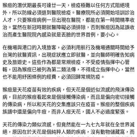
猴痘的潛伏期最長可達廿一天，檢疫極難以任何方式阻絕境
外，所以防線必須退到醫院檢疫。醫療院所必須開始培訓診治
人才，只要猴痘病例一旦出現在醫院，都能在第一時間精準收
治。當然在新冠時期就醫障礙必須排除，否則猴痘因為延誤收
治而產生醫院院內感染就是丟臉的世界首例，要小心。
在機場與港口的入境旅客，必須利用航行及機場通關時間給予
台灣的就醫資訊，出現症狀應立即就醫，並向醫師明確告知病
史及旅遊史。這些作為都是常規檢疫，不受疫情指揮中心管
轄，因為猴痘已被列為第二類法傳，不得成立指揮中心，當然
也不能用紓困條例的經費，必須回歸常規防疫。
猴痘是天花疫苗有效的疾病，但天花是個近似流感的飛沫傳染
病，目前的猴痘看起來是個接觸傳染病，而且是偏向密切接觸
的傳染病，所以和天花的交集應該只在疫苗。猴痘的整個疾病
族譜中還是偏向牛痘，而非人痘天花，國人不必過度緊張。
天花的傳染力類似流感，但竟然能在一九七九年就在全世界滅
絕，原因在於天花是個純粹人類的疾病，沒有動物儲藏窩，而