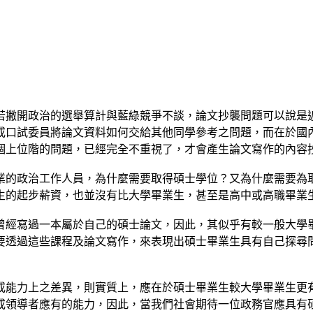
若撇開政治的選舉算計與藍綠競爭不談，論文抄襲問題可以說是
或口試委員將論文資料如何交給其他同學參考之問題，而在於國
個上位階的問題，已經完全不重視了，才會產生論文寫作的內容
業的政治工作人員，為什麼需要取得碩士學位？又為什麼需要為
生的起步薪資，也並沒有比大學畢業生，甚至是高中或高職畢業
曾經寫過一本屬於自己的碩士論文，因此，其似乎有較一般大學
要透過這些課程及論文寫作，來表現出碩士畢業生具有自己探尋
或能力上之差異，則實質上，應在於碩士畢業生較大學畢業生更
或領導者應有的能力，因此，當我們社會期待一位政務官應具有