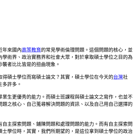
近年來國內
高等教育
的常見學術倫理問題。這個問題的核心，並
內學術界、政治實務界和社會大眾，對於拿取碩士學位之目的為
抄襲者比比皆是的扭曲現象。
取得碩士學位而寫碩士論文？其實，碩士學位在今天的
台灣
社
生多許多。
畢業生更優秀的能力。而碩士班課程與碩士論文之寫作，也並不
問題之核心、自己蒐尋解決問題的資訊、以及自己用自己選擇的
有自主探索問題、鋪陳問題和處理問題的能力。而有自主探索問
碩士學位時，其實，我們所期望的，是這位拿到碩士學位的政治