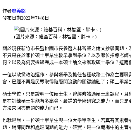
作者
廖義銘
發布日期
2022年7月8日
(圖片來源：維基百科，林智堅、胖卡。)
關於現任新竹市長暨桃園市長參選人林智堅之論文抄襲問題，
不只是在於哪位碩士畢業生較早拿到學位？以及哪位指導老師
何？以及為何要透過完成一本碩士論文來獲取碩士學位？這兩
一位以政黨政治運作、參與選舉及擔任各種政務工作為主要職
會，已經不再是民眾取得階層間流動的關鍵鑰匙了；碩士畢業
碩士學位，只是證明一位碩士生，曾經修讀過碩士班課程，且
是在訓練碩士生能有多高強、嚴謹的學術研究之能力，而只是
方法來回答問題的能力而已。
也就是說，一位碩士畢業生與一位大學畢業生，若真有其素養
題、鋪陳問題和處理問題的能力，確實，是一位職場中的主管