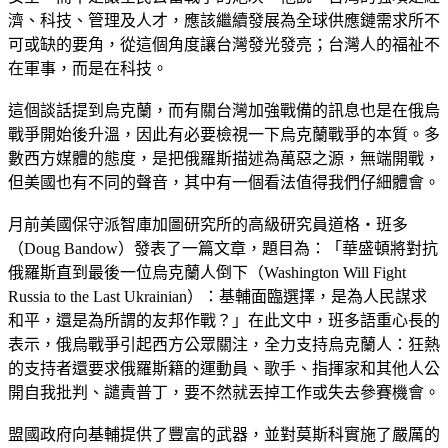
濟、科技、管理及人才，應該繼續發展為全球供應鏈需求所不
可或缺的要角，從這個角度讓台灣發光發亮；台灣人的福祉不
在軍事，而是在科技。
這個談話提到烏克蘭，而有關台灣加強戰備的訊息也是在俄烏
戰爭開始後升溫，因此有必要檢視一下烏克蘭戰爭的本質。多
數西方媒體的態度，是把俄羅斯描述為萬惡之源，無端開戰，
但美國也有不同的聲音，其中有一個看法值得我們仔細體會。
月前美國保守派智庫加圖研究所的高級研究員道格‧班多
（Doug Bandow）發表了一篇文章，題目為：「華盛頓將對抗
俄羅斯直到最後一位烏克蘭人倒下（Washington Will Fight
Russia to the Last Ukrainian）：基輔面臨選擇，是為人民謀求
和平，還是為所謂的友邦作戰？」在此文中，班多語重心長的
表示，俄烏戰爭引起西方公眾關注，全力支持烏克蘭人：狂熱
的支持者還要求俄羅斯籍的運動員、歌手、指揮家和其他人公
開自我批判、譴責普丁，要不然就丟掉工作或失去參賽機會。
盟國政府向基輔提供了豐富的武器，並對莫斯科實施了嚴厲的