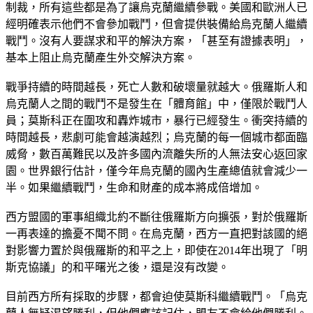
制裁，所有這些都是為了讓烏克蘭繼續參戰。美國和歐洲人已
經明確表示他們不會參加戰鬥，但會提供裝備給烏克蘭人繼續
戰鬥。沒有人要謀求和平的解決方案，「甚至有證據表明」，
基本上阻止烏克蘭產生外交解決方案。
戰爭持續的時間越長，死亡人數和破壞量就越大。俄羅斯人和
烏克蘭人之間的戰鬥不是發生在「體育館」中，僅限於戰鬥人
員；莫斯科正在圍攻和轟炸城市，暴行已經發生。衝突持續的
時間越長，悲劇可能會越演越烈；烏克蘭的每一個城市都面臨
威脅，數百萬難民以及許多國內流離失所的人無法安心返回家
園。世界銀行估計，僅今年烏克蘭的國內生產總值就會減少一
半。如果繼續戰鬥，生命和財產的成本將成倍增加。
西方盟國的軍事組織北約不斷往俄羅斯方向擴張，對於俄羅斯
一再表達的擔憂不聞不問。在烏克蘭，西方一直把對該國的絕
對影響力置於與俄羅斯的和平之上，即使在2014年出現了「明
斯克協議」的和平曙光之後，還是沒有改變。
目前西方所有採取的步驟，都會迫使莫斯科繼續戰鬥。「烏克