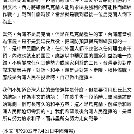
蘭人無疑渴望勝利，但他們應該記住，盟友不會給他們勝利。
相反地，西方將確保烏克蘭人能夠永遠為勝利的可能性而繼續
作戰。」戰到什麼時候？當然就是戰到最後一位烏克蘭人倒下
為止。
當然，台灣不是烏克蘭，但是在烏克蘭發生的事，台灣應當引
為借鏡。是不是要延長兵役，把國防預算提高到總預算的一
半，是中華民國的內政，任何外國人都不應當以任何理由來干
預。內政應該忠於國民，應該以中華民國的國家利益為唯一依
歸，不應變成任何其他勢力或國家利益的工具。台灣要與對岸
謀求繁榮共存、對話、和平，還是要對罵、走險、積極備戰，
應該是台灣人民在投票時，自己做出選擇。
我們不知道台灣人民的最後選擇是什麼，但是要引用班氏此文
的結語，作為本文的結語：「在戰爭告一段落時…盟國應該開
始籌劃一個可長可久的和平方案：這才是烏克蘭、俄羅斯和歐
洲人民都迫切需要的。」我們希望最後台灣人民選擇的，是盡
所有努力追求和平，而非盡所有努力走向戰爭。
(本文刊於2022年7月21日中國時報)