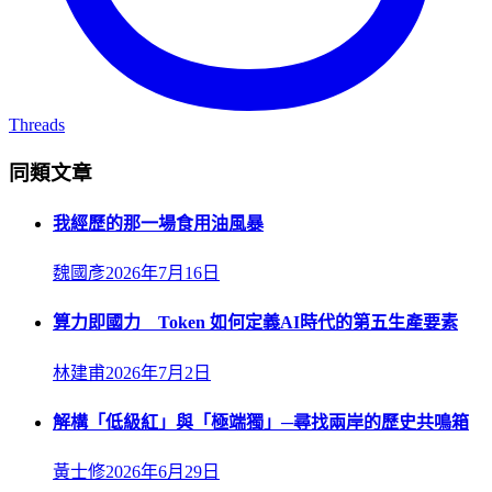
Threads
同類文章
我經歷的那一場食用油風暴
魏國彥
2026年7月16日
算力即國力 Token 如何定義AI時代的第五生產要素
林建甫
2026年7月2日
解構「低級紅」與「極端獨」─尋找兩岸的歷史共鳴箱
黃士修
2026年6月29日