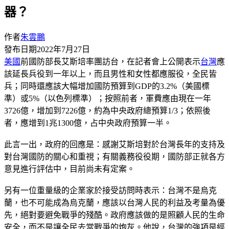
器？
作者
朱雲鵬
發布日期
2022年7月27日
美國
前國防部長艾斯培率團訪台，在記者會上公開表示
台灣
應
該延長兵役到一年以上，而且男性和女性都應服役，全民皆
兵；同時還應該大幅增加國防預算到GDP的3.2%（美國標
準）或5%（以色列標準）；按照前者，軍費應由現在一年
3726億，增加到7226億，約為中央政府總預算1/3；依照後
者，應增到1兆1300億，占中央政府預算一半。
此言一出，政府的回應是：感謝艾斯培對於台灣長年的支持及
對台灣國防的關心和重視；有關義務役役期，國防部正就各方
意見進行評估中，目前尚未有定案。
另有一位重量級的企業家於接受訪問時表示：台灣不是烏克
蘭，也不可能成為烏克蘭，應該以台灣人民的利益及考量為優
先，絕對要避免戰爭的殘酷。政府應該做的是照顧人民的生命
安全，而不是讓全民去當戰爭的炮灰。他說，台灣的強項是經