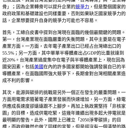
骨」；因為企業轉骨可以提升企業的
競爭力
，但是整個國家的
政府政策和基礎建設也同樣重要，否則如果缺乏國家競爭力的
話，企業想要提升自身的競爭力可能也不容易。
首先，工總白皮書中提到台灣現在面臨的幾個最關鍵的問題。
第一，台灣產業現在面臨嚴重的失衡問題，其中主要是在電子
產業方面。一方面，去年電子產業出口已經占台灣總出口的
55.5%；另一方面，其中單單半導體產出占GDP的比重就達到
近20%。台灣產業過度集中在電子與半導體產業上，現在因為
國安因素，包括
美國
在內的許多國家都開始強調發展自已的半
導體產業，在面臨國際強大競爭下，長期會對台灣相關產業造
成不利的影響。
其次，能源與碳排的挑戰是另外一個正在發生的嚴重問題。一
方面用電需求隨著電子產業發展而快速增加，另一方面，綠電
供應成長速度卻遠遠跟不上腳步。再加上執政黨堅持「非核家
園」的目標，造成供電吃緊，這幾年連續出現多起大停電就是
最明顯的警告。此外，國際上已確立「2050淨零碳排」的目
標，而政府雖然也做了同樣的宣誓，但是卻沒有一個清楚的路