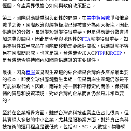
徑圖，令產業界很擔心如何與政府政策配合。
第三，國際供應鏈重組與韌性的問題。在
美中貿易戰
爭和俄烏
戰爭之後，國際政治與經貿板塊已經被畫分為兩大板塊，因此
供應鏈的分散，長鏈變短鏈變得很重要。但是供應鏈分散會增
加運費與關稅，因此是否參與地區性的
FTA
就變得很重要，如
果零組件或半成品在國際間移動需要繳納關稅，供應鏈就不容
易在國際間形成。也就是說，台灣能否加入CP
TPP
和
RCEP
，
是台灣能否維持國內和國際供應鏈的重要條件。
最後，因為
兩岸
貿易與生產鏈的結合還是台灣許多產業最重要
的根本，即使全球供應鏈發生重組，但是兩岸生產鏈仍然是不
可能被取代的。因此，兩岸維持一個和平穩定的關係，保持順
暢的貿易和投資環境，對於台灣的企業而言仍然是非常重要
的。
至於在企業轉骨方面，雖然台灣高科技產業產值占比很高，但
其實絕大多數的中小企業，尤其是服務業方面，對於真正高科
技技術的運用程度是很低的，包括AI、5G、大數據、物聯網