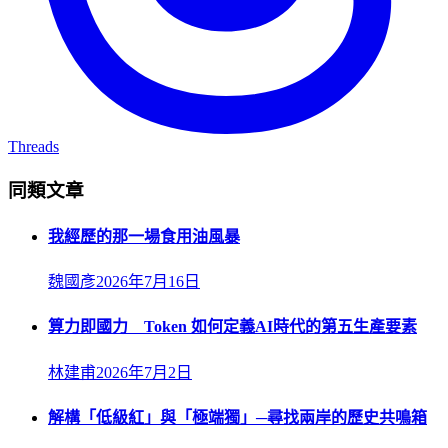
Threads
同類文章
我經歷的那一場食用油風暴
魏國彥
2026年7月16日
算力即國力 Token 如何定義AI時代的第五生產要素
林建甫
2026年7月2日
解構「低級紅」與「極端獨」─尋找兩岸的歷史共鳴箱