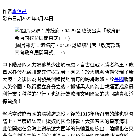
作者
盧信昌
發布日期
2022年8月24日
(圖片來源：總統府，04.29 副總統出席「教育部新
南向教育展開幕式」。)
中下階層的人力遷移甚少出於志願。自古征戰，勝者為王，敗
軍家眷發配邊疆或充作奴隸者，有之；於大航海時期發現了新
大陸，之後因為開發美洲殖民地而有的跨海販奴。於
美國
脫離
大英帝國，取得獨立身分之後，抓捕黑人的海上載運更成為暴
利行業；種種的犯行，也逐漸為歐洲文明國家的共同譴責和道
德負擔！
擊垮拿破崙帝國的滑鐵盧之役，復於1815年所召開的維也納會
議上，首度確認禁止販奴的國際條款。大英帝國的皇家海軍，
此後開始在公海上對橫渡大西洋的貨輪登船檢查；陸續也在東
非海岸劃設禁航區的保護設置，以及海牙的國際仲裁法庭於