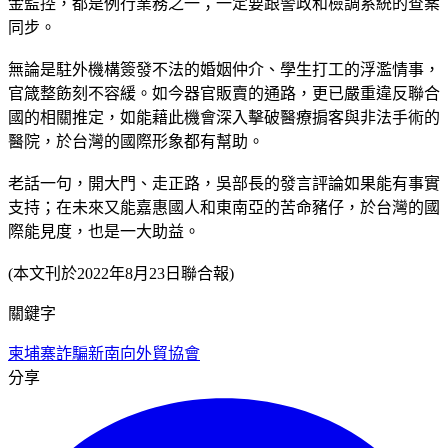
金監控，都是例行業務之一；一定要跟警政和檢調系統的查案
同步。
無論是駐外機構簽發不法的婚姻仲介、學生打工的浮濫情事，
官箴整飭刻不容緩。如今器官販賣的通路，更已嚴重違反聯合
國的相關推定，如能藉此機會深入擊破醫療掮客與非法手術的
醫院，於台灣的國際形象都有幫助。
老話一句，開大門、走正路，吳部長的發言評論如果能有事實
支持；在未來又能嘉惠國人和東南亞的苦命豬仔，於台灣的國
際能見度，也是一大助益。
(本文刊於2022年8月23日聯合報)
關鍵字
柬埔寨詐騙
新南向
外貿協會
分享