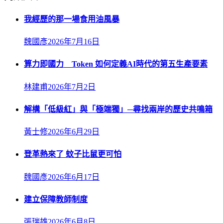
我經歷的那一場食用油風暴
魏國彥
2026年7月16日
算力即國力 Token 如何定義AI時代的第五生產要素
林建甫
2026年7月2日
解構「低級紅」與「極端獨」─尋找兩岸的歷史共鳴箱
黃士修
2026年6月29日
登革熱來了 蚊子比鼠更可怕
魏國彥
2026年6月17日
建立保障教師制度
張瑞雄
2026年6月8日