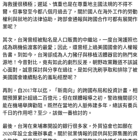
海救援很積極；遲延、慎重也是在尊重地主國法規的不得不
爾。但事發至今都八個月過去了，關於國人在海外工作的勞動
權利與就地的法律協助，跨部會通報與跨國合作可都有展開作
業呢？
其次，台灣曾經被點名是人口販賣的中繼站，一度台灣護照也
成為跳機偷渡客的最愛；因此，還曾經上過美國國會的人權報
告書。到如今，台灣卻成為人力豬仔與移植活體器官的熱門來
源地！今昔對比，竟有如此的劇烈反差，朝野政黨難道不該誠
心面對，誠意探討與分享在過往，是如何洗刷爭取和排除了被
美國國會連續點名的羞恥經歷呢？
再則，自2017年以迄，「新南向」的跨國布局和投資計畫，相
關預算累計超過二百億元；但在媒體報導之初，警政機關卻只
能在機場舉牌勸阻。既然在當地的人脈佈建多年，總該有養兵
千日的作用吧？至少，該做一番檢討的。
最後，台灣在柬埔寨開設的銀行很多家，外貿協會也如願在
2020年設立金邊辦事處。關於就業情報的提供與犯罪集團的資