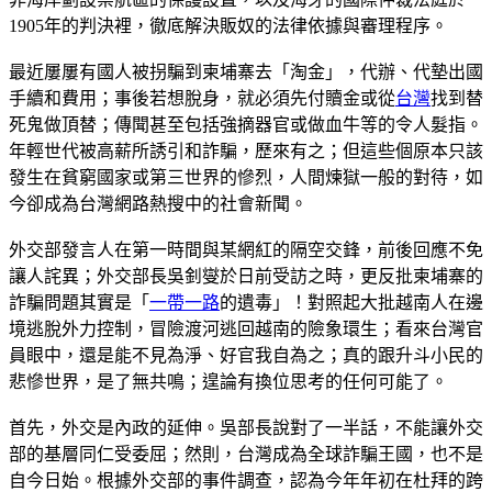
1905年的判決裡，徹底解決販奴的法律依據與審理程序。
最近屢屢有國人被拐騙到柬埔寨去「淘金」，代辦、代墊出國
手續和費用；事後若想脫身，就必須先付贖金或從
台灣
找到替
死鬼做頂替；傳聞甚至包括強摘器官或做血牛等的令人髮指。
年輕世代被高薪所誘引和詐騙，歷來有之；但這些個原本只該
發生在貧窮國家或第三世界的慘烈，人間煉獄一般的對待，如
今卻成為台灣網路熱搜中的社會新聞。
外交部發言人在第一時間與某網紅的隔空交鋒，前後回應不免
讓人詫異；外交部長吳釗燮於日前受訪之時，更反批柬埔寨的
詐騙問題其實是「
一帶一路
的遺毒」！對照起大批越南人在邊
境逃脫外力控制，冒險渡河逃回越南的險象環生；看來台灣官
員眼中，還是能不見為淨、好官我自為之；真的跟升斗小民的
悲慘世界，是了無共鳴；遑論有換位思考的任何可能了。
首先，外交是內政的延伸。吳部長說對了一半話，不能讓外交
部的基層同仁受委屈；然則，台灣成為全球詐騙王國，也不是
自今日始。根據外交部的事件調查，認為今年年初在杜拜的跨