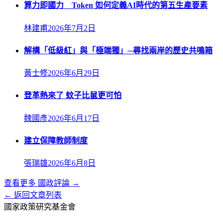
算力即國力 Token 如何定義AI時代的第五生產要素
林建甫
2026年7月2日
解構「低級紅」與「極端獨」─尋找兩岸的歷史共鳴箱
黃士修
2026年6月29日
登革熱來了 蚊子比鼠更可怕
魏國彥
2026年6月17日
建立保障教師制度
張瑞雄
2026年6月8日
查看更多
國政評論
→
← 返回文章列表
國家政策研究基金會