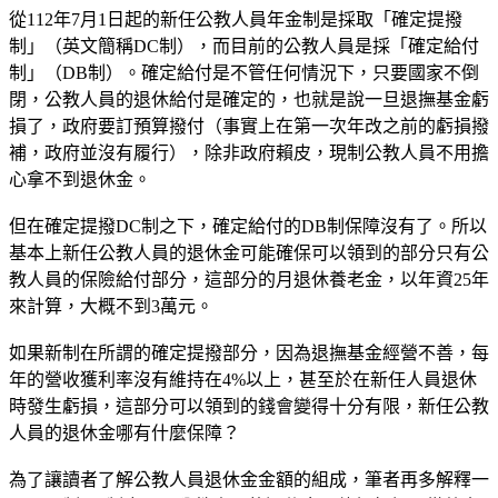
從112年7月1日起的新任公教人員年金制是採取「確定提撥
制」（英文簡稱DC制），而目前的公教人員是採「確定給付
制」（DB制）。確定給付是不管任何情況下，只要國家不倒
閉，公教人員的退休給付是確定的，也就是說一旦退撫基金虧
損了，政府要訂預算撥付（事實上在第一次年改之前的虧損撥
補，政府並沒有履行），除非政府賴皮，現制公教人員不用擔
心拿不到退休金。
但在確定提撥DC制之下，確定給付的DB制保障沒有了。所以
基本上新任公教人員的退休金可能確保可以領到的部分只有公
教人員的保險給付部分，這部分的月退休養老金，以年資25年
來計算，大概不到3萬元。
如果新制在所謂的確定提撥部分，因為退撫基金經營不善，每
年的營收獲利率沒有維持在4%以上，甚至於在新任人員退休
時發生虧損，這部分可以領到的錢會變得十分有限，新任公教
人員的退休金哪有什麼保障？
為了讓讀者了解公教人員退休金金額的組成，筆者再多解釋一