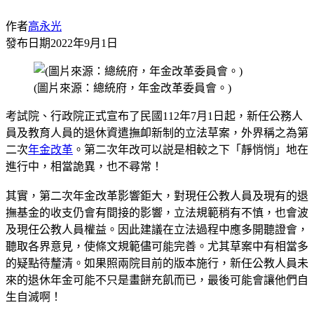
作者
高永光
發布日期
2022年9月1日
(圖片來源：總統府，年金改革委員會。)
考試院、行政院正式宣布了民國112年7月1日起，新任公務人
員及教育人員的退休資遣撫卹新制的立法草案，外界稱之為第
二次
年金改革
。第二次年改可以説是相較之下「靜悄悄」地在
進行中，相當詭異，也不尋常！
其實，第二次年金改革影響鉅大，對現任公教人員及現有的退
撫基金的收支仍會有間接的影響，立法規範稍有不慎，也會波
及現任公教人員權益。因此建議在立法過程中應多開聽證會，
聽取各界意見，使條文規範儘可能完善。尤其草案中有相當多
的疑點待釐清。如果照兩院目前的版本施行，新任公教人員未
來的退休年金可能不只是畫餅充飢而已，最後可能會讓他們自
生自滅啊！