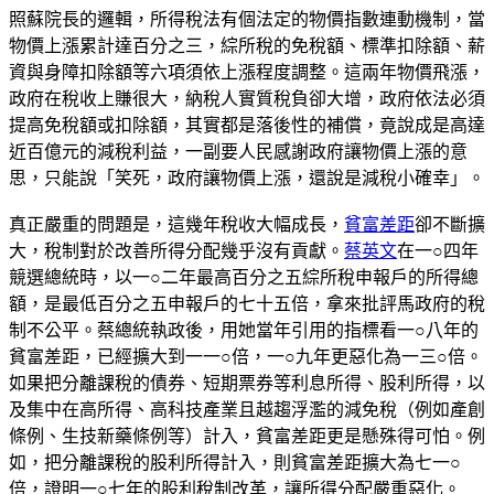
照蘇院長的邏輯，所得稅法有個法定的物價指數連動機制，當
物價上漲累計達百分之三，綜所稅的免稅額、標準扣除額、薪
資與身障扣除額等六項須依上漲程度調整。這兩年物價飛漲，
政府在稅收上賺很大，納稅人實質稅負卻大增，政府依法必須
提高免稅額或扣除額，其實都是落後性的補償，竟說成是高達
近百億元的減稅利益，一副要人民感謝政府讓物價上漲的意
思，只能說「笑死，政府讓物價上漲，還說是減稅小確幸」。
真正嚴重的問題是，這幾年稅收大幅成長，
貧富差距
卻不斷擴
大，稅制對於改善所得分配幾乎沒有貢獻。
蔡英文
在一○四年
競選總統時，以一○二年最高百分之五綜所稅申報戶的所得總
額，是最低百分之五申報戶的七十五倍，拿來批評馬政府的稅
制不公平。蔡總統執政後，用她當年引用的指標看一○八年的
貧富差距，已經擴大到一一○倍，一○九年更惡化為一三○倍。
如果把分離課稅的債券、短期票券等利息所得、股利所得，以
及集中在高所得、高科技產業且越趨浮濫的減免稅（例如產創
條例、生技新藥條例等）計入，貧富差距更是懸殊得可怕。例
如，把分離課稅的股利所得計入，則貧富差距擴大為七一○
倍，證明一○七年的股利稅制改革，讓所得分配嚴重惡化。