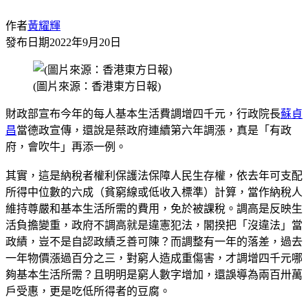
作者
黃耀輝
發布日期
2022年9月20日
(圖片來源：香港東方日報)
財政部宣布今年的每人基本生活費調增四千元，行政院長
蘇貞
昌
當德政宣傳，還說是蔡政府連續第六年調漲，真是「有政
府，會吹牛」再添一例。
其實，這是納稅者權利保護法保障人民生存權，依去年可支配
所得中位數的六成（貧窮線或低收入標準）計算，當作納稅人
維持尊嚴和基本生活所需的費用，免於被課稅。調高是反映生
活負擔變重，政府不調高就是違憲犯法，閣揆把「沒違法」當
政績，豈不是自認政績乏善可陳？而調整有一年的落差，過去
一年物價漲過百分之三，對窮人造成重傷害，才調增四千元哪
夠基本生活所需？且明明是窮人數字增加，還誤導為兩百卅萬
戶受惠，更是吃低所得者的豆腐。