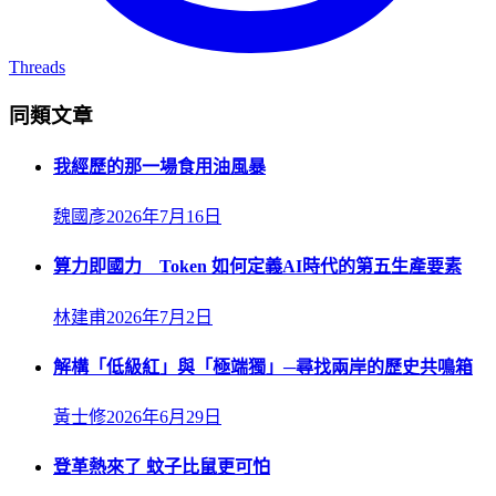
Threads
同類文章
我經歷的那一場食用油風暴
魏國彥
2026年7月16日
算力即國力 Token 如何定義AI時代的第五生產要素
林建甫
2026年7月2日
解構「低級紅」與「極端獨」─尋找兩岸的歷史共鳴箱
黃士修
2026年6月29日
登革熱來了 蚊子比鼠更可怕