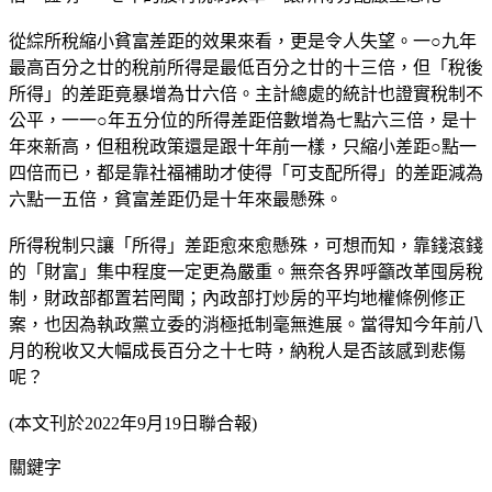
從綜所稅縮小貧富差距的效果來看，更是令人失望。一○九年
最高百分之廿的稅前所得是最低百分之廿的十三倍，但「稅後
所得」的差距竟暴增為廿六倍。主計總處的統計也證實稅制不
公平，一一○年五分位的所得差距倍數增為七點六三倍，是十
年來新高，但租稅政策還是跟十年前一樣，只縮小差距○點一
四倍而已，都是靠社福補助才使得「可支配所得」的差距減為
六點一五倍，貧富差距仍是十年來最懸殊。
所得稅制只讓「所得」差距愈來愈懸殊，可想而知，靠錢滾錢
的「財富」集中程度一定更為嚴重。無奈各界呼籲改革囤房稅
制，財政部都置若罔聞；內政部打炒房的平均地權條例修正
案，也因為執政黨立委的消極抵制毫無進展。當得知今年前八
月的稅收又大幅成長百分之十七時，納稅人是否該感到悲傷
呢？
(本文刊於2022年9月19日聯合報)
關鍵字