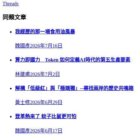
Threads
同類文章
我經歷的那一場食用油風暴
魏國彥
2026年7月16日
算力即國力 Token 如何定義AI時代的第五生產要素
林建甫
2026年7月2日
解構「低級紅」與「極端獨」─尋找兩岸的歷史共鳴箱
黃士修
2026年6月29日
登革熱來了 蚊子比鼠更可怕
魏國彥
2026年6月17日