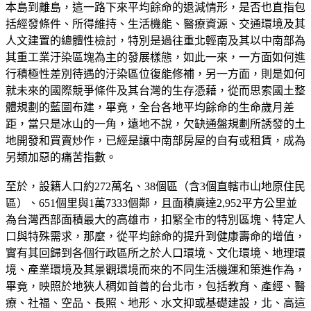
本島到離島，這一路下來平均餘命的退減情形，是否也直指包
括經發條件、所得維持、生活機能、醫療資源、交通環境及其
人文建置的總體性檢討，特別是過往重北輕南及其以中南部為
其重工業汙染區塊為主的發展樣態，如此一來，一方面如何進
行積極性差別待遇的汙染區位復能修補，另一方面，則是如何
就未來的國際競爭條件及其台灣的生存憑藉，從而思索國土整
體規劃的藍圖布建，畢竟，全台各地平均餘命的生命歲月差
距，當只是冰山的一角，遠地不說，欠缺通盤規劃所誘發的土
地開發和買賣炒作，已經是讓中南部房屋的自有或租賃，成為
另類加惡的痛苦指數。
至於，設籍人口約272萬名、38個區（含3個直轄市山地原住民
區）、651個里與1萬7333個鄰，且面積廣達2,952平方公里並
為台灣西部面積最大的高雄市，扣緊全市的特別區塊、特定人
口與特殊需求，那麼，從平均餘命的提升到健康壽命的增值，
實有其回歸到各個行政區所之於人口環境、文化環境、地理環
境、產業環境及其景觀環境而來的不同生活機運和策進作為，
畢竟，映照於地狹人稠如首善的台北市，包括教育、產經、醫
療、社福、空品、長照、地形、水文抑或基礎建設，北、高這