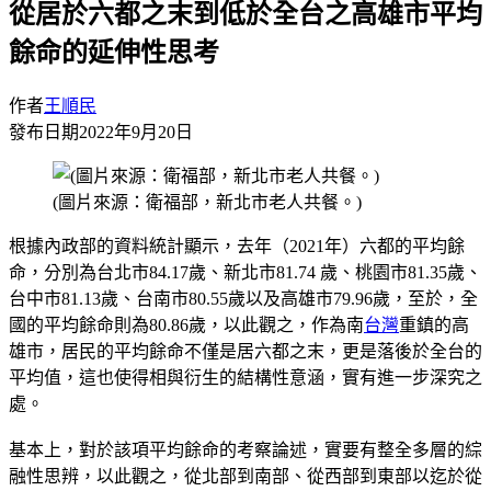
從居於六都之末到低於全台之高雄市平均
餘命的延伸性思考
作者
王順民
發布日期
2022年9月20日
(圖片來源：衛福部，新北市老人共餐。)
根據內政部的資料統計顯示，去年（2021年）六都的平均餘
命，分別為台北市84.17歲、新北市81.74 歲、桃園市81.35歲、
台中市81.13歲、台南市80.55歲以及高雄市79.96歲，至於，全
國的平均餘命則為80.86歲，以此觀之，作為南
台灣
重鎮的高
雄市，居民的平均餘命不僅是居六都之末，更是落後於全台的
平均值，這也使得相與衍生的結構性意涵，實有進一步深究之
處。
基本上，對於該項平均餘命的考察論述，實要有整全多層的綜
融性思辨，以此觀之，從北部到南部、從西部到東部以迄於從