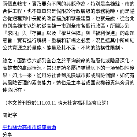
兩個直轄市，實乃要有不同的典範作為，特別是高雄縣、市的
合併工程，也不單單只是侷限於行政層級的事務範疇，而是隱
含從短程到中長期的改善措施和擘畫建置，也就是說，從台北
市到高雄市以迄於從高雄一市到全市各個行政區，所關涉到
『求同』與『存異』以及『權益保障』與『福利促進』的命題
意旨，實有進行解構、重構和新構之必要，況且這其中所糾結
公共資源之於量能、能量及其不足、不均的結構性限制。
總之，面對從六都到全台之於平均餘命的階層化或階層深化，
高雄市的羸弱情況，當只是諸多壓迫結構底下的一項預期性後
果，如此一來，從風險社會到風險城市抑或風險個體，如何有
其風險管理的素養能力，這也是主事者或國家機器責無旁貸的
使命所在。
（本文曾刊登於111.09.11 晴天社會福利協會官網）
關鍵字
平均餘命
高雄市
健康壽命
分享