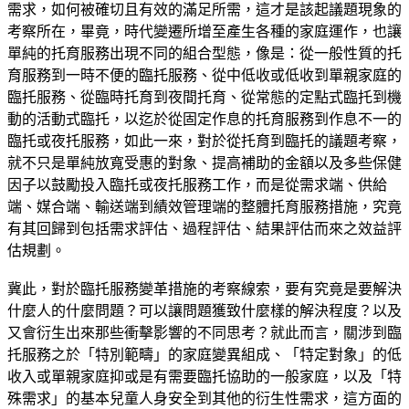
需求，如何被確切且有效的滿足所需，這才是該起議題現象的
考察所在，畢竟，時代變遷所增至產生各種的家庭運作，也讓
單純的托育服務出現不同的組合型態，像是：從一般性質的托
育服務到一時不便的臨托服務、從中低收或低收到單親家庭的
臨托服務、從臨時托育到夜間托育、從常態的定點式臨托到機
動的活動式臨托，以迄於從固定作息的托育服務到作息不一的
臨托或夜托服務，如此一來，對於從托育到臨托的議題考察，
就不只是單純放寬受惠的對象、提高補助的金額以及多些保健
因子以鼓勵投入臨托或夜托服務工作，而是從需求端、供給
端、媒合端、輸送端到績效管理端的整體托育服務措施，究竟
有其回歸到包括需求評估、過程評估、結果評估而來之效益評
估規劃。
冀此，對於臨托服務變革措施的考察線索，要有究竟是要解決
什麼人的什麼問題？可以讓問題獲致什麼樣的解決程度？以及
又會衍生出來那些衝擊影響的不同思考？就此而言，關涉到臨
托服務之於「特別範疇」的家庭變異組成、「特定對象」的低
收入或單親家庭抑或是有需要臨托協助的一般家庭，以及「特
殊需求」的基本兒童人身安全到其他的衍生性需求，這方面的