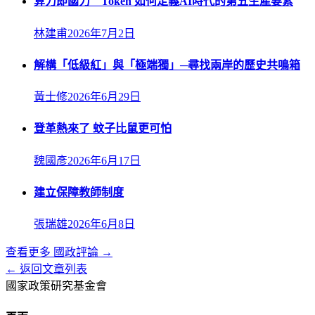
算力即國力 Token 如何定義AI時代的第五生產要素
林建甫
2026年7月2日
解構「低級紅」與「極端獨」─尋找兩岸的歷史共鳴箱
黃士修
2026年6月29日
登革熱來了 蚊子比鼠更可怕
魏國彥
2026年6月17日
建立保障教師制度
張瑞雄
2026年6月8日
查看更多
國政評論
→
← 返回文章列表
國家政策研究基金會