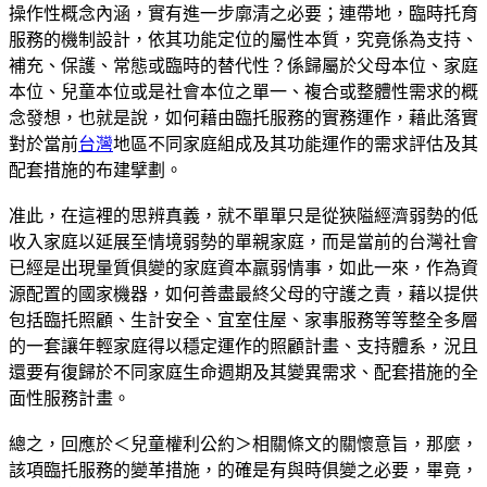
操作性概念內涵，實有進一步廓清之必要；連帶地，臨時托育
服務的機制設計，依其功能定位的屬性本質，究竟係為支持、
補充、保護、常態或臨時的替代性？係歸屬於父母本位、家庭
本位、兒童本位或是社會本位之單一、複合或整體性需求的概
念發想，也就是說，如何藉由臨托服務的實務運作，藉此落實
對於當前
台灣
地區不同家庭組成及其功能運作的需求評估及其
配套措施的布建擘劃。
准此，在這裡的思辨真義，就不單單只是從狹隘經濟弱勢的低
收入家庭以延展至情境弱勢的單親家庭，而是當前的台灣社會
已經是出現量質俱變的家庭資本羸弱情事，如此一來，作為資
源配置的國家機器，如何善盡最終父母的守護之責，藉以提供
包括臨托照顧、生計安全、宜室住屋、家事服務等等整全多層
的一套讓年輕家庭得以穩定運作的照顧計畫、支持體系，況且
還要有復歸於不同家庭生命週期及其變異需求、配套措施的全
面性服務計畫。
總之，回應於＜兒童權利公約＞相關條文的關懷意旨，那麼，
該項臨托服務的變革措施，的確是有與時俱變之必要，畢竟，