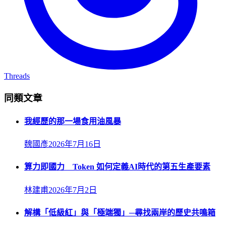
Threads
同類文章
我經歷的那一場食用油風暴
魏國彥
2026年7月16日
算力即國力 Token 如何定義AI時代的第五生產要素
林建甫
2026年7月2日
解構「低級紅」與「極端獨」─尋找兩岸的歷史共鳴箱