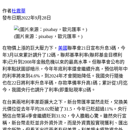
作者
杜震華
發布日期
2022年9月28日
(圖片來源：pixabay，歐元匯率。)
在物價上漲的巨大壓力下，
美國
聯準會21日宣布升息3碼，今
年3月以來累計調升了12碼，聯邦基準利率(聯邦基金目標利
率)已升到2008年金融危機以來的最高水準。但聯準會公布的
利率點狀圖卻暗示，今年年底利率還會繼續升高，預估明年中
的利率將來到4.6%，到2024年才會開始降低。我國央行隨後
也在22日將利率升息半碼，存款準備率升高1碼；累計從3月迄
今，我國央行也調升了利率(即重貼現率)2碼。
在台美兩地利率差距擴大之下，新台幣匯率當然走貶，兌換美
元價位從去年平均28.02貶破了31.5，今年已貶超過11%。央行
預估台幣第4季會繼續貶到31.92，令人膽戰心驚。雖然央行宣
稱，新台幣走貶並非外資外流，而是外資賣股實現獲利、匯出
資金所致，但看不出這兩者有何差異，利差擴大導致資金外