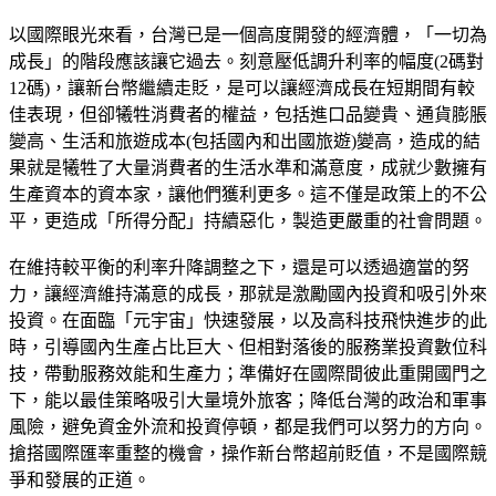
以國際眼光來看，台灣已是一個高度開發的經濟體，「一切為
成長」的階段應該讓它過去。刻意壓低調升利率的幅度(2碼對
12碼)，讓新台幣繼續走貶，是可以讓經濟成長在短期間有較
佳表現，但卻犧牲消費者的權益，包括進口品變貴、通貨膨脹
變高、生活和旅遊成本(包括國內和出國旅遊)變高，造成的結
果就是犧牲了大量消費者的生活水準和滿意度，成就少數擁有
生產資本的資本家，讓他們獲利更多。這不僅是政策上的不公
平，更造成「所得分配」持續惡化，製造更嚴重的社會問題。
在維持較平衡的利率升降調整之下，還是可以透過適當的努
力，讓經濟維持滿意的成長，那就是激勵國內投資和吸引外來
投資。在面臨「元宇宙」快速發展，以及高科技飛快進步的此
時，引導國內生產占比巨大、但相對落後的服務業投資數位科
技，帶動服務效能和生產力；準備好在國際間彼此重開國門之
下，能以最佳策略吸引大量境外旅客；降低台灣的政治和軍事
風險，避免資金外流和投資停頓，都是我們可以努力的方向。
搶搭國際匯率重整的機會，操作新台幣超前貶值，不是國際競
爭和發展的正道。