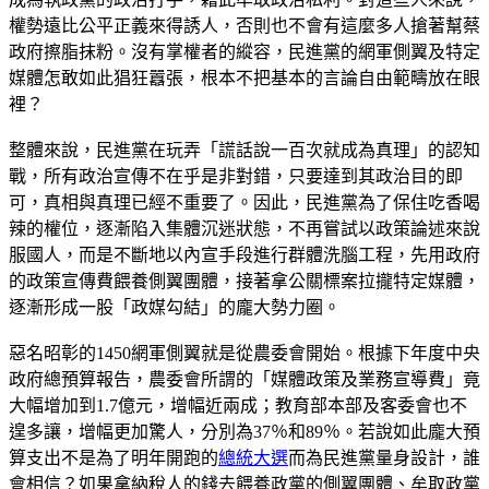
權勢遠比公平正義來得誘人，否則也不會有這麼多人搶著幫蔡
政府擦脂抹粉。沒有掌權者的縱容，民進黨的網軍側翼及特定
媒體怎敢如此猖狂囂張，根本不把基本的言論自由範疇放在眼
裡？
整體來說，民進黨在玩弄「謊話說一百次就成為真理」的認知
戰，所有政治宣傳不在乎是非對錯，只要達到其政治目的即
可，真相與真理已經不重要了。因此，民進黨為了保住吃香喝
辣的權位，逐漸陷入集體沉迷狀態，不再嘗試以政策論述來說
服國人，而是不斷地以內宣手段進行群體洗腦工程，先用政府
的政策宣傳費餵養側翼團體，接著拿公關標案拉攏特定媒體，
逐漸形成一股「政媒勾結」的龐大勢力圈。
惡名昭彰的1450網軍側翼就是從農委會開始。根據下年度中央
政府總預算報告，農委會所謂的「媒體政策及業務宣導費」竟
大幅增加到1.7億元，增幅近兩成；教育部本部及客委會也不
遑多讓，增幅更加驚人，分別為37％和89％。若說如此龐大預
算支出不是為了明年開跑的
總統大選
而為民進黨量身設計，誰
會相信？如果拿納稅人的錢去餵養政黨的側翼團體、牟取政黨