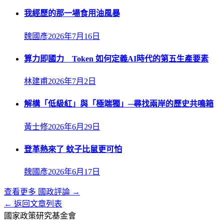
我經歷的那一場食用油風暴
魏國彥
2026年7月16日
算力即國力 Token 如何定義AI時代的第五生產要素
林建甫
2026年7月2日
解構「低級紅」與「極端獨」─尋找兩岸的歷史共鳴箱
黃士修
2026年6月29日
登革熱來了 蚊子比鼠更可怕
魏國彥
2026年6月17日
查看更多
國政評論
→
← 返回文章列表
國家政策研究基金會