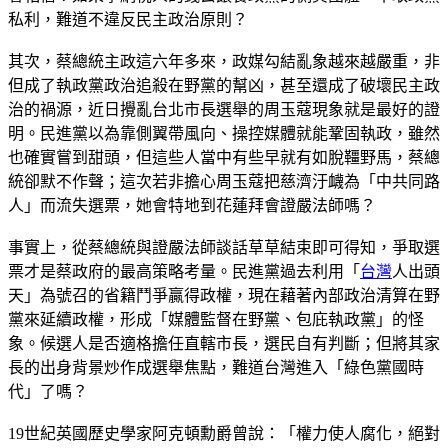
私利，難道不違反民主政治原則？
其次，蔡總統主政這六年多來，政媒勾結亂象越來越嚴重，非
但成了執政黨政治追殺在野黨的幫凶，甚至還成了破壞民主政
治的禍源，近日攪亂台北市長選舉的周玉蔻現象就是最好的證
明。民進黨以為靠側翼帶風向、操控媒體就能鞏固執政，雖然
也確實嘗到甜頭，但這些人當中有些早就有如脫韁野馬，蔡總
統卻默不作聲；這次若非擔心周玉蔻把慈濟汙衊為「中共同路
人」而流失選票，她會特地到花蓮拜會證嚴法師嗎？
事實上，從蔡總統與證嚴法師談話草草結束即可得知，爭取選
票才是蔡政府的最高策略考量。民進黨過去利用「
台灣
人出頭
天」為號召的省籍鬥爭贏得政權，現在藉著內部政治清算在野
黨來延續政權，形成「媒體監督在野黨、包庇執政黨」的怪
象。候選人是否適格擔任直轄市長，選民自有判斷；但將其家
長的出身背景炒作成選舉焦點，難道台灣進入「綠色黨國時
代」了嗎？
19世紀英國歷史學家阿克頓勳爵曾說：「權力使人腐化，絕對