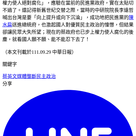
權力使人絕對腐化」，應驗在當前的民進黨政府，實在太貼切
不過了。還記得新舊世紀交替之際，當時的中研院院長李遠哲
喊出台灣是要「向上提升或向下沉淪」，成功地把民進黨的
陳
水扁
送進總統府，也激起國人對優質民主政治的憧憬，但結果
卻讓民眾大失所望；現在的蔡政府也已步上權力使人腐化的後
塵，就看國人願不願、能不能忍下去了！
（本文刊載於111.09.29 中華日報）
關鍵字
蔡英文
媒體壟斷
民主政治
分享