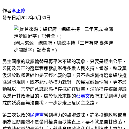
作者
李正修
發布日期
2022年9月30日
(圖片來源：總統府，總統主持「三年有成 臺灣進
步關鍵字」記者會。)
民主國家的政黨輪替是再平常不過的現象，只要是經由公平、
公開及公正的選舉程序就能獲得多數人民支持。當然，執政黨
汲汲於政權延續也是天經地義的事，只不過想贏得選舉總該遵
循遊戲規則，既不能仗勢權力就對一般民眾威逼恫嚇，更不該
動輒以一言堂的意識形態指控抹紅在野黨，遑論操控媒體輿論
以遂行其政治目的。處於執政末期的
蔡英文
政府正受到權力魔
戒的誘惑而無法自拔，一步步走上反民主之路。
第二次執政的
民進黨
嘗到權力的甜蜜滋味，許多投機政客或自
稱為民間團體不是攀附權貴而扶搖直上，要不就是自甘墮落，
成為執政黨的政治打手，藉此牟取政治私利。對這些人來說，