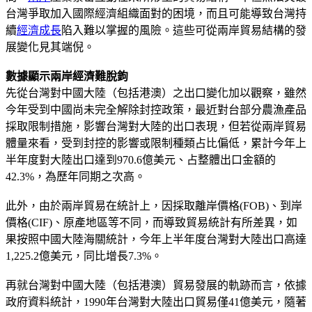
台灣爭取加入國際經濟組織面對的困境，而且可能導致台灣持
續
經濟成長
陷入難以掌握的風險。這些可從兩岸貿易結構的發
展變化見其端倪。
數據顯示兩岸經濟難脫鉤
先從台灣對中國大陸（包括港澳）之出口變化加以觀察，雖然
今年受到中國尚未完全解除封控政策，最近對台部分農漁產品
採取限制措施，影響台灣對大陸的出口表現，但若從兩岸貿易
體量來看，受到封控的影響或限制種類占比偏低，累計今年上
半年度對大陸出口達到970.6億美元、占整體出口金額的
42.3%，為歷年同期之次高。
此外，由於兩岸貿易在統計上，因採取離岸價格(FOB)、到岸
價格(CIF)、原產地區等不同，而導致貿易統計有所差異，如
果按照中國大陸海關統計，今年上半年度台灣對大陸出口高達
1,225.2億美元，同比增長7.3%。
再就台灣對中國大陸（包括港澳）貿易發展的軌跡而言，依據
政府資料統計，1990年台灣對大陸出口貿易僅41億美元，隨著