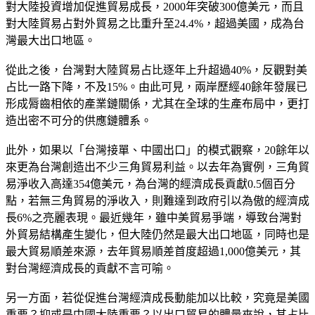
對大陸投資增加促進貿易成長，2000年突破300億美元，而且
對大陸貿易占對外貿易之比重升至24.4%，超過美國，成為台
灣最大出口地區。
從此之後，台灣對大陸貿易占比逐年上升超過40%，反觀對美
占比一路下降，不及15%。由此可見，兩岸歷經40餘年發展已
形成脣齒相依的產業鏈關係，尤其在全球的生產布局中，更打
造出密不可分的供應鏈體系。
此外，如果以「台灣接單、中國出口」的模式觀察，20餘年以
來更為台灣創造出不少三角貿易利益。以去年為實例，三角貿
易淨收入高達354億美元，為台灣的經濟成長貢獻0.5個百分
點，若無三角貿易的淨收入，則難達到政府引以為傲的經濟成
長6%之亮麗表現。最近幾年，雖中美貿易爭端，導致台灣對
外貿易結構產生變化，但大陸仍然是最大出口地區，同時也是
最大貿易順差來源，去年貿易順差首度超過1,000億美元，其
對台灣經濟成長的貢獻不言可喻。
另一方面，若從促進台灣經濟成長動能加以比較，究竟是美國
重要？抑或是中國大陸重要？以出口貿易的體量來說，其占比