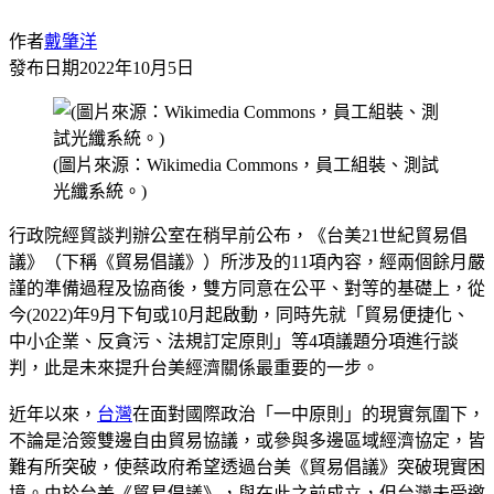
作者
戴肇洋
發布日期
2022年10月5日
(圖片來源：Wikimedia Commons，員工組裝、測試
光纖系統。)
行政院經貿談判辦公室在稍早前公布，《台美21世紀貿易倡
議》（下稱《貿易倡議》）所涉及的11項內容，經兩個餘月嚴
謹的準備過程及協商後，雙方同意在公平、對等的基礎上，從
今(2022)年9月下旬或10月起啟動，同時先就「貿易便捷化、
中小企業、反貪污、法規訂定原則」等4項議題分項進行談
判，此是未來提升台美經濟關係最重要的一步。
近年以來，
台灣
在面對國際政治「一中原則」的現實氛圍下，
不論是洽簽雙邊自由貿易協議，或參與多邊區域經濟協定，皆
難有所突破，使蔡政府希望透過台美《貿易倡議》突破現實困
境。由於台美《貿易倡議》，與在此之前成立，但台灣未受邀