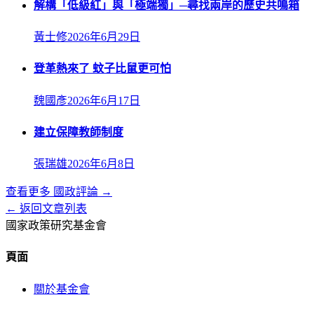
解構「低級紅」與「極端獨」─尋找兩岸的歷史共鳴箱
黃士修
2026年6月29日
登革熱來了 蚊子比鼠更可怕
魏國彥
2026年6月17日
建立保障教師制度
張瑞雄
2026年6月8日
查看更多
國政評論
→
← 返回文章列表
國家政策研究基金會
頁面
關於基金會