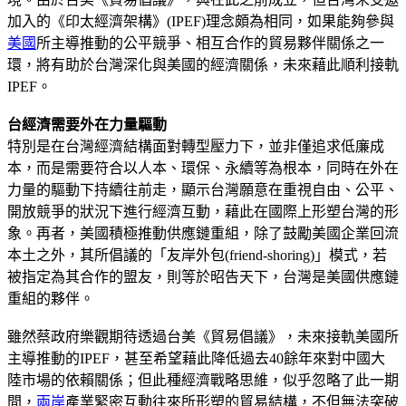
加入的《印太經濟架構》(IPEF)理念頗為相同，如果能夠參與
美國
所主導推動的公平競爭、相互合作的貿易夥伴關係之一
環，將有助於台灣深化與美國的經濟關係，未來藉此順利接軌
IPEF。
台經濟需要外在力量驅動
特別是在台灣經濟結構面對轉型壓力下，並非僅追求低廉成
本，而是需要符合以人本、環保、永續等為根本，同時在外在
力量的驅動下持續往前走，顯示台灣願意在重視自由、公平、
開放競爭的狀況下進行經濟互動，藉此在國際上形塑台灣的形
象。再者，美國積極推動供應鏈重組，除了鼓勵美國企業回流
本土之外，其所倡議的「友岸外包(friend-shoring)」模式，若
被指定為其合作的盟友，則等於昭告天下，台灣是美國供應鏈
重組的夥伴。
雖然蔡政府樂觀期待透過台美《貿易倡議》，未來接軌美國所
主導推動的IPEF，甚至希望藉此降低過去40餘年來對中國大
陸市場的依賴關係；但此種經濟戰略思維，似乎忽略了此一期
間，
兩岸
產業緊密互動往來所形塑的貿易結構，不但無法突破