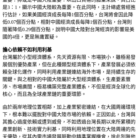
是3：1，顯示中國大陸較為重要。在此同時，主計總處曾經進
行估計，如果美國經濟成長每降1個百分點，台灣將會因此降
低0.07個百分點，相對中國經濟成長每降1個百分點，台灣則
隨著降低0.29個百分點，說明中國大陸對台灣經濟的影響是美
國的4倍，更是無庸置疑。
擔心依賴不如利用利基
台灣屬於小型經濟體系，先天資源有限、市場狹小，雖極易發
展個別優勢產業，但在此種類型經濟體系下，產業發展必須依
賴全球化運作，同時利用產業鏈連結海外市場，是持續生存的
關鍵。與之相對的中國大陸屬於大型經濟體系，生產要素豐
沛、市場廣闊，極易構築完整產業體系，不但是經濟全球化的
核心，而且為全球產業鏈的重要環節。
由於兩岸地理位置相鄰，加上產業緊密連結，在大國周邊環境
下，根本難以擺脫對中國大陸市場的依賴。正因如此，台灣與
其擔心過度依賴或遭到威脅，不如透過台灣長期以來所累積的
產業創新、技術實力利基，同時利用地理位置在大陸周邊的先
天優勢，從其內需市場發展脈動中精準掌握機會，捨此別無他