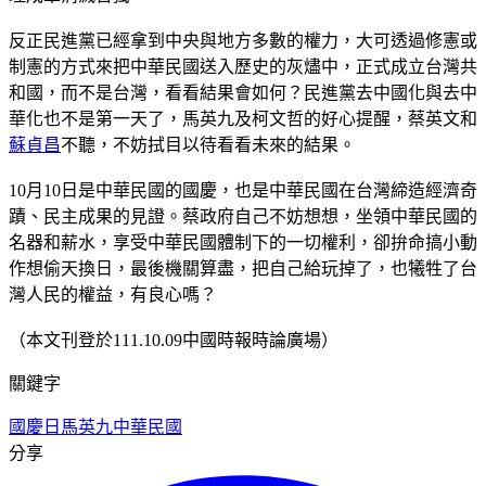
反正民進黨已經拿到中央與地方多數的權力，大可透過修憲或
制憲的方式來把中華民國送入歷史的灰燼中，正式成立台灣共
和國，而不是台灣，看看結果會如何？民進黨去中國化與去中
華化也不是第一天了，馬英九及柯文哲的好心提醒，蔡英文和
蘇貞昌
不聽，不妨拭目以待看看未來的結果。
10月10日是中華民國的國慶，也是中華民國在台灣締造經濟奇
蹟、民主成果的見證。蔡政府自己不妨想想，坐領中華民國的
名器和薪水，享受中華民國體制下的一切權利，卻拚命搞小動
作想偷天換日，最後機關算盡，把自己給玩掉了，也犧牲了台
灣人民的權益，有良心嗎？
（本文刊登於111.10.09中國時報時論廣場）
關鍵字
國慶日
馬英九
中華民國
分享