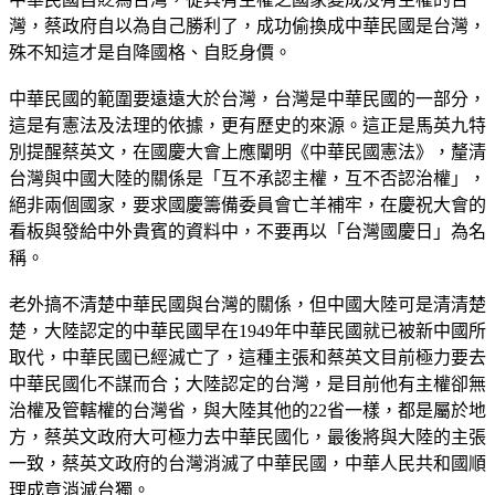
灣，蔡政府自以為自己勝利了，成功偷換成中華民國是台灣，
殊不知這才是自降國格、自貶身價。
中華民國的範圍要遠遠大於台灣，台灣是中華民國的一部分，
這是有憲法及法理的依據，更有歷史的來源。這正是馬英九特
別提醒蔡英文，在國慶大會上應闡明《中華民國憲法》，釐清
台灣與中國大陸的關係是「互不承認主權，互不否認治權」，
絕非兩個國家，要求國慶籌備委員會亡羊補牢，在慶祝大會的
看板與發給中外貴賓的資料中，不要再以「台灣國慶日」為名
稱。
老外搞不清楚中華民國與台灣的關係，但中國大陸可是清清楚
楚，大陸認定的中華民國早在1949年中華民國就已被新中國所
取代，中華民國已經滅亡了，這種主張和蔡英文目前極力要去
中華民國化不謀而合；大陸認定的台灣，是目前他有主權卻無
治權及管轄權的台灣省，與大陸其他的22省一樣，都是屬於地
方，蔡英文政府大可極力去中華民國化，最後將與大陸的主張
一致，蔡英文政府的台灣消滅了中華民國，中華人民共和國順
理成章消滅台獨。