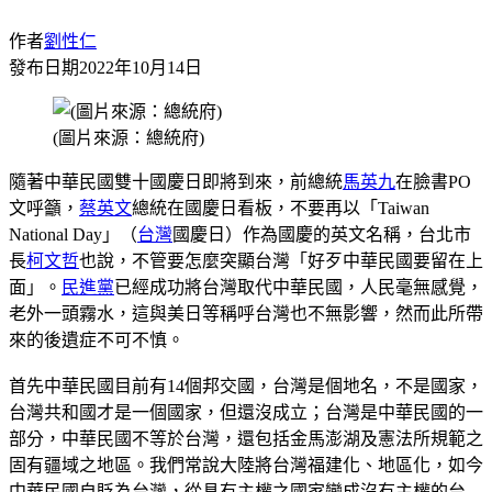
作者
劉性仁
發布日期
2022年10月14日
(圖片來源：總統府)
隨著中華民國雙十國慶日即將到來，前總統
馬英九
在臉書PO
文呼籲，
蔡英文
總統在國慶日看板，不要再以「Taiwan
National Day」（
台灣
國慶日）作為國慶的英文名稱，台北市
長
柯文哲
也說，不管要怎麼突顯台灣「好歹中華民國要留在上
面」。
民進黨
已經成功將台灣取代中華民國，人民毫無感覺，
老外一頭霧水，這與美日等稱呼台灣也不無影響，然而此所帶
來的後遺症不可不慎。
首先中華民國目前有14個邦交國，台灣是個地名，不是國家，
台灣共和國才是一個國家，但還沒成立；台灣是中華民國的一
部分，中華民國不等於台灣，還包括金馬澎湖及憲法所規範之
固有疆域之地區。我們常說大陸將台灣福建化、地區化，如今
中華民國自貶為台灣，從具有主權之國家變成沒有主權的台