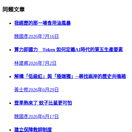
同類文章
我經歷的那一場食用油風暴
魏國彥
2026年7月16日
算力即國力 Token 如何定義AI時代的第五生產要素
林建甫
2026年7月2日
解構「低級紅」與「極端獨」─尋找兩岸的歷史共鳴箱
黃士修
2026年6月29日
登革熱來了 蚊子比鼠更可怕
魏國彥
2026年6月17日
建立保障教師制度