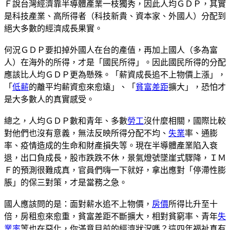
Ｆ說台灣經濟靠半導體產業一枝獨秀，因此人均ＧＤＰ，其實
是科技產業、高所得者（科技新貴、資本家、外國人）分配到
絕大多數的經濟成長果實。
何況ＧＤＰ要扣掉外國人在台的產值，再加上國人（多為富
人）在海外的所得，才是「國民所得」。因此國民所得的分配
應該比人均ＧＤＰ更為懸殊。「薪資成長追不上物價上漲」，
「
低薪
的離平均薪資愈來愈遠」、「
貧富差距
擴大」，恐怕才
是大多數人的真實感受。
總之，人均ＧＤＰ數和青年、多數
勞工
沒什麼相關，國際比較
對他們也沒有意義，無法反映所得分配不均、
失業
率、通膨
率、疫情造成的生命和財產損失等。現在半導體產業陷入衰
退，出口負成長，股市跌跌不休，景氣燈號墜崖式驟降，ＩＭ
Ｆ的預測很難成真，官員們嗨一下就好，拿出應對「停滯性膨
脹」的保三對策，才是當務之急。
國人應該問的是：面對薪水追不上物價，
房價
所得比升至十
倍，房租愈來愈重，貧富差距不斷擴大，相對貧窮率、青年
失
業率
等也在惡化，你滿意目前的經濟狀況嗎？這四年福祉真有