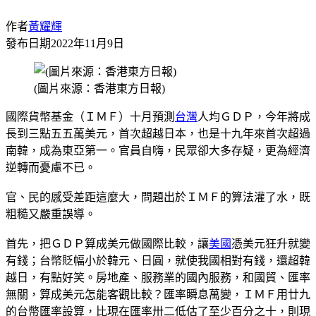
作者
黃耀輝
發布日期
2022年11月9日
(圖片來源：香港東方日報)
國際貨幣基金（ＩＭＦ）十月預測
台灣
人均ＧＤＰ，今年將成
長到三點五五萬美元，首次超越日本，也是十九年來首次超過
南韓，成為東亞第一。官員自嗨，民眾卻大多存疑，更為經濟
逆轉而憂慮不已。
官、民的感受差距這麼大，問題出於ＩＭＦ的算法灌了水，既
粗糙又嚴重誤導。
首先，把ＧＤＰ算成美元做國際比較，讓
美國
憑美元狂升就變
有錢；台幣貶幅小於韓元、日圓，就使我國相對有錢，還超韓
越日，有點好笑。房地產、服務業的國內服務，和國貿、匯率
無關，算成美元怎能客觀比較？匯率瞬息萬變，ＩＭＦ用廿九
的台幣匯率設算，比現在匯率卅二低估了至少百分之十，則現