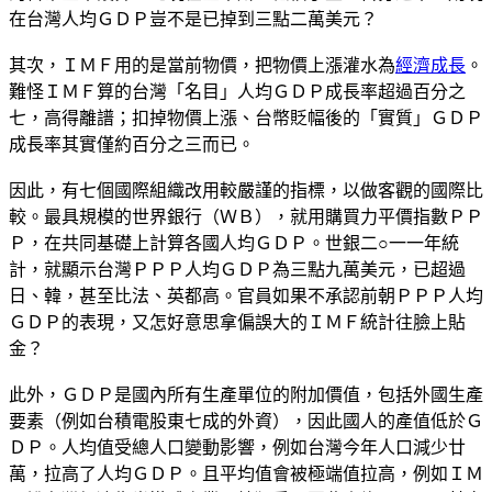
在台灣人均ＧＤＰ豈不是已掉到三點二萬美元？
其次，ＩＭＦ用的是當前物價，把物價上漲灌水為
經濟成長
。
難怪ＩＭＦ算的台灣「名目」人均ＧＤＰ成長率超過百分之
七，高得離譜；扣掉物價上漲、台幣貶幅後的「實質」ＧＤＰ
成長率其實僅約百分之三而已。
因此，有七個國際組織改用較嚴謹的指標，以做客觀的國際比
較。最具規模的世界銀行（ＷＢ），就用購買力平價指數ＰＰ
Ｐ，在共同基礎上計算各國人均ＧＤＰ。世銀二○一一年統
計，就顯示台灣ＰＰＰ人均ＧＤＰ為三點九萬美元，已超過
日、韓，甚至比法、英都高。官員如果不承認前朝ＰＰＰ人均
ＧＤＰ的表現，又怎好意思拿偏誤大的ＩＭＦ統計往臉上貼
金？
此外，ＧＤＰ是國內所有生產單位的附加價值，包括外國生產
要素（例如台積電股東七成的外資），因此國人的產值低於Ｇ
ＤＰ。人均值受總人口變動影響，例如台灣今年人口減少廿
萬，拉高了人均ＧＤＰ。且平均值會被極端值拉高，例如ＩＭ