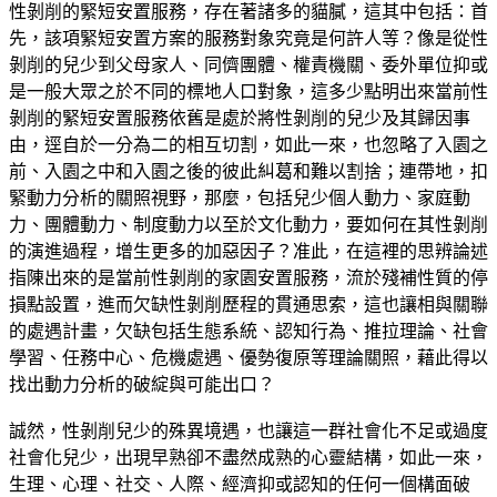
性剝削的緊短安置服務，存在著諸多的貓膩，這其中包括：首
先，該項緊短安置方案的服務對象究竟是何許人等？像是從性
剝削的兒少到父母家人、同儕團體、權責機關、委外單位抑或
是一般大眾之於不同的標地人口對象，這多少點明出來當前性
剝削的緊短安置服務依舊是處於將性剝削的兒少及其歸因事
由，逕自於一分為二的相互切割，如此一來，也忽略了入園之
前、入園之中和入園之後的彼此糾葛和難以割捨；連帶地，扣
緊動力分析的關照視野，那麼，包括兒少個人動力、家庭動
力、團體動力、制度動力以至於文化動力，要如何在其性剝削
的演進過程，增生更多的加惡因子？准此，在這裡的思辨論述
指陳出來的是當前性剝削的家園安置服務，流於殘補性質的停
損點設置，進而欠缺性剝削歷程的貫通思索，這也讓相與關聯
的處遇計畫，欠缺包括生態系統、認知行為、推拉理論、社會
學習、任務中心、危機處遇、優勢復原等理論關照，藉此得以
找出動力分析的破綻與可能出口？
誠然，性剝削兒少的殊異境遇，也讓這一群社會化不足或過度
社會化兒少，出現早熟卻不盡然成熟的心靈結構，如此一來，
生理、心理、社交、人際、經濟抑或認知的任何一個構面破