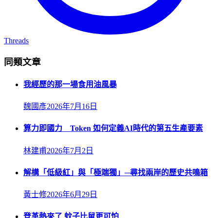
Threads
同類文章
我經歷的那一場食用油風暴
魏國彥
2026年7月16日
算力即國力 Token 如何定義AI時代的第五生產要素
林建甫
2026年7月2日
解構「低級紅」與「極端獨」─尋找兩岸的歷史共鳴箱
黃士修
2026年6月29日
登革熱來了 蚊子比鼠更可怕