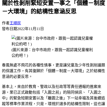
關於性剝削緊短安置一事之「個體－制度
－大環境」的結構性意涵反思
作者
王順民
發布日期
2022年11月11日
(圖片來源：台中市政府，跟我一起認識兒童權利
公約吧！)
春風無處不飛花的各種性情事，更是讓兒童及少年性剝削議題
的保護工作，有其復歸於「個體－制度－大環境」之於結構性
意涵的必要反思。
基本上，來自於教育、警政以及社政等等責任通報的進案來
源，業已正式啟動包括「入園之前」的陪同偵訊、「入園之
中」的緊急短期安置以及「離園之後」下一站幸福及其後續追
蹤等標準作業流程，只是，環視於諸多的結構性限制，這也讓