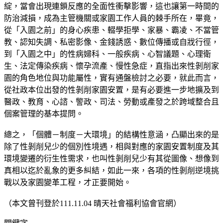
綻，當會出現連鎖反應的全面性衝擊影響，這也讓第一時間的
防治減損，成為主管機關或家園工作人員的棘手所在，畢竟，
從「入園之前」的身心疾患、輟學拒學、家暴、霸凌、不當管
教、認知失調、私密影像、金錢誘惑、數位傳播或自戕行徑，
到「入園之中」的性病婦科、一般疾病、心智議題、心理衛
生、法定傳染疾病、懷孕流產、慢性急症，直指出來性剝削家
園的角色地位與功能屬性，實有通盤檢討之必要，就此而言，
從社政本位出發的性剝削家園安置，是有必要進一步地擴及到
醫政、教育、心諮、警政、司法、勞動或產發之於跨域整合且
個案管理的基本提問。
總之，「個體－制度－大環境」的結構性意涵，凸顯出來的是
除了性剝削兒少的個別性境遇，相與對應的家園安置制度及其
環境變遷的衍生性需求，也叫性剝削兒少有其從圖像、想像到
真相以迄於亂象的更多糾結，如此一來，各項的性剝削逆境挑
戰以及家園變革工程，才正要開始。
（本文曾刊登於111.11.04 晴天社會福利協會官網）