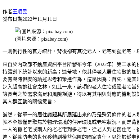
作者
王順民
發布日期
2022年11月11日
(圖片來源：pixabay.com)
一則例行性的官方統計，背後卻有其從老人、老宅到孤老宅，
來自於內政部不動產資訊平台所發布今年（2022年）第二季的
持續創下統計以來的新高；連帶地，依其僅老人居住宅數的加
要有與時俱變的論述思考和策進作為，這是因為：首先，隨其
步入超高齡社會之林，如此一來，該項的老人住宅或孤老宅當
讓長者之於需求滿足和風險規避，得以有其相與對應的機制設
其人群互動的關懷意旨。
誠然，從單一的居住議題其所展延出來的乃是殊異條件的老人
就不全然僅是聚焦於物理環境的住屋環境或老宅狀況，而是背
一人的孤老宅或兩人的老老宅到多老宅、從老人到老舊住宅、
進、從養防老的世代移轉到權益保障的國家責任，以迄於從老