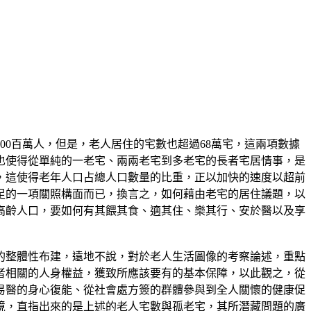
00百萬人，但是，老人居住的宅數也超過68萬宅，這兩項數據
也使得從單純的一老宅、兩兩老宅到多老宅的長者宅居情事，是
，這使得老年人口占總人口數量的比重，正以加快的速度以超前
足的一項關照構面而已，換言之，如何藉由老宅的居住議題，以
高齡人口，要如何有其餵其食、適其住、樂其行、安於醫以及享
的整體性布建，遠地不說，對於老人生活圖像的考察論述，重點
者相關的人身權益，獲致所應該要有的基本保障，以此觀之，從
易醫的身心復能、從社會處方簽的群體參與到全人關懷的健康促
境，直指出來的是上述的老人宅數與孤老宅，其所潛藏問題的廣