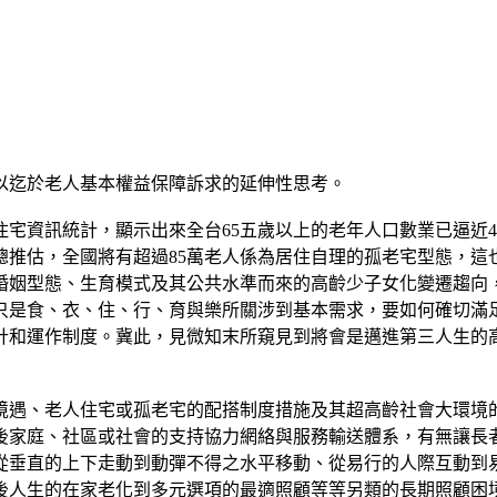
以迄於老人基本權益保障訴求的延伸性思考。
住宅資訊統計，顯示出來全台65五歲以上的老年人口數業已逼近4
總推估，全國將有超過85萬老人係為居住自理的孤老宅型態，這
婚姻型態、生育模式及其公共水準而來的高齡少子女化變遷趨向
只是食、衣、住、行、育與樂所關涉到基本需求，要如何確切滿
計和運作制度。冀此，見微知末所窺見到將會是邁進第三人生的
境遇、老人住宅或孤老宅的配搭制度措施及其超高齡社會大環境
後家庭、社區或社會的支持協力網絡與服務輸送體系，有無讓長
從垂直的上下走動到動彈不得之水平移動、從易行的人際互動到
後人生的在家老化到多元選項的最適照顧等等另類的長期照顧困