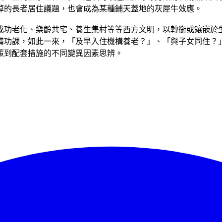
掉的長者居住議題，也會成為某種鋪天蓋地的灰犀牛效應。
成功老化、樂齡共宅、養生集村等等西方文明，以轉銜或鑲嵌於
備功課，如此一來，「及早入住機構養老？」、「與子女同住？
策到配套措施的不同變異因素思辨。