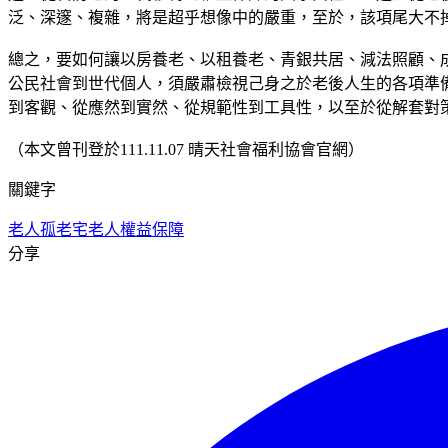
泛、深邃、複雜，將是超乎想像中的嚴重，至於，該項尾大不
總之，要如何讓以房養老、以租養老、青銀共居、減法照顧、
公民社會到世代個人，須嚴肅檢視己身之於老後人生的各項準
到客觀、從應然到實然、從規範性到工具性，以至於從解套對
（本文曾刊登於111.11.07 晴天社會福利協會官網）
關鍵字
老人
孤老宅
老人權益保障
分享