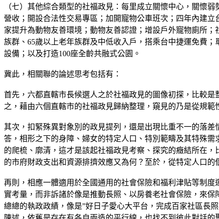
（七）其他綜合類型的社福政見：每里成立關懷中心，關懷弱
營收；開設合法性交易專區；加開寵物公車班次；四年內建立
家提升為動物友善環境；動物友善認證；增設戶外寵物廁所；
族群、65歲以上老年族群及中低收入戶，搭乘台中捷運免費
設備；以及打造100座全齡共融式公園。
冀此，相關聯的論述思考包括有：
首先，六都直轄市長候選人之於社福政見的圖像初探，比較是
之，藉由六個直轄市的社福政見歸納整理，窺見的乃是從規範
其次，扣緊殊異對象別的政見提列，還是出現比重不一的落差
答，相形之下的身障、婦女的特定人口、特別範疇及其特殊需
的爬梳、廓清，這才是該起社福政見考察、探究的癥結所在，
的市府財政支出和資源排擠效應又為何？至於，從特定人口的
再則，相應一體適用於全國通用的社會保險和福利津貼等制度
實考量，而非訴諸於像是推動長照、以房養老社會保險，來保
總總的執政政績，像是”好日子愛心大平台，完成百家社區長照機
陳述，依舊是存在有各自兩造的平行線，也找不到彼此對話的