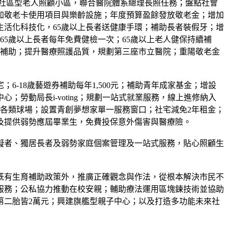
立社區型老人照顧小區，聯合醫院體系總理長照任務；盤點社會
加敬老卡使用項目與樂齡設施；年度預算盈餘發放敬老金；增加
活化科技化，65歲以上長者送健康手環；補助長者裝假牙；增
5歲以上長者每年免費健檢一次；65歲以上老人健保持續補
額補助；提升醫療照護品質，規劃第三座市立醫院；重陽敬老金
-18歲藝遊券補助每年1,500元；補助青年成家基金；增設
勞動局長i-voting；規劃一站式就業服務，線上進修納入
及各類球場；設置青創夢想家單一服務窗口；社宅減免2年租金；
及提供弱勢應屆畢業生，免費投保意外傷害與醫療險。
礙者、獨居長者及弱勢家庭個案管理及一站式服務，貼心照顧生
除既有生育補助政策外，推廣正確觀念與作法，從根本解決市民不
服務；公私協力推動在校安親；輔助療法運用區塊鍊技術並協助
第二胎皆2萬元；興建旗艦型親子中心；以及打造多功能未來社