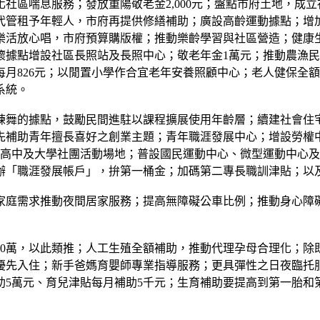
社區喘息服務；發放重陽敬老金2,000元；盤點市府土地，成
代管租予年輕人，市府再提供修繕補助；廣設高齡運動據點；增
樂活放心唱，市府預算購版權；推動樂齡學習與社區營造；健康生
據點增設社區長照站及長照中心；敬老年金1萬元；推動農漁民6
每月826元；以閒置小學作合宜老年安養照顧中心；老人健保全
系統。
的據點，鼓勵民間進駐以課程擴展使用年齡層；續建社會住宅；6
補助青年擅長喜好之創業主題；青年職涯發展中心；增設勞權中心；
供高中及大學社團活動場地；普設國民運動中心、微型運動中心
辦「職涯發展帳戶」，拚第一桶金；加碼第二專長職訓津貼；以
家庭需求推動夜間居家服務；提高無障礙公車比例；推動身心障
20萬，以此類推；人工生殖全額補助，推動代理孕母合理化；
優先入住；新手爸媽育嬰師專業指導服務；更具彈性之日夜臨托
5萬元、育兒津貼每月補助5千元；生育補助要提高到第一胎和