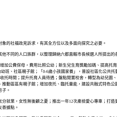
對象的社福政見訴求，有其全方位以及多面向探究之必要。
其他不同的人口族群，以整理歸納六都直轄市長候選人所提出的
增加公費保母，費用比照公幼；新生兒生育獎勵加碼、提高托育補
歲幼幼班、社區親子館；「0-6歲小孩國家養」，普設社區化公
長收托時間；提升托育人員待遇；盤點閒置校舍，轉型為幼兒園
、推動區區有親子館；增加夜托、臨托量能，建設共融式特色公
月子。
充分就業，女性無後顧之憂；推出一年12次產檢愛心專車；打造
友善據點。