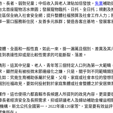
勢、長者、弱勢兒童；中低收入與老人津貼加倍發放，
失業
補助
台北首座寵物活水樂園；發展寵物臨托、日托、全日托；規劃及
社區保全納入社會安全網；提升整體社福預算及社會工作人力；
；單一窗口服務新住民，友善多元族群；營造各客庄基地、發展客
整體、全面和一般性直，如此一來，掛一漏萬且個別、差異及其
性到表達性抑或是比較性需求的可能斷裂、落差。
情形，這其中兒童、老人、青年等三個特定人口列為第一大範疇
求，顯然是有被枝微末節邊緣化之嫌，只是，關乎到不同範疇類
比如：究竟生育補助係屬於兒童、父母、家庭或社會本位的發想
個別社福政見，要如何投射對於家庭集體或社會整體之於安居樂
運作，這也使得六都直轄市長候選人所提列的政見內容，更是要
障長者經濟安全及長照需求，抑或研議老人及婦幼補助金權益相
構，新北公托全國第一，2022年達120家等”，宜是要有效
聚焦所在。