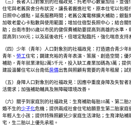
（三）長者人口對象別的社福政見：托老中心數量加倍，並強化
住宅與老舊房舍分布狀況，讓長者搬進社宅，原本住宅以包租
日照中心據點，延長服務時間；老舊公寓電梯擴大補助；銀髮
加敬老愛心卡點數與使用範圍；增加住宿型長照中心；結合關懷
助；台南市對65歲以市民的健保費補助要提高到高雄的水準，
提高到1500元；以及延後收托，倍增定點臨托，強化喘息支持
（四）少年（青年）人口對象別的社福政見：打造適合青少年練舞
青年、
勞工
住宅；闢建充裕的青年表演、策展、創造空間；優先
補助，青年就業津貼2萬5千元，投入缺工產業加碼為3萬；提
建設溫馨住宅以台南低
房價
出售與照顧有需要的青年租屋；試
（五）身障人口對象別的社福政見：因應中重度身障及失智者
活需求；加強補助輔具及無障礙環境改善。
（六）關乎到家庭別的社福政見：生育補助每胎10萬、第二胎
婚不生的
少子化
危機；提供兩成社會住宅給願意生第二胎家庭
年輕人生小孩；提供特殊照顧兒少家庭生活津貼；生育津貼補助
宅，生二胎以上優先承租。