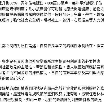
提升到80％；青年住宅販售，800萬10萬戶，每年平均創造千億
推廣物陪伴制度；毛小孩無健保可用輔助療法促進健康；動物之
照服員提高偏鄉原鄉的交通給付、假日加班；兒童、學生、輪椅
家經濟；強化社會安全網，增補社工、義消、心理衛生等人力與
六都之間的對照性論述，自當會是本文的結構性限制所在，換言
，多少是有其因應於社會變遷所增生相關福利需求的必要性應
別社福政見的主體性、牽動性和後果性，皆未能獲致所應該要有
思考？而不同金額的津貼補助，各自的設算基準點及其相與因應
業的願景訴求？
復歸地方政府權責且因地制宜而來之於社會救助和福利服務的務
關議題，盡速制定法規政策等空洞政見；連帶地，從現任者林林
益評估的檢視機制，如此一來，現任的政績陳列對照於挑戰的政見