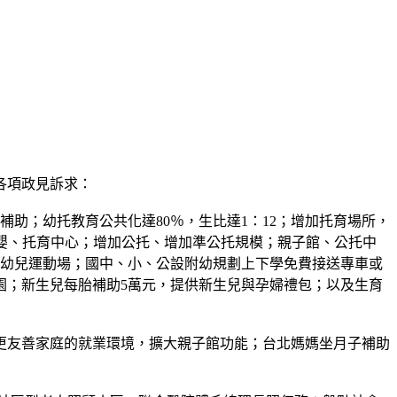
各項政見訴求：
助；幼托教育公共化達80％，生比達1：12；增加托育場所，
共托嬰、托育中心；增加公托、增加準公托規模；親子館、公托中
、幼兒運動場；國中、小、公設附幼規劃上下學免費接送專車或
園；新生兒每胎補助5萬元，提供新生兒與孕婦禮包；以及生育
更友善家庭的就業環境，擴大親子館功能；台北媽媽坐月子補助