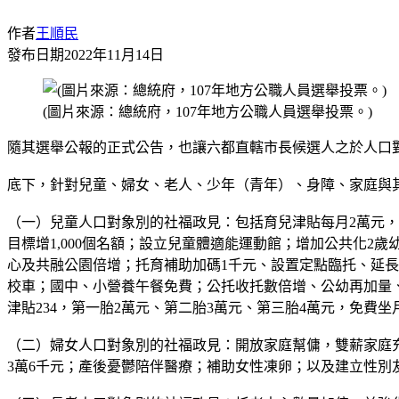
作者
王順民
發布日期
2022年11月14日
(圖片來源：總統府，107年地方公職人員選舉投票。)
隨其選舉公報的正式公告，也讓六都直轄市長候選人之於人口
底下，針對兒童、婦女、老人、少年（青年）、身障、家庭與
（一）兒童人口對象別的社福政見：包括育兒津貼每月2萬元，
目標增1,000個名額；設立兒童體適能運動館；增加公共化2
心及共融公園倍增；托育補助加碼1千元、設置定點臨托、延
校車；國中、小營養午餐免費；公托收托數倍增、公幼再加量
津貼234，第一胎2萬元、第二胎3萬元、第三胎4萬元，免費坐
（二）婦女人口對象別的社福政見：開放家庭幫傭，雙薪家庭
3萬6千元；產後憂鬱陪伴醫療；補助女性凍卵；以及建立性別