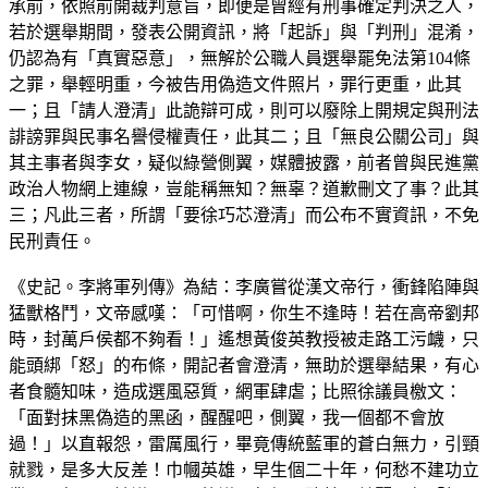
承前，依照前開裁判意旨，即便是曾經有刑事確定判決之人，
若於選舉期間，發表公開資訊，將「起訴」與「判刑」混淆，
仍認為有「真實惡意」，無解於公職人員選舉罷免法第104條
之罪，舉輕明重，今被告用偽造文件照片，罪行更重，此其
一；且「請人澄清」此詭辯可成，則可以廢除上開規定與刑法
誹謗罪與民事名譽侵權責任，此其二；且「無良公關公司」與
其主事者與李女，疑似綠營側翼，媒體披露，前者曾與民進黨
政治人物網上連線，豈能稱無知？無辜？道歉刪文了事？此其
三；凡此三者，所謂「要徐巧芯澄清」而公布不實資訊，不免
民刑責任。
《史記。李將軍列傳》為結：李廣嘗從漢文帝行，衝鋒陷陣與
猛獸格鬥，文帝感嘆：「可惜啊，你生不逢時！若在高帝劉邦
時，封萬戶侯都不夠看！」遙想黃俊英教授被走路工污衊，只
能頭綁「怒」的布條，開記者會澄清，無助於選舉結果，有心
者食髓知味，造成選風惡質，網軍肆虐；比照徐議員檄文：
「面對抹黑偽造的黑函，醒醒吧，側翼，我一個都不會放
過！」以直報怨，雷厲風行，畢竟傳統藍軍的蒼白無力，引頸
就戮，是多大反差！巾幗英雄，早生個二十年，何愁不建功立