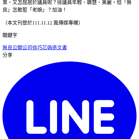
業，又怎屈居於議員呢？徐議員年輕、聰慧、美麗，但「無
良」怎敢惹「老娘」？加油！
（本文刊登於111.11.12 風傳媒專欄）
關鍵字
無良公關公司
徐巧芯
偽造文書
分享