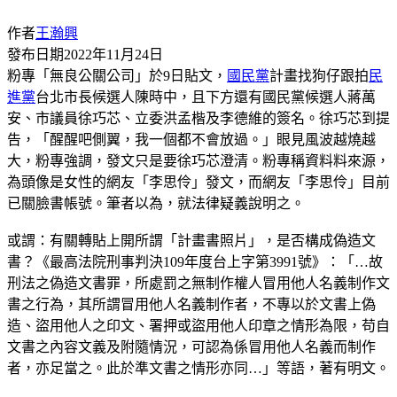
作者
王瀚興
發布日期
2022年11月24日
粉專「無良公關公司」於9日貼文，
國民黨
計畫找狗仔跟拍
民
進黨
台北市長候選人陳時中，且下方還有國民黨候選人蔣萬
安、市議員徐巧芯、立委洪孟楷及李德維的簽名。徐巧芯到提
告，「醒醒吧側翼，我一個都不會放過。」眼見風波越燒越
大，粉專強調，發文只是要徐巧芯澄清。粉專稱資料料來源，
為頭像是女性的網友「李思伶」發文，而網友「李思伶」目前
已關臉書帳號。筆者以為，就法律疑義說明之。
或謂：有關轉貼上開所謂「計畫書照片」，是否構成偽造文
書？《最高法院刑事判決109年度台上字第3991號》：「…故
刑法之偽造文書罪，所處罰之無制作權人冒用他人名義制作文
書之行為，其所謂冒用他人名義制作者，不專以於文書上偽
造、盜用他人之印文、署押或盜用他人印章之情形為限，苟自
文書之內容文義及附隨情況，可認為係冒用他人名義而制作
者，亦足當之。此於準文書之情形亦同…」等語，著有明文。