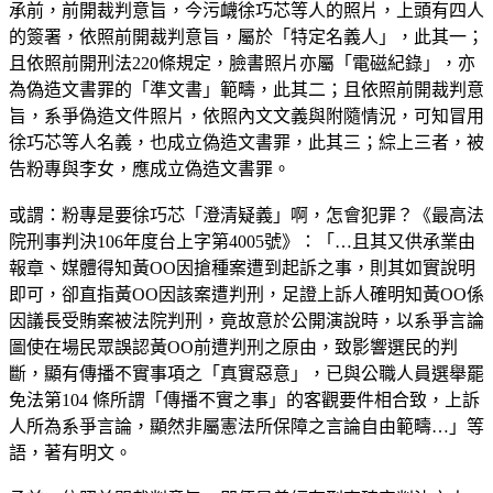
承前，前開裁判意旨，今污衊徐巧芯等人的照片，上頭有四人
的簽署，依照前開裁判意旨，屬於「特定名義人」，此其一；
且依照前開刑法220條規定，臉書照片亦屬「電磁紀錄」，亦
為偽造文書罪的「準文書」範疇，此其二；且依照前開裁判意
旨，系爭偽造文件照片，依照內文文義與附隨情況，可知冒用
徐巧芯等人名義，也成立偽造文書罪，此其三；綜上三者，被
告粉專與李女，應成立偽造文書罪。
或謂：粉專是要徐巧芯「澄清疑義」啊，怎會犯罪？《最高法
院刑事判決106年度台上字第4005號》：「…且其又供承業由
報章、媒體得知黃OO因搶種案遭到起訴之事，則其如實說明
即可，卻直指黃OO因該案遭判刑，足證上訴人確明知黃OO係
因議長受賄案被法院判刑，竟故意於公開演說時，以系爭言論
圖使在場民眾誤認黃OO前遭判刑之原由，致影響選民的判
斷，顯有傳播不實事項之「真實惡意」，已與公職人員選舉罷
免法第104 條所謂「傳播不實之事」的客觀要件相合致，上訴
人所為系爭言論，顯然非屬憲法所保障之言論自由範疇…」等
語，著有明文。