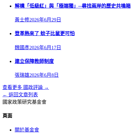
解構「低級紅」與「極端獨」─尋找兩岸的歷史共鳴箱
黃士修
2026年6月29日
登革熱來了 蚊子比鼠更可怕
魏國彥
2026年6月17日
建立保障教師制度
張瑞雄
2026年6月8日
查看更多
國政評論
→
← 返回文章列表
國家政策研究基金會
頁面
關於基金會