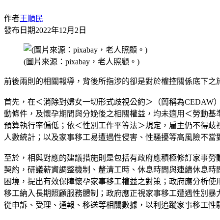
作者
王順民
發布日期
2022年12月2日
(圖片來源：pixabay，老人照顧。)
前後兩則的相關報導，背後所指涉的卻是對於權控關係底下之
首先，在＜消除對婦女一切形式歧視公約＞（簡稱為CEDAW
動條件，及懷孕期間與分娩後之相關權益，均未適用＜勞動基準
預算執行率偏低；依＜性別工作平等法＞規定，雇主仍不得歧視或
人數統計；以及家事移工易遭遇性侵害、性騷擾等高風險不當
至於，相與對應的建議措施則是包括有政府應積極修訂家事勞
契約，研議薪資調整機制、釐清工時、休息時間與連續休息時
困境，提出有效保障懷孕家事移工權益之對策；政府應分析使
移工納入長期照顧服務體制；政府應正視家事移工遭遇性別暴
從申訴、受理、通報、移送等相關數據，以利追蹤家事移工性