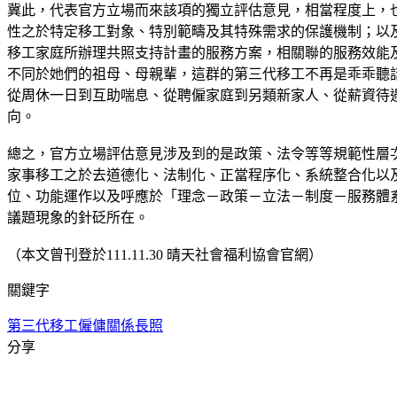
冀此，代表官方立場而來該項的獨立評估意見，相當程度上，
性之於特定移工對象、特別範疇及其特殊需求的保護機制；以及
移工家庭所辦理共照支持計畫的服務方案，相關聯的服務效能
不同於她們的祖母、母親輩，這群的第三代移工不再是乖乖聽
從周休一日到互助喘息、從聘僱家庭到另類新家人、從薪資待
向。
總之，官方立場評估意見涉及到的是政策、法令等等規範性層
家事移工之於去道德化、法制化、正當程序化、系統整合化以
位、功能運作以及呼應於「理念－政策－立法－制度－服務體
議題現象的針砭所在。
（本文曾刊登於111.11.30 晴天社會福利協會官網）
關鍵字
第三代移工
僱傭關係
長照
分享