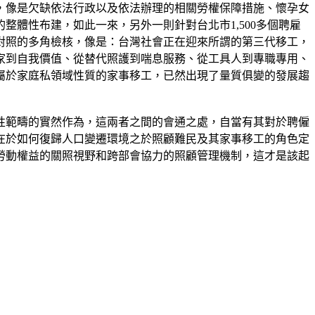
，像是欠缺依法行政以及依法辦理的相關勞權保障措施、懷孕女
體性布建，如此一來，另外一則針對台北市1,500多個聘雇
對照的多角檢核，像是：台灣社會正在迎來所謂的第三代移工，
家到自我價值、從替代照護到喘息服務、從工具人到專職專用、
屬於家庭私領域性質的家事移工，已然出現了量質俱變的發展趨
性範疇的實然作為，這兩者之間的會通之處，自當有其對於聘僱
在於如何復歸人口變遷環境之於照顧難民及其家事移工的角色定
勞動權益的關照視野和跨部會協力的照顧管理機制，這才是該起