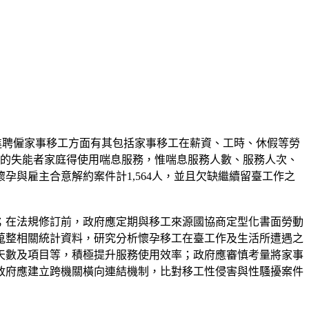
進聘僱家事移工方面有其包括家事移工在薪資、工時、休假等勞
移工的失能者家庭得使用喘息服務，惟喘息服務人數、服務人次、
孕與雇主合意解約案件計1,564人，並且欠缺繼續留臺工作之
；在法規修訂前，政府應定期與移工來源國協商定型化書面勞動
蒐整相關統計資料，研究分析懷孕移工在臺工作及生活所遭遇之
天數及項目等，積極提升服務使用效率；政府應審慎考量將家事
政府應建立跨機關橫向連結機制，比對移工性侵害與性騷擾案件