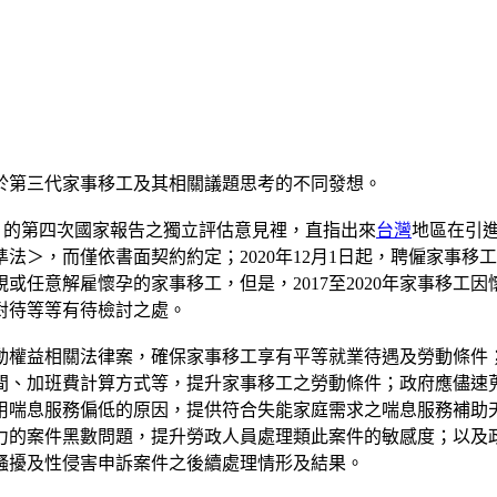
於第三代家事移工及其相關議題思考的不同發想。
）的第四次國家報告之獨立評估意見裡，直指出來
台灣
地區在引
法＞，而僅依書面契約約定；2020年12月1日起，聘僱家事
任意解雇懷孕的家事移工，但是，2017至2020年家事移工因懷
對待等等有待檢討之處。
動權益相關法律案，確保家事移工享有平等就業待遇及勞動條件
間、加班費計算方式等，提升家事移工之勞動條件；政府應儘速
用喘息服務偏低的原因，提供符合失能家庭需求之喘息服務補助
力的案件黑數問題，提升勞政人員處理類此案件的敏感度；以及
騷擾及性侵害申訴案件之後續處理情形及結果。