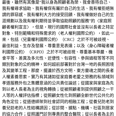
最後，雖然有其像是“我以身為照顧者為榮、我會善待自己、
我有權尋求協助、我有權保有屬於自己的生活、我有權拒絕無
謂的罪惡感、我有權利大方的接受回饋、我有權做好自己的生
涯規劃以及我有權利期待並爭取協助照顧的服務”的〈家庭照
顧者權利宣言〉，但是，現行的國際社會並沒有以長者之特定
對象、特別範疇和特殊需求的〈老人權利國際公約〉，如此一
來，包括〈兒童權利國際公約〉（CRC）之於不可被歧視、
最佳利益、生存及發展、尊重意見表達；以及〈身心障礙者權
利國際公約〉（CRPD）之於不可被歧視、尊重基本尊嚴、機
會平等、差異及多元性、近便性、包容性、參與過程等等不同
類別對象的公約精神，如何超前部署對於台灣一地的長照困境
及其變革工程，那麼，擺盪於西方文明、東方靈魂之間的長者
人權素養思索，實乃有其諸如從家庭養老愛之勞務的私領域到
孝道服務外包之集體意涵的公共責任論述；從國家與家庭為先
到以老人長者為主的視角轉換；從被照顧者到提供照顧之一干
人等的人權評估指標；從照顧女性化到照顧全齡世代公共化的
角色定位；從道德綁架到社會認同的相融工程；從養兒防老到
養兒妨老的人性結構誘因；從診間、據點、機構、社區到居家
的協力合作；從照護門診到專責的整合醫院；從以長者為主的