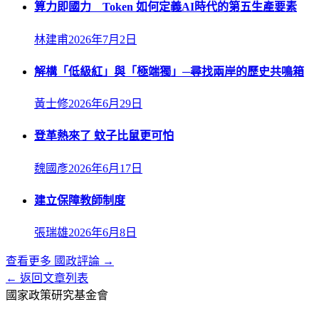
算力即國力 Token 如何定義AI時代的第五生產要素
林建甫
2026年7月2日
解構「低級紅」與「極端獨」─尋找兩岸的歷史共鳴箱
黃士修
2026年6月29日
登革熱來了 蚊子比鼠更可怕
魏國彥
2026年6月17日
建立保障教師制度
張瑞雄
2026年6月8日
查看更多
國政評論
→
← 返回文章列表
國家政策研究基金會