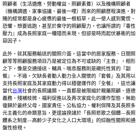
照顧者（生活適應、勞動權益、照顧素養）以及機構照顧者
（機構調適、家事協議、最後一哩）而來的照顧歷程演進，對
賭的經常都是身心疲憊的最後一根稻草，此一使人感到驚慌、
恐懼、想要逃跑，甚至於棄守的照顧壓力，也讓所謂的『毒性
壓力』成為長照家庭一種隱而未現，但卻是時而起伏暴衝的加
惡因子。
此外，就其服務輸送的關照介面，這當中的居家服務、日間照
顧等等照顧服務項目乃是被定位為不可或缺的『主食』，相形
之下，像是交通接送、輔具、喘息服務則是襯托性質的『副
餐』，不過，欠缺長者動人動力全人關懷的『套餐』及其用以
支持長照家庭及其家庭動力得以穩健運作的『全餐』，這也讓
當代
台灣
社會的長照議題，一直都是被限縮於親屬照顧、道德
義務、殘補枝微、福利促進以及再次家庭化的運作型態，無助
復歸於最終父母、國家責任、公私協力、權利保障及其長照多
元主義化的命題意旨，更遑論揆諸於「長照悲歌之個體—長照
體系之制度—高齡少子女化之人口大環境」的綜融性關照和通
盤性檢視。