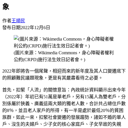
象
作者
王順民
發布日期
2022年12月6日
(圖片來源：Wikimedia Commons，身心障礙者權利
公約(CRPD)施行法生效日記者會。)
2022年即將告一個尾聲，相迎而來的新年度及其人口變遷底下
的照顧難民議題現象，更是有其嚴肅看待之必要。
首先，扣緊「人流」的關懷意旨：內政統計資料顯示出來今年
（2022年）年初已有51萬是單老戶，另有15萬人為雙老戶，分
別係屬於狹義、廣義這兩大類的獨老人數，合計共占總住戶數
的8％，並且老人家戶的所得，有一半是處於最低20％的貧困
族群，如此一來，扣緊社會變遷的發展趨勢，諸如不婚的單人
戶、沒生的夫婦戶、少子女的核心家庭戶、子女早故的失親