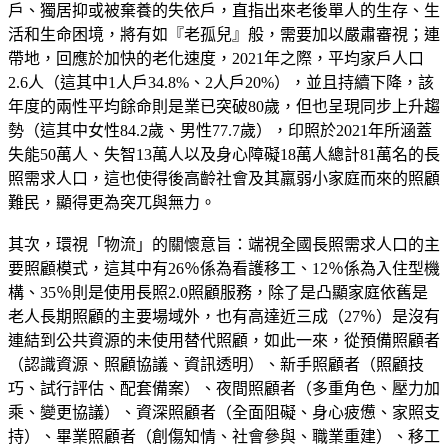
戶、獨居抑或被棄養的失依戶，直指出來老後單人的生存、生
活和生命困境，將有如『老孤兒』般，需要加以嚴肅審視；連
帶地，回應於加快的老化速度，2021年之際，平均家戶人口
2.6人（這其中1人戶34.8%、2人戶20%），並且持續下降，該
年度的兩性平均餘命則是業已突破80歲，但也呈現同步上升趨
勢（這其中女性84.2歲、男性77.7歲），印照於2021年所涵蓋
失能50萬人、失智13萬人以及身心障礙18萬人總計81萬名的長
照需求人口，這也使得後高齡社會及其羸弱小家庭而來的照顧
難民，顯得更為突兀與無力。
其次，環視「物流」的關懷意旨：端視全國長照需求人口的主
要照顧模式，這其中有26％係為看護移工、12％係為入住型機
構、35％則是使用長照2.0照顧服務，除了是凸顯家庭依舊是
老人長期照顧的主要場域外，也有高達近三成（27％）是沒有
連結到公共資源的未使用替代照顧，如此一來，從預備照顧者
（認識資源、照顧協議、資訊透明）、新手照顧者（照顧技
巧、試行評估、配套備案）、夜間照顧者（多重角色、壓力加
乘、變更協議）、資深照顧者（全面阻礙、身心疲憊、家照支
持）、畢業照顧者（創傷知情、社會參與、職業重建）、移工