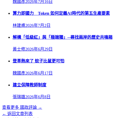
魏國彥
2026年7月16日
算力即國力 Token 如何定義AI時代的第五生產要素
林建甫
2026年7月2日
解構「低級紅」與「極端獨」─尋找兩岸的歷史共鳴箱
黃士修
2026年6月29日
登革熱來了 蚊子比鼠更可怕
魏國彥
2026年6月17日
建立保障教師制度
張瑞雄
2026年6月8日
查看更多
國政評論
→
← 返回文章列表