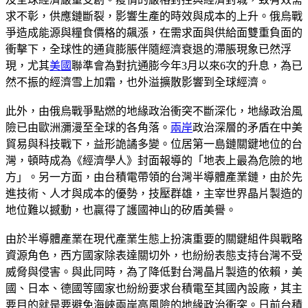
求不彰，供應鏈斷裂，影響生產的時效與成本的上升。俄烏戰
爭造成能源與糧食價格的飆漲，在需求面與供給面雙重負面的
衝擊下，全球性的通貨膨脹伴隨經濟衰退的滯脹現象已然浮
現，尤其
美國
聯準會為對抗通膨今年3月以來6次的升息，為已
然不振的經濟雪上加霜，也外溢擴散影響到全球經濟。
此外，由俄烏戰爭點燃的地緣政治衝突不斷深化，地緣政治風
險已由歐洲瀰漫至全球的各角落。
兩岸
政治深層的矛盾在中美
貿易與科技戰下，益形詭譎多變。位居第一島鏈關鍵地位的台
灣，頓時成為《經濟學人》封面報導的「地表上最為危險的地
方」。另一方面，由台積電帶領的台灣半導體產業鏈，由於先
進技術、人才與成本的優勢，技壓群雄，主宰世界晶片製造的
地位難以撼動，也贏得了護國神山的矽盾美譽。
由於半導體產業在現代產業生態上扮演重要的關鍵組件與戰略
資源角色，西方國家除表達關切外，也紛紛表態支持台灣不受
威脅與侵害。與此同時，為了降低對台灣晶片製造的依賴，美
國、日本、德國等國家也紛紛要求台積電至其國內設廠，其主
要目的就是要避免海峽兩岸高風險的地緣政治衝突。日前台積