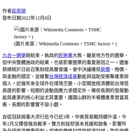
作者
莊奕琦
發布日期
2022年12月8日
(圖片來源：Wikimedia Commons，TSMC factory。)
九合一選舉
剛結束，執政的
民進黨
大敗，雖是地方性的選舉，
但中央整體施政的結果，也是影響選票的重要原因之一。選後
蔡總統於日前召集財經高層會議，會中決議確保
房價
、物價、
與金融的穩定，並維繫
台灣
經濟成長
動能與協助受衝擊產業與
個人。近幾年來全球外在環境丕變，小型開放經濟體如台灣受
高度的影響，短期的波動固應力求穩定外，確保長期的發展動
能與產業的核心利益尤其重要。護國山群的半導體產業首當其
衝，長期的影響實不容小覷。
自從冠狀病毒大流行迄今已近3年，中美貿易戰持續升溫，今
年2月又爆發俄烏戰爭，雙方劍拔怒張未見緩和跡象，影響所
及全球經濟嚴重受創。疫情的嚴格封控與經濟封城，致有效需