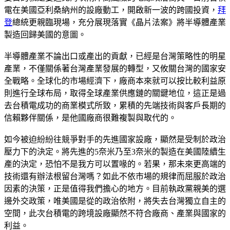
電在美國亞利桑納州的設廠動工，開啟新一波的跨國投資，
拜
登
總統更親臨現場，充分展現落實《晶片法案》將半導體產業
製造回歸美國的意圖。
半導體產業不論出口或產出的貢獻，已經是台灣策略性的明星
產業，不僅關係著台灣產業發展的轉型，又攸關台灣的國家安
全戰略。全球化的市場經濟下，廠商本來就可以按比較利益原
則進行全球布局，取得全球產業供應鏈的關鍵地位，這正是過
去台積電成功的商業模式所致，累積的先端技術與客戶長期的
信賴夥伴關係，是他國廠商很難複製與取代的。
如今被迫紛紛往競爭對手的先進國家設廠，顯然是受制於政治
壓力下的決定。將先進的5奈米乃至3奈米的製造在美國陸續生
產的決定，恐怕不是我方可以置喙的。若果，那未來更高端的
技術還有辦法根留台灣嗎？如此不依市場的規律而屈服於政治
因素的決策，正是值得我們擔心的地方。目前執政黨親美的選
邊外交政策，唯美國是從的政治依附，將失去台灣獨立自主的
空間，此次台積電的跨境設廠顯然不符合廠商、產業與國家的
利益。