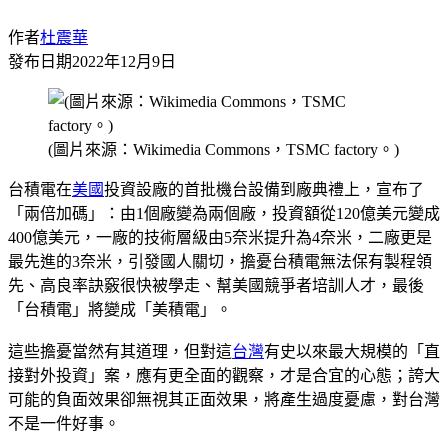
作者
杜震華
發布日期
2022年12月9日
(圖片來源：Wikimedia Commons，TSMC factory。)
台積電在
美國
投資設廠的首批機台設備到廠典禮上，宣布了
「兩倍加碼」：由1個廠變為兩個廠，投資額從120億美元變成
400億美元，一廠的技術層級由5奈米提升為4奈米，二廠更是
最先進的3奈米，引發國人關切，擔憂台積電無法保有製程領
先、高良率訣竅很快被學走、幫美國競爭者培訓人才，最後
「台積電」將變成「美積電」。
這些擔憂當然有其道理，但對這
台灣
有史以來最大規模的「直
接對外投資」案，應有更全面的觀察，才是合宜的心態；誇大
可能的負面效果卻無視其正面效果，將產生過度憂慮，對台灣
不是一件好事。