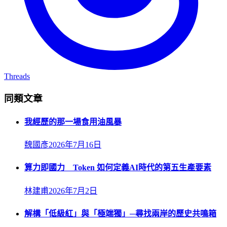
Threads
同類文章
我經歷的那一場食用油風暴
魏國彥
2026年7月16日
算力即國力 Token 如何定義AI時代的第五生產要素
林建甫
2026年7月2日
解構「低級紅」與「極端獨」─尋找兩岸的歷史共鳴箱