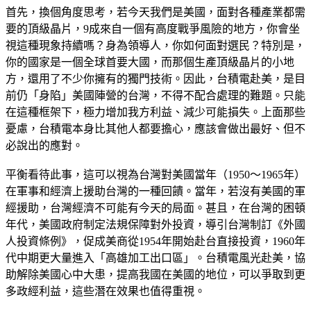
首先，換個角度思考，若今天我們是美國，面對各種產業都需
要的頂級晶片，9成來自一個有高度戰爭風險的地方，你會坐
視這種現象持續嗎？身為領導人，你如何面對選民？特別是，
你的國家是一個全球首要大國，而那個生產頂級晶片的小地
方，還用了不少你擁有的獨門技術。因此，台積電赴美，是目
前仍「身陷」美國陣營的台灣，不得不配合處理的難題。只能
在這種框架下，極力增加我方利益、減少可能損失。上面那些
憂慮，台積電本身比其他人都要擔心，應該會做出最好、但不
必說出的應對。
平衡看待此事，這可以視為台灣對美國當年（1950～1965年）
在軍事和經濟上援助台灣的一種回饋。當年，若沒有美國的軍
經援助，台灣經濟不可能有今天的局面。甚且，在台灣的困頓
年代，美國政府制定法規保障對外投資，導引台灣制訂《外國
人投資條例》，促成美商從1954年開始赴台直接投資，1960年
代中期更大量進入「高雄加工出口區」。台積電風光赴美，協
助解除美國心中大患，提高我國在美國的地位，可以爭取到更
多政經利益，這些潛在效果也值得重視。