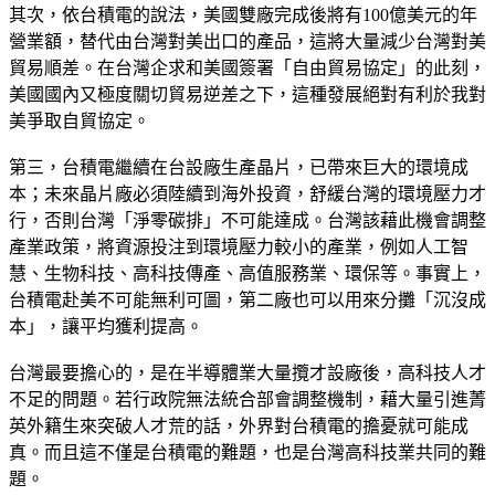
其次，依台積電的說法，美國雙廠完成後將有100億美元的年
營業額，替代由台灣對美出口的產品，這將大量減少台灣對美
貿易順差。在台灣企求和美國簽署「自由貿易協定」的此刻，
美國國內又極度關切貿易逆差之下，這種發展絕對有利於我對
美爭取自貿協定。
第三，台積電繼續在台設廠生產晶片，已帶來巨大的環境成
本；未來晶片廠必須陸續到海外投資，舒緩台灣的環境壓力才
行，否則台灣「淨零碳排」不可能達成。台灣該藉此機會調整
產業政策，將資源投注到環境壓力較小的產業，例如人工智
慧、生物科技、高科技傳產、高值服務業、環保等。事實上，
台積電赴美不可能無利可圖，第二廠也可以用來分攤「沉沒成
本」，讓平均獲利提高。
台灣最要擔心的，是在半導體業大量攬才設廠後，高科技人才
不足的問題。若行政院無法統合部會調整機制，藉大量引進菁
英外籍生來突破人才荒的話，外界對台積電的擔憂就可能成
真。而且這不僅是台積電的難題，也是台灣高科技業共同的難
題。