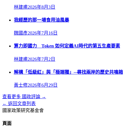
林建甫
2026年8月3日
我經歷的那一場食用油風暴
魏國彥
2026年7月16日
算力即國力 Token 如何定義AI時代的第五生產要素
林建甫
2026年7月2日
解構「低級紅」與「極端獨」─尋找兩岸的歷史共鳴箱
黃士修
2026年6月29日
查看更多
國政評論
→
← 返回文章列表
國家政策研究基金會
頁面