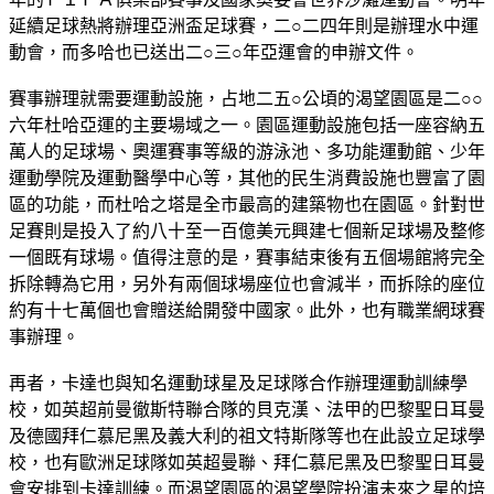
延續足球熱將辦理亞洲盃足球賽，二○二四年則是辦理水中運
動會，而多哈也已送出二○三○年亞運會的申辦文件。
賽事辦理就需要運動設施，占地二五○公頃的渴望園區是二○○
六年杜哈亞運的主要場域之一。園區運動設施包括一座容納五
萬人的足球場、奧運賽事等級的游泳池、多功能運動館、少年
運動學院及運動醫學中心等，其他的民生消費設施也豐富了園
區的功能，而杜哈之塔是全市最高的建築物也在園區。針對世
足賽則是投入了約八十至一百億美元興建七個新足球場及整修
一個既有球場。值得注意的是，賽事結束後有五個場館將完全
拆除轉為它用，另外有兩個球場座位也會減半，而拆除的座位
約有十七萬個也會贈送給開發中國家。此外，也有職業網球賽
事辦理。
再者，卡達也與知名運動球星及足球隊合作辦理運動訓練學
校，如英超前曼徹斯特聯合隊的貝克漢、法甲的巴黎聖日耳曼
及德國拜仁慕尼黑及義大利的祖文特斯隊等也在此設立足球學
校，也有歐洲足球隊如英超曼聯、拜仁慕尼黑及巴黎聖日耳曼
會安排到卡達訓練。而渴望園區的渴望學院扮演未來之星的培