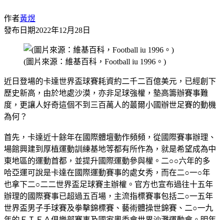
作者
黃煜
發布日期
2022年12月28日
(圖片來源：維基百科，Football iu 1996。)
近日登場的卡達世界盃球賽耗資約二千二百億美元，已經創下
歷史新高，由於地處沙漠，亦非足球強權，墊高籌辦賽事難
度，更讓人好奇這個不到三百萬人的蕞爾小國辦世足賽的動機
為何？
首先，卡達近十餘年在國際體壇動作頻頻，從國際賽事辦理、
場館興建到厚植運動訓練基地等都有所作為，就是希望成為中
東地區的運動首都，並提升國際運動參與權。二○○六年的多
哈亞運可說是卡達在國際運動賽事的處女秀，而在二○一○年
也拿下二○二二世界盃足球賽主辦權。官方也宣布過往十五年
辦理的國際賽事已超過五百場，主流指標賽事包括二○一五年
世界盃男子手球賽及拳擊錦標賽、藝術體操世錦賽、二○一九
年的ＦＩＦＡ俱樂部賽事及國家奧委會世界沙灘運動會。明年