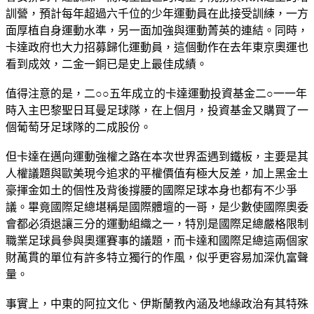
訓營，預計每年超過六千位的少年運動員在此接受訓練，一方
面厚植自身運動水準，另一面加強與運動菁英的連結。同時，
卡達政府也大力招募歸化運動員，這個動作在去年東京奧運也
看到成效，二金一銅已是史上最佳成績。
值得注意的是，二○○五年成立的卡達運動投資基金二○一一年
時入主巴黎聖日耳曼足球隊，在上個月，投資基金又購買了一
個葡萄牙足球隊的二成股份。
但卡達在邁向運動強權之路在本次世界盃遇到鐵板，主要是其
人權議題與歐美現今追求的平權價值有極大反差，加上黑金土
豪揮金如土的個性及背後撐腰的國際足球本身也都有不少爭
議。畢竟國際足總堪稱是國際體壇的一哥，是少數使國際奧委
會都必須退讓三分的運動組織之一，特別是國際足總嚴格限制
職業足球員參與奧運賽事的議題，而卡達和國際足總這兩個家
財萬貫的單位有許多特立獨行的作風，似乎更容易加深仇富聲
量。
事實上，中東的阿拉文化、伊斯蘭教內涵及地緣政治有其特殊