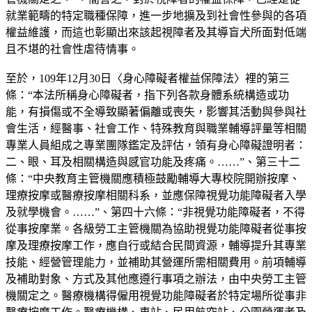
就業範疇的特定職種保障，進一步地擴及到社會性參與的各項
權益維護，而這也彰顯出來該起視障者及其導盲犬所面對低端
且不堪的社會性虐待情事。
至於，109年12月30日〈身心障礙者權益保障法〉裡的第三
條：“本法所稱身心障礙者，指下列各款身體系統構造或功
能，有損傷或不全導致顯著偏離或喪失，影響其活動與參與社
會生活，經醫事、社會工作、特殊教育與職業輔導評量等相關
專業人員組成之專業團隊鑑定及評估，領有身心障礙證明者：
二、眼、耳及相關構造與感官功能及疼痛。……”、第三十二
條：“中央教育主管機關應積極鼓勵輔導大專校院開辦按摩、
理療按摩或醫療按摩相關科系，並應保障視覺功能障礙者入學
及就學機會。……”、第四十六條：“非視覺功能障礙者，不得
從事按摩業。各級勞工主管機關為協助視覺功能障礙者從事按
摩及理療按摩工作，應自行或結合民間資源，輔導提升其專業
技能、經營管理能力，並補助其營運所需相關費用。前項輔導
及補助對象、方式及其他應遵行事項之辦法，由中央勞工主管
機關定之。醫療機構得僱用視覺功能障礙者於特定場所從事非