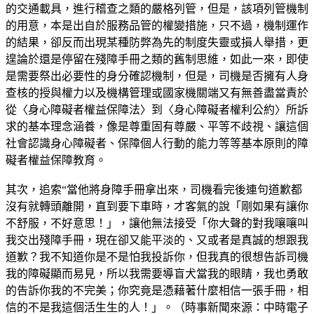
的交通載具，進行稽查之類的嚴格列管，但是，該項列管機制
的用意，本是出自於服務品管的權變措施，只不過，機制運作
的結果，卻反而出現某種防弊為先的制度失靈或損人舉措，更
遑論於還是停留在殘障手冊之類的舊制思維，如此一來，即使
是需要祭出必要性的身分確認機制，但是，司機是否擁有人身
查核的授與權力以及機構管理或國家機關端又有無善盡當責於
從〈身心障礙者權益保障法〉到〈身心障礙者權利公約〉所訴
求的基本理念涵養，像是尊重固有尊嚴、平等不歧視、讓這個
社會認識身心障礙者、保障個人行動的能力等等基本原則的障
礙者權益保障教育。
其次，追索“當他將身障手冊拿出來，司機看完後連句道歉都
沒有就轉頭離開，直到要下車時，才客氣的說「剛如果有讓你
不舒服，不好意思！」，讓他無法接受「你大聲的對我嚷嚷叫
我交出殘障手冊，現在卻又能平淡的、又或者是真誠的想跟我
道歉？我不知道你是不是怕我投訴你，但我真的很想告訴司機
我的障礙顯而易見，所以我需要導盲犬當我的眼睛，我也勇敢
的告訴你我的不完美；你究竟是憑藉著什麼相信一張手冊，相
信的不是我這個活生生的人！」。（時事新聞來源：中時電子