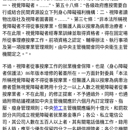
一、視覺障礙者。……”、第五十八條：“各級政府應按需要自
行或結合民間資源設立下列身心障礙福利機構：二、視障者讀
物出版社及視障者圖書館。……”、第三七條：“非本法所稱視
覺障礙者不得從事按摩業。但醫護人員以按摩為病患治療者，
不在此限。視覺障礙者經專業訓練並取得資格者，得在固定場
所從事理療按摩工作。前項資格之認定、輔導辦法、執行事項
及第一項按摩業管理規則，由中央主管機關會同中央衛生主管
機關定之。”。
不過，視障者從事按摩工作的就業機會保障，也是〈身心障礙
者保護法〉86年版本增修的著墨所在，一方面針對委員「本法
所稱視覺障礙者不得從事按摩業。但醫護人員以按摩為病患治
療者暨無視覺障礙者聘用十分之一以上人數之視覺障礙者從事
按摩業者，不在此限」的修正提案，不予通過外，同時，也通
過附帶結議裡諸如中央主管機關應於六個月內訂定理容、指
壓、瘦身管理規則；中央
勞工
主管機關應編列十億元，和罰款
部分共同成立視覺障礙者就業基金專戶；各公、私立電信公
司，其公司人數在五百人以上者，其有關電話值機工作，錄用
新人時，應至少優先保留四分之一名額供視障者；各公立機關