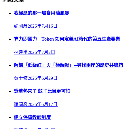
我經歷的那一場食用油風暴
魏國彥
2026年7月16日
算力即國力 Token 如何定義AI時代的第五生產要素
林建甫
2026年7月2日
解構「低級紅」與「極端獨」─尋找兩岸的歷史共鳴箱
黃士修
2026年6月29日
登革熱來了 蚊子比鼠更可怕
魏國彥
2026年6月17日
建立保障教師制度