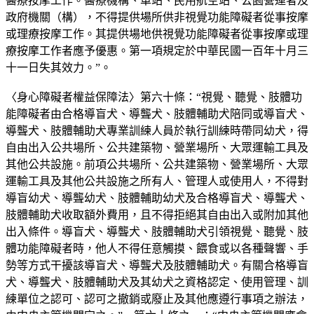
醫療按摩工作。醫療機構、車站、民用航空站、公園營運者及
政府機關（構），不得提供場所供非視覺功能障礙者從事按摩
或理療按摩工作。其提供場地供視覺功能障礙者從事按摩或理
療按摩工作者應予優惠。第一項規定於中華民國一百年十月三
十一日失其效力。”。
〈身心障礙者權益保障法〉第六十條：“視覺、聽覺、肢體功
能障礙者由合格導盲犬、導聾犬、肢體輔助犬陪同或導盲犬、
導聾犬、肢體輔助犬專業訓練人員於執行訓練時帶同幼犬，得
自由出入公共場所、公共建築物、營業場所、大眾運輸工具及
其他公共設施。前項公共場所、公共建築物、營業場所、大眾
運輸工具及其他公共設施之所有人、管理人或使用人，不得對
導盲幼犬、導聾幼犬、肢體輔助幼犬及合格導盲犬、導聾犬、
肢體輔助犬收取額外費用，且不得拒絕其自由出入或附加其他
出入條件。導盲犬、導聾犬、肢體輔助犬引領視覺、聽覺、肢
體功能障礙者時，他人不得任意觸摸、餵食或以各種聲響、手
勢等方式干擾該導盲犬、導聾犬及肢體輔助犬。有關合格導盲
犬、導聾犬、肢體輔助犬及其幼犬之資格認定、使用管理、訓
練單位之認可、認可之撤銷或廢止及其他應遵行事項之辦法，