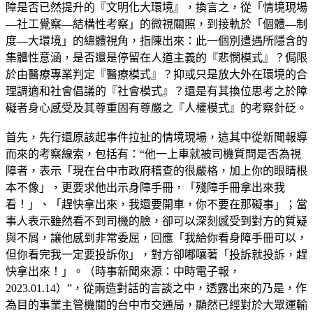
障是否已然提升的『文明化大環境』，換言之，從「情境現場
—社工覺察—結構性考察」的微視關照，到接軌於「個體—制
度—大環境」的總體視角，指陳出來：此一個別遭遇所隱含的
集體性意涵，是否還是停留在人道主義的『悲憫模式』？侷限
於由醫療專業判定『醫療模式』？抑或只是放大外在環境的合
理調適和社會倡議的『社會模式』？還是有其換位思考之於障
礙者身心感受及其尊重固有尊嚴之『人權模式』的考察針砭。
首先，先行還原該起事件拉扯的情境現場，這其中從新聞報導
而來的考察線索，包括有：“他一上車就被司機質問是否為視
障者，表示「現在台中市政府稽查的很嚴格，加上你的眼睛根
本不像」，更要求他出示身障手冊，「殘障手冊拿出來我
看！」、「趕快拿出來，我還要開車，你不要在那礙事」；當
事人表示雖然看不到司機的臉，卻可以深刻感受到對方的質疑
與不屑，讓他感到非常委屈，回應「我給你看身障手冊可以，
但你看完我一定要投訴你」，對方卻嘟嚷著「投訴就投訴，趕
快拿出來！」。（時事新聞來源：中時電子報，
2023.01.14）”，從兩造對話的言談之中，透露出來的乃是，作
為目的事業主管機關的台中市交通局，顯然已經對於大眾運輸