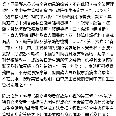
業。但醫護人員以按摩為病患治療者，不在此限。按摩業管理
規則，由中央主管機關會同行政院衛生署定之。”；以及79年
〈殘障福利法〉裡的第八條：“各級政府應按需要，設立、獎
助或補助下列各類私立殘障福利機構：一、視覺、聽語、肢
體、智能障礙教養及醫療、復健機構。二、傷殘重建機構。
三、盲人讀物出版社及盲人圖書館。四、殘障庇護福利工廠或
商店。五、職業訓練及就業輔導機構。……”、第十六條：“省
（市）、縣（市）主管機關對殘障者裝配盲人安全杖、義肢、
支架、助聽器、輪椅、眼鏡等輔助器具及有聲讀物、點字、書
刊等視聽教材，或改善日常生活所需之裝備，應視其家庭經濟
狀況及殘障等級，分別補助。”、第十九條：“非本法所稱視覺
殘障者，不得從事按摩業。但醫護人員以按摩為病患治療者，
不在此限。按摩業管理規則，由中央主管機關會同中央衛生主
管機關定之。”。
除此之外，86年〈身心障礙者保護法〉裡的第三條：“本法所
稱身心障礙者，係指個人因生理或心理因素致其參與社會及從
事生產活動功能受到限制或無法發揮，經鑑定符合中央衛生主
管機關所定等級之下列障礙並領有身心障礙手冊者為範圍：