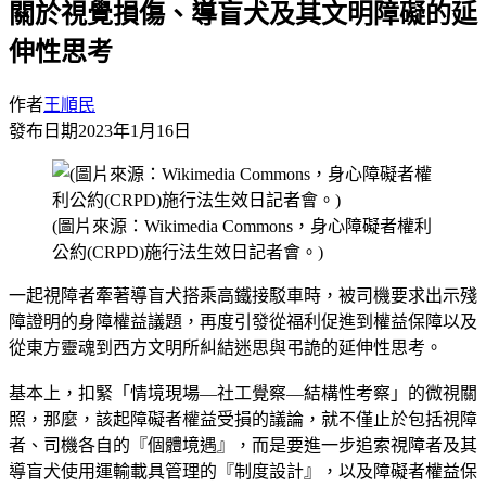
關於視覺損傷、導盲犬及其文明障礙的延
伸性思考
作者
王順民
發布日期
2023年1月16日
(圖片來源：Wikimedia Commons，身心障礙者權利
公約(CRPD)施行法生效日記者會。)
一起視障者牽著導盲犬搭乘高鐵接駁車時，被司機要求出示殘
障證明的身障權益議題，再度引發從福利促進到權益保障以及
從東方靈魂到西方文明所糾結迷思與弔詭的延伸性思考。
基本上，扣緊「情境現場—社工覺察—結構性考察」的微視關
照，那麼，該起障礙者權益受損的議論，就不僅止於包括視障
者、司機各自的『個體境遇』，而是要進一步追索視障者及其
導盲犬使用運輸載具管理的『制度設計』，以及障礙者權益保