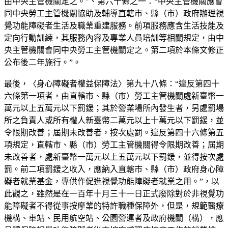
由中央主管機關定之。”、第六十條之一：“中央主管機關應會
同中央勞工主管機關協助及輔導直轄市、縣（市）政府辦理視
覺功能障礙者生活及職業重建服務。前項服務應含生活技能及
定向行動訓練，其服務內容及專業人員培訓等相關規定，由中
央主管機關會同中央勞工主管機關定之。第二項於本條文修正
公布後二年施行。”。
最後，〈身心障礙者權益保障法〉第九十八條：“違反第四十
六條第一項者，由直轄市、縣（市）勞工主管機關處新臺幣一
萬元以上五萬元以下罰鍰；其於營業場所內發生者，另處罰場
所之負責人或所有權人新臺幣二萬元以上十萬元以下罰鍰，並
令限期改善；屆期未改善者，按次處罰。違反第四十六條第五
項規定，直轄市、縣（市）勞工主管機關得令限期改善；屆期
未改善者，處新臺幣一萬元以上五萬元以下罰鍰，並得按次處
罰。前二項罰鍰之收入，應納入直轄市、縣（市）政府身心障
礙者就業基金，專供作促進視覺功能障礙者就業之用。”，以
此觀之，雖然是在一百年十月三十一日正式廢除對於非視覺功
能障礙者不得從事按摩業的特許職種保障外，但是，規範醫療
機構、車站、民用航空站、公園營運者及政府機關（構），應