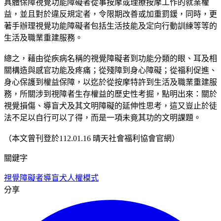
具體保障視覺功能障礙者從事按摩或理療按摩工作的就業權
益，並且對於違反規定者，令限期改善或加重罰鍰，同時，更
著手辦理視覺功能障礙者包括生活技能及定向行動訓練等等的
生活及職業重建服務。
總之，藉由從疾病名稱的視覺障礙者到功能分類的眼、耳及相
關構造與感官功能及疼痛；從殘障到身心障礙；從福利促進、
身心保護到權益保障，以迄於從按摩特許到生活及職業重建服
務，所關涉到視障者生存權益的歷史性考掘，點明出來：關於
視覺損傷、導盲犬及其文明障礙的延伸性思考，這又豈止於徒
法不足以自行可以了得，而是一項未竟其功的文明課題。
（本文曾刊登於112.01.16 晴天社會福利協會官網）
關鍵字
視覺障礙者
導盲犬
人權模式
分享