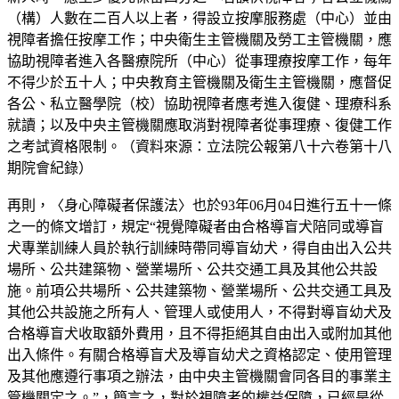
（構）人數在二百人以上者，得設立按摩服務處（中心）並由
視障者擔任按摩工作；中央衛生主管機關及勞工主管機關，應
協助視障者進入各醫療院所（中心）從事理療按摩工作，每年
不得少於五十人；中央教育主管機關及衛生主管機關，應督促
各公、私立醫學院（校）協助視障者應考進入復健、理療科系
就讀；以及中央主管機關應取消對視障者從事理療、復健工作
之考試資格限制。（資料來源：立法院公報第八十六卷第十八
期院會紀錄）
再則，〈身心障礙者保護法〉也於93年06月04日進行五十一條
之一的條文增訂，規定“視覺障礙者由合格導盲犬陪同或導盲
犬專業訓練人員於執行訓練時帶同導盲幼犬，得自由出入公共
場所、公共建築物、營業場所、公共交通工具及其他公共設
施。前項公共場所、公共建築物、營業場所、公共交通工具及
其他公共設施之所有人、管理人或使用人，不得對導盲幼犬及
合格導盲犬收取額外費用，且不得拒絕其自由出入或附加其他
出入條件。有關合格導盲犬及導盲幼犬之資格認定、使用管理
及其他應遵行事項之辦法，由中央主管機關會同各目的事業主
管機關定之。”，簡言之，對於視障者的權益保障，已經是從