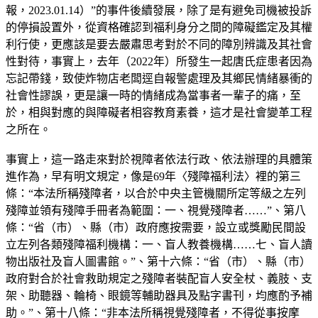
報，2023.01.14）”的事件後續發展，除了是有避免司機被投訴
的停損設置外，從資格確認到福利身分之間的障礙鑑定及其權
利行使，更應該是要去嚴肅思考對於不同的障別辨識及其社會
性對待，事實上，去年（2022年）所發生一起唐氏症患者因為
忘記帶錢，致使炸物店老闆逕自報警處理及其鄉民情緒暴衝的
社會性謬誤，更是讓一時的情緒成為當事者一輩子的痛，至
於，相與對應的與障礙者相容教育素養，這才是社會變革工程
之所在。
事實上，這一路走來對於視障者依法行政、依法辦理的具體策
進作為，早有明文規定，像是69年〈殘障福利法〉裡的第三
條：“本法所稱殘障者，以合於中央主管機關所定等級之左列
殘障並領有殘障手冊者為範圍：一、視覺殘障者……”、第八
條：“省（市）、縣（市）政府應按需要，設立或獎勵民間設
立左列各類殘障福利機構：一、盲人教養機構……七、盲人讀
物出版社及盲人圖書館。”、第十六條：“省（市）、縣（市）
政府對合於社會救助規定之殘障者裝配盲人安全杖、義肢、支
架、助聽器、輪椅、眼鏡等輔助器具及點字書刊，均應酌予補
助。”、第十八條：“非本法所稱視覺殘障者，不得從事按摩