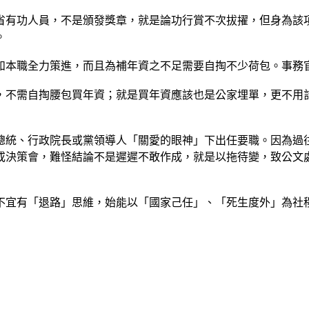
省有功人員，不是頒發獎章，就是論功行賞不次拔擢，但身為該
。
如本職全力策進，而且為補年資之不足需要自掏不少荷包。事務
，不需自掏腰包買年資；就是買年資應該也是公家埋單，更不用
總統、行政院長或黨領導人「關愛的眼神」下出任要職。因為過
或決策會，難怪結論不是遲遲不敢作成，就是以拖待變，致公文
不宜有「退路」思維，始能以「國家己任」、「死生度外」為社