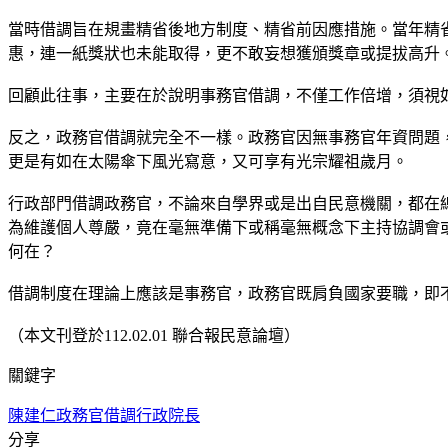
當時借調旨在規畫精省後地方制度、精省前因應措施。當年精
惠，連一紙獎狀也未能取得，更不敢妄想獲頒獎章或提拔高升
回顧此往事，主要在於說明事務官借調，不僅工作倍增，須視
反之，政務官借調就完全不一樣。政務官因無事務官年資問題
更是有如在太陽傘下風光寫意，又可享有光宗耀祖歲月。
行政部門借調政務官，不論來自學界或是出自民意機關，都在
為維護個人尊嚴，竟在毫無準備下或稱毫無概念下主持協調會
何在？
借調制度在理論上應該是事務官，政務官既肩負國家要職，即
（本文刊登於112.02.01 聯合報民意論壇）
關鍵字
陳建仁
政務官借調
行政院長
分享