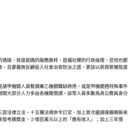
的情操，就是起碼的服務桑梓，造福社稷的行政倫理，恐怕也都
案，且要義無反顧投入社會治安防治之道，更該以夙夜匪懈態度
見諸甲機關人員暫調兼乙機關職缺跨用，或是甲機關遇特殊事件
期間大部分人力多由各機關借調。該等人員多數為具公務員身分
三部法律立法，十五種法規命令訂定，加上首次邀請達賴喇嘛來
核發考績獎金，少領百萬元以上的「應有收入」；加上三年借