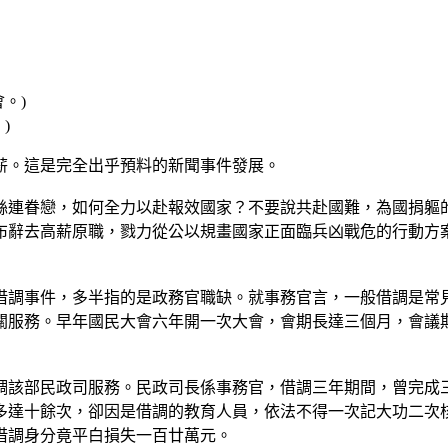
)
薪。這是完全出乎預料的新聞事件發展。
絲連眷戀，如何全力以赴報效國家？不要說共赴國難，為國捐軀
布辭去高薪原職，戮力從公以規畫國家正面臨兵凶戰危的行動方
借調事件，多半指的是政務官職缺。就事務官言，一般借調是常
關服務。早年國民大會六年開一次大會，會期長達三個月，會議
調該部民政司服務。民政司長係事務官，借調三年期間，曾完成
多達十餘次，卻因是借調的教育人員，依法不得一次記大功二次
借調身分竟平白損失一百廿萬元。