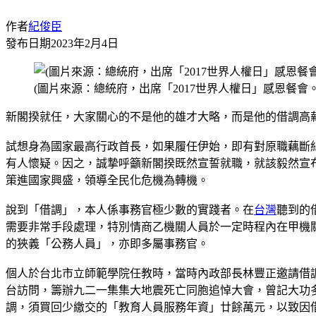
作者
紀俊臣
發布日期
2023年2月4日
(圖片來源：總統府，出席「2017世界人權日」感恩餐會。
新閣揆就任，大家關心的不是他的雄才大略，而是他的借調高
試想身為國家最高行政首長，如果履任伊始，即有對原職藕斷
有人懷疑。因之，誠摯呼籲新閣揆既然宣誓就職，就該毅然宣
策進國家興盛，領導全民化危機為轉機。
說到「借調」，本人係事務官極少數的實踐者。在
台灣
聽到的
需要非常手段處理，特別情商乙機關人員於一定時程內在甲機
的狹義「公務人員」，亦即多屬事務官。
個人於台北市立師範學院任教時，當時內政部長林豐正邀請借
台訪問，籌辦九二一集集大地震死亡同胞追悼大會，曾記大功
調，須買回少繳交的「教育人員服務年資」廿餘萬元，以致因