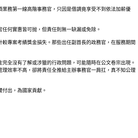
項業務第一線高階事務官，只因是借調竟享受不到依法加薪優
官任何實惠皆可抛，但責任則無一缺漏或免除。
計較專案考績獎金損失。那些出任副首長的政務官，在服務期間
往完全沒有了解或涉獵的行政問題，可能隨時在公文卷宗出現。
處理效率不高，卻將責任全推給主辦事務官一肩扛，真不知公理
稷付出，為國家貢獻。