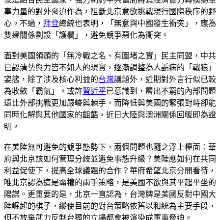
事力量的對外脅迫作為，阻斷北京意欲挑戰現行國際秩序的野
心。不過，
拜登
總統也表明，「無意與中國發生衝突」，應為
雙邊關係劃設「護欄」，避免競爭惡化為衝突。
面對美國領頭的「無冷戰之名、有圍堵之實」民主同盟，中共
已認清勢與力皆不如人的現實，逐漸調整為人詬病的「戰狼」
姿態，除了涉及核心利益的
台灣
議題外，近期對外言行似已較
為收斂「霸氣」。或許
習近平
已意識到，層出不窮的內部問題
遠比外部挑戰更加嚴峻與棘手，而降低與美國的緊張對峙卻能
同時化解與其他國家的齟齬，近日大陸與澳洲關係回暖即為證
明。
在美陸無可避免的競爭態勢下，兩個問題也隨之浮上檯面：華
府與北京該如何管理分歧並避免事態升級？美陸應如何在共同
利益促使下，提高全球議題的合作？華府希望北京分開看待，
唯北京認為這是霸權的兩手策略，是美國不欲與其平起平坐的
陽謀。更重要的是，北京一直認為，台灣牌是美國反對中國大
陸崛起的棋子，縱使目前的對台策略依舊以和統為主要手段，
但不放棄武力反制台獨的立場都會被渲染成軍事脅迫。