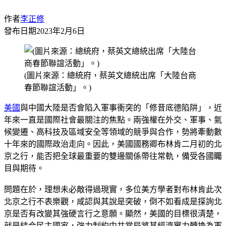
作者
李正修
發布日期
2023年2月6日
(圖片來源：總統府，蔡英文總統出席「大陸台商
春節聯誼活動」。)
美國
與中國大陸是否會陷入軍事衝突的「修昔底德陷阱」，近
年來一直是國際社會最關注的焦點。兩強權在外交、軍事、氣
候變遷、高科技及區域安全等領域的競爭與合作，勢將牽動數
十年來的國際政治走向。因此，美國國務卿布林肯二月初的北
京之行，能否把全球最重要的雙邊關係帶往常軌，備受各國矚
目與期待。
問題在於，理想未必敵得過現實，多位美方學者對布林肯此次
北京之行不表樂觀，咸認與其說是突破，倒不如看成是探詢北
京是否有改變其強硬言行之意願。顯然，美國的目標很清楚，
就是結合民主國家，強力制約中共當局將其經濟實力轉換為軍