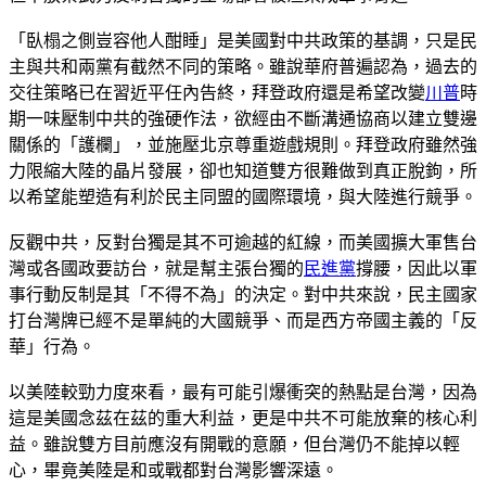
「臥榻之側豈容他人酣睡」是美國對中共政策的基調，只是民
主與共和兩黨有截然不同的策略。雖說華府普遍認為，過去的
交往策略已在習近平任內告終，拜登政府還是希望改變
川普
時
期一味壓制中共的強硬作法，欲經由不斷溝通協商以建立雙邊
關係的「護欄」，並施壓北京尊重遊戲規則。拜登政府雖然強
力限縮大陸的晶片發展，卻也知道雙方很難做到真正脫鉤，所
以希望能塑造有利於民主同盟的國際環境，與大陸進行競爭。
反觀中共，反對台獨是其不可逾越的紅線，而美國擴大軍售台
灣或各國政要訪台，就是幫主張台獨的
民進黨
撐腰，因此以軍
事行動反制是其「不得不為」的決定。對中共來說，民主國家
打台灣牌已經不是單純的大國競爭、而是西方帝國主義的「反
華」行為。
以美陸較勁力度來看，最有可能引爆衝突的熱點是台灣，因為
這是美國念茲在茲的重大利益，更是中共不可能放棄的核心利
益。雖說雙方目前應沒有開戰的意願，但台灣仍不能掉以輕
心，畢竟美陸是和或戰都對台灣影響深遠。