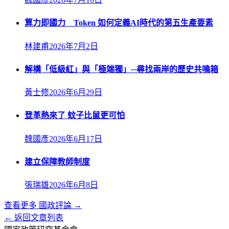
算力即國力 Token 如何定義AI時代的第五生產要素
林建甫
2026年7月2日
解構「低級紅」與「極端獨」─尋找兩岸的歷史共鳴箱
黃士修
2026年6月29日
登革熱來了 蚊子比鼠更可怕
魏國彥
2026年6月17日
建立保障教師制度
張瑞雄
2026年6月8日
查看更多
國政評論
→
← 返回文章列表