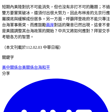
短期內美陸對抗不可能消失，但也沒有非打不可的難題；不過
雙方要實質破冰，還須付出很大努力，因此布林肯的北京行應
屬摸底與緩解成份居多。另一方面，呼籲拜登政府不能只專注
台海軍事衝突、而應鼓勵
兩岸
對話的聲音已然出現，這會不會
是美國調整其台海政策的開始？中共又將如何應對？拜習交手
考驗各方的智慧。
（本文刊載於112.02.03 中華日報）
關鍵字
美中關係
台美關係
台海和平
分享