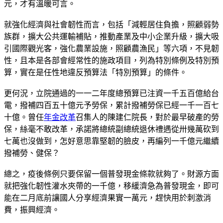
元，才有溫暖可言。
就強化經濟與社會韌性而言，包括「減輕居住負擔，照顧弱勢
族群，擴大公共運輸補貼，推動產業及中小企業升級，擴大吸
引國際觀光客，強化農業設施，照顧農漁民」等六項，不見韌
性，且本是各部會經常性的施政項目，列為特別條例及特別預
算，實在是任性地違反預算法「特別預算」的條件。
更何況，立院通過的一一二年度總預算已注資一千五百億給台
電，撥補四百五十億元予勞保，累計撥補勞保已經一千一百七
十億。曾任
年金改革
召集人的陳建仁院長，對於最早破產的勞
保，絲毫不敢改革，承諾將總統副總統退休禮遇從卅幾萬砍到
七萬也沒做到，怎好意思靠堅韌的臉皮，再編列一千億元繼續
撥補勞、健保？
總之，疫後條例只要保留一個普發現金條款就夠了。財源方面
就把強化韌性灌水夾帶的一千億，移緩濟急為普發現金，即可
能在二月底前讓國人分享經濟果實一萬元，趕快用於刺激消
費，振興經濟。