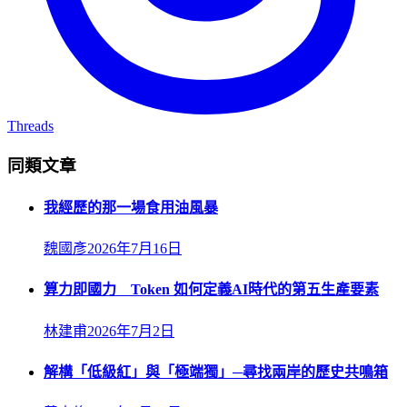
Threads
同類文章
我經歷的那一場食用油風暴
魏國彥
2026年7月16日
算力即國力 Token 如何定義AI時代的第五生產要素
林建甫
2026年7月2日
解構「低級紅」與「極端獨」─尋找兩岸的歷史共鳴箱