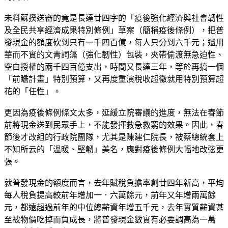
未料蘇揆送審的竟是長達廿四字的「疫後強化經濟與社會韌性
及全民共享經濟成果特別條例」草案（簡稱疫後條例），把普
發現金的額度砍到只有一千四百億，每人只分到六千元；還用
華而不實的文青詞藻（強化韌性）包裝，夾帶偷渡無急迫性、
空白授權的兩千四百億支出，時間又長達三年，等於再搞一個
「前瞻計畫」特別預算，又再度重演稅收超徵就用特別預算超
花的「任性」。
更因為疫後條例條文太多，延緩立院審議的進度，無法在春節
前將現金送到民眾手上，不能發揮救急救窮的效果。因此，春
節後才改組的行政院團隊，尤其是陳建仁院長，被蔡總統套上
不知所云的「溫暖、堅韌」美名，應對疫後條例大幅地改弦更
張。
就普發現金的額度而言，去年賦稅負擔率創廿四年新高，平均
每人稅負提高較前年增加一．六萬餘元，前年又年增兩萬餘
元，都遠超過前年的中位總薪資年增五千元，去年實質薪資甚
至被物價吃掉而負成長，將普發現金數實有必要調高為一萬