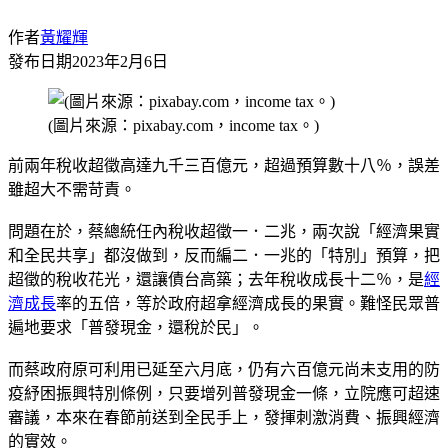
作者
黃耀輝
發布日期
2023年2月6日
(圖片來源：pixabay.com，income tax。)
前兩年稅收超徵高達九千三百億元，超過預算數十八％，誤差
雖超大不需苛責。
問題在於，蔡總統任內稅收超徵一．二兆，兩次說「經濟果實
和全民共享」都沒做到，反而編二．一兆的「特別」預算，把
超徵的稅收花光，還讓債台高築；去年稅收成長十二％，是
經
濟成長
率的五倍，等於政府超拿經濟成長的果實。難怪民眾普
遍地要求「普發現金，還稅於民」。
而蔡政府原可利用已延至六月底，仍有六百億元尚未支用的防
疫紓困振興特別條例，只要增列普發現金一條，立院應可超速
審議，本來在春節前送到全民手上，發揮刺激消費、振興經濟
的實效。