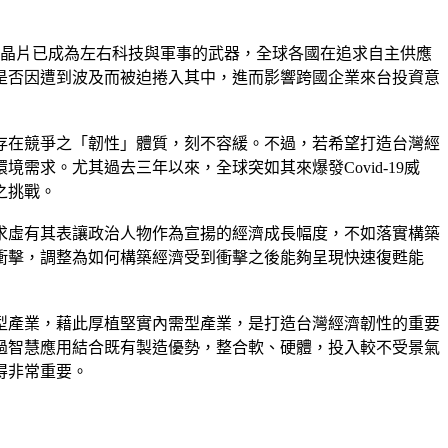
晶片已成為左右科技與軍事的武器，全球各國在追求自主供應
是否因遭到波及而被迫捲入其中，進而影響跨國企業來台投資意
存在競爭之「韌性」體質，刻不容緩。不過，若希望打造台灣經
需求。尤其過去三年以來，全球突如其來爆發Covid-19威
之挑戰。
求虛有其表讓政治人物作為宣揚的經濟成長幅度，不如落實構築
衝擊，調整為如何構築經濟受到衝擊之後能夠呈現快速復甦能
型產業，藉此厚植堅實內需型產業，是打造台灣經濟韌性的重要
過智慧應用結合既有製造優勢，整合軟、硬體，投入較不受景氣
得非常重要。