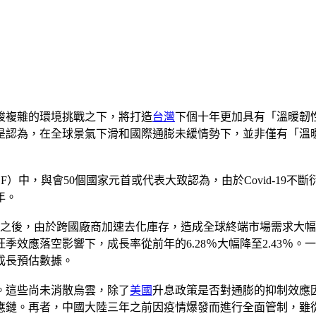
峻複雜的環境挑戰之下，將打造
台灣
下個十年更加具有「溫暖韌
是認為，在全球景氣下滑和國際通膨未緩情勢下，並非僅有「溫
中，與會50個國家元首或代表大致認為，由於Covid-19不
年。
月之後，由於跨國廠商加速去化庫存，造成全球終端市場需求大
效應落空影響下，成長率從前年的6.28％大幅降至2.43％
成長預估數據。
。這些尚未消散烏雲，除了
美國
升息政策是否對通膨的抑制效應
應鏈。再者，中國大陸三年之前因疫情爆發而進行全面管制，雖