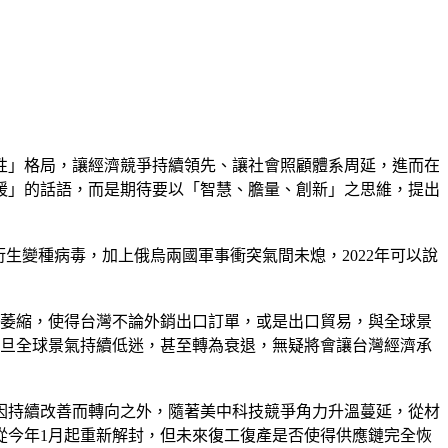
性」格局，讓經濟競爭持續領先、讓社會照顧體系周延，進而在
暖」的話語，而是期待要以「智慧、膽量、創新」之思維，提出
斷衍生變種病毒，加上俄烏兩國軍事衝突氣間未熄，2022年可以說
幅萎縮，使得台灣不論外銷出口訂單，或是出口貿易，與全球景
。一旦全球景氣持續低迷，甚至轉為衰退，無疑將會讓台灣經濟承
因持續改善而轉向之外，隨著美中科技競爭角力升溫蔓延，從材
從今年1月起重新解封，但未來復工復產是否使得供應鏈完全恢