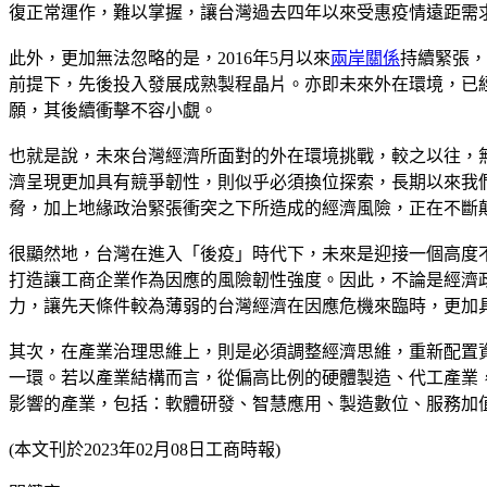
復正常運作，難以掌握，讓台灣過去四年以來受惠疫情遠距需
此外，更加無法忽略的是，2016年5月以來
兩岸關係
持續緊張，
前提下，先後投入發展成熟製程晶片。亦即未來外在環境，已
願，其後續衝擊不容小覷。
也就是說，未來台灣經濟所面對的外在環境挑戰，較之以往，
濟呈現更加具有競爭韌性，則似乎必須換位探索，長期以來我
脅，加上地緣政治緊張衝突之下所造成的經濟風險，正在不斷
很顯然地，台灣在進入「後疫」時代下，未來是迎接一個高度
打造讓工商企業作為因應的風險韌性強度。因此，不論是經濟
力，讓先天條件較為薄弱的台灣經濟在因應危機來臨時，更加
其次，在產業治理思維上，則是必須調整經濟思維，重新配置
一環。若以產業結構而言，從偏高比例的硬體製造、代工產業
影響的產業，包括：軟體研發、智慧應用、製造數位、服務加
(本文刊於2023年02月08日工商時報)