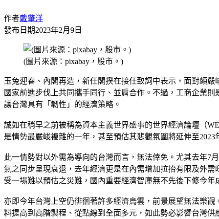
作者
戴肇洋
發布日期
2023年2月9日
(圖片來源：pixabay，股市。)
玉兔迎春、內閣再造，新任閣揆在接任致詞中表示，面對頗嚴
國家前進步伐上共同攜手同行、並肩合作。不過，工商企業則
讓台灣具有「韌性」的經濟策略。
誠如在稍早之前被稱為資本主義世界盛事的世界經濟論壇（WEF）
是情勢最嚴峻複雜的一年，甚至預估其悲觀氛圍將延伸至2023
此一情勢對以外需為導向的台灣而言，無法倖免。尤其去年7
氣之同步呈現衰退，去年經濟更是在內需增加拉抬有限及外需旺季
受一場難以預估之災難，國內重要經濟智庫無不先後下修今年
亦即今年台灣上空仍徘徊著許多經濟烏雲，前景展望無法樂觀
料提高到高階製程、從點線到全面多元，如此勢必影響台灣供