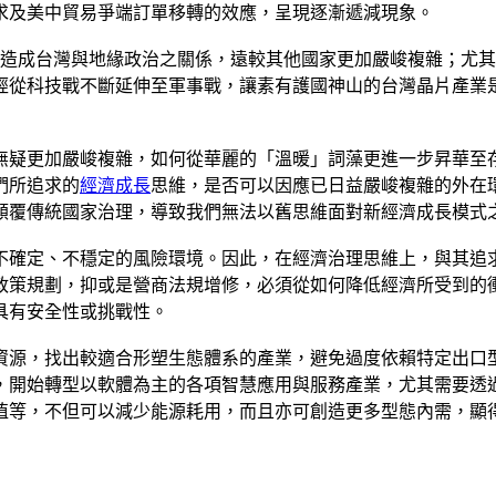
求及美中貿易爭端訂單移轉的效應，呈現逐漸遞減現象。
造成台灣與地緣政治之關係，遠較其他國家更加嚴峻複雜；尤其
經從科技戰不斷延伸至軍事戰，讓素有護國神山的台灣晶片產業
無疑更加嚴峻複雜，如何從華麗的「溫暖」詞藻更進一步昇華至
們所追求的
經濟成長
思維，是否可以因應已日益嚴峻複雜的外在環境
顛覆傳統國家治理，導致我們無法以舊思維面對新經濟成長模式
不確定、不穩定的風險環境。因此，在經濟治理思維上，與其追
政策規劃，抑或是營商法規增修，必須從如何降低經濟所受到的
具有安全性或挑戰性。
資源，找出較適合形塑生態體系的產業，避免過度依賴特定出口
，開始轉型以軟體為主的各項智慧應用與服務產業，尤其需要透
值等，不但可以減少能源耗用，而且亦可創造更多型態內需，顯