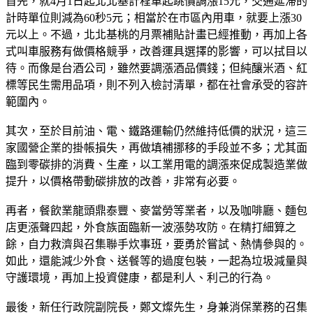
首先，就4月1日起北北基計程車起跳價調漲15元，交通延滯的
計時單位則減為60秒5元；相當於在市區內用車，就要上漲30
元以上。不過，北北基桃的月票補貼計畫已經推動，再加上各
式叫車服務有做價格競爭，改善運具選擇的影響，可以拭目以
待。而像是台酒公司，雖然要調漲酒品價錢；但純釀米酒、紅
標等民生需用品項，則不列入檢討清單，都在社會承受的容許
範圍內。
其次，至於目前油、電、鐵路運輸仍然維持低價的狀況，這三
家國營企業的掛帳損失，再做填補挪移的手段並不多；尤其面
臨到零碳排的消費、生產，以工業用電的調漲來促成製造業做
提升，以價格帶動碳排放的改善，非常有必要。
再者，餐飲業龍頭鼎泰豐、麥當勞等業者，以及咖啡廳、麵包
店更漲聲四起，外食族面臨新一波漲勢攻防。在精打細算之
餘，自力救濟與召集聯手炊事班，要勇於嘗試、熱情參與的。
如此，還能減少外食、送餐等的過度包裝，一起為垃圾減量與
守護環境，再加上投資健康，都是利人、利己的行為。
最後，新任行政院副院長，鄭文燦先生，身兼消保業務的召集