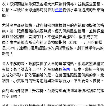
次，從源頭控制能源及各項大宗原物料價格，並將嚴查囤積、
哄抬，以緩和全球通膨可能會對
台灣
物價水準所造成的外來衝
擊。
尤其民生商品價格，政府將密切掌握雞蛋的產銷和預擬調節措
施，如：確保種雞的來源無虞、優先供應民生使用，並協調產
地以加強調度。言猶在耳，不僅蛋價再漲5%，似乎成了定
局；由主計總處所公布的消費物價指數（CPI），元月份即增
長3.04%；連續18個月超過2%的通膨警戒線，創下近半年來的
新高！
令人不解的是，政府提供了大量的農業補貼，卻始終無法穩定
蛋價；甚至讓去年上半年的蛋價高過
美國
、日本。將近一年過
去成效不彰，卻依舊無解的是，在養蛋雞跟雞蛋供應的南、北
調度。小英政府的管考追蹤與計畫執行力，不免要令人擔憂。
面對國內外物價上升趨勢，台灣有望再找到延緩價格調漲的操
作空間嗎？