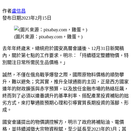
作者
盧信昌
發布日期
2023年2月15日
(圖片來源：pixabay.com，雞蛋。)
去年年終歲末，總統府於國安高層會議後、12月31日新聞稿
內，關於第七點的工作要求，明示：「持續穩定整體物價，特
別關注日常所需民生品價格。」
誠然，不僅在俄烏戰爭爆發之際，國際原物料價格的順勢攀
升，難以避免；究其實，推升全球通膨的主因，正是西方國家
連年的財政擴張與赤字預算，以及放任金融市場的熱絡狂飆，
終而到了必須以連番調升的基準利率、搭配產業投資補貼的拙
劣方式，來打擊通膨預期心理和引導實質長期投資的落腳、形
成。
國安會議提出的物價調控解方，明示了政府將補貼油、電價
格，並持續減徵大宗物資稅賦，至少延長至2023年的3月；其