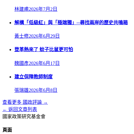
林建甫
2026年7月2日
解構「低級紅」與「極端獨」─尋找兩岸的歷史共鳴箱
黃士修
2026年6月29日
登革熱來了 蚊子比鼠更可怕
魏國彥
2026年6月17日
建立保障教師制度
張瑞雄
2026年6月8日
查看更多
國政評論
→
← 返回文章列表
國家政策研究基金會
頁面