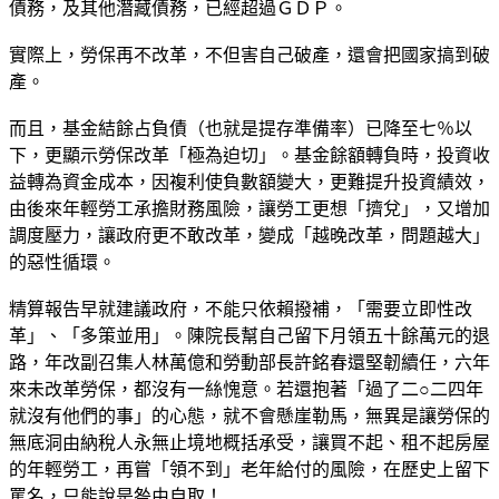
債務，及其他潛藏債務，已經超過ＧＤＰ。
實際上，勞保再不改革，不但害自己破產，還會把國家搞到破
產。
而且，基金結餘占負債（也就是提存準備率）已降至七％以
下，更顯示勞保改革「極為迫切」。基金餘額轉負時，投資收
益轉為資金成本，因複利使負數額變大，更難提升投資績效，
由後來年輕勞工承擔財務風險，讓勞工更想「擠兌」，又增加
調度壓力，讓政府更不敢改革，變成「越晚改革，問題越大」
的惡性循環。
精算報告早就建議政府，不能只依賴撥補，「需要立即性改
革」、「多策並用」。陳院長幫自己留下月領五十餘萬元的退
路，年改副召集人林萬億和勞動部長許銘春還堅韌續任，六年
來未改革勞保，都沒有一絲愧意。若還抱著「過了二○二四年
就沒有他們的事」的心態，就不會懸崖勒馬，無異是讓勞保的
無底洞由納稅人永無止境地概括承受，讓買不起、租不起房屋
的年輕勞工，再嘗「領不到」老年給付的風險，在歷史上留下
罵名，只能說是咎由自取！