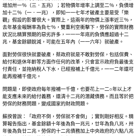
增加卅一％（三．五兆）；若物價年增率上調至二％，負債增
加十二％（一．一兆），即知一一七年才破產主要是受「樂
觀」假設的影響很大。實際上，這兩年的物價上漲率近三％，
去年基金報酬率為負七％，雙重利空衝擊下，勞保的實際財務
狀況比精算預期的惡劣許多，一一一年底的負債應超過十二
兆，基金餘額銳減，可能在五年內（一一六年）就破產。
面對勞保很快就要破產，蔡政府就是不敢對勞保，包括保費、
給付和退休年齡等方面作任何的改革，只會宣示政府負最後支
付責任，並拖納稅人下水，已經撥補上千億元，一一二年還可
能再撥補千億元。
問題是，即使政府每年撥補一千億，也要花上一二○年以上才
能支應未來的給付義務，還清十二兆的潛藏債務。而且等於把
勞保的財務問題，變成國家的財政問題。
蘇揆曾說：「政府不倒，勞保就不會倒」；實則剛好相反。精
算報告指出，基金餘額十年後為負一兆元，廿年為負八兆，卅
年後為負廿二兆。勞保的十二兆債務加上中央政府的六點八兆