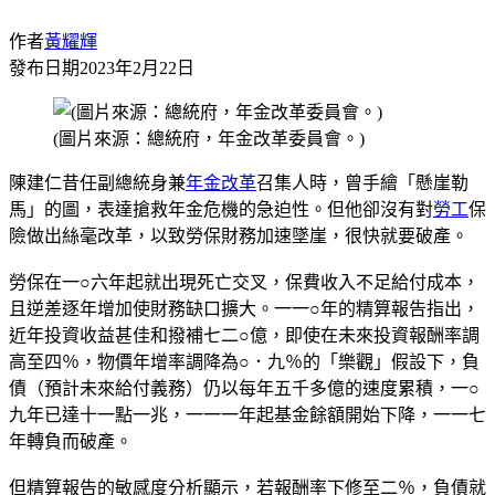
作者
黃耀輝
發布日期
2023年2月22日
(圖片來源：總統府，年金改革委員會。)
陳建仁昔任副總統身兼
年金改革
召集人時，曾手繪「懸崖勒
馬」的圖，表達搶救年金危機的急迫性。但他卻沒有對
勞工
保
險做出絲毫改革，以致勞保財務加速墜崖，很快就要破產。
勞保在一○六年起就出現死亡交叉，保費收入不足給付成本，
且逆差逐年增加使財務缺口擴大。一一○年的精算報告指出，
近年投資收益甚佳和撥補七二○億，即使在未來投資報酬率調
高至四％，物價年增率調降為○．九％的「樂觀」假設下，負
債（預計未來給付義務）仍以每年五千多億的速度累積，一○
九年已達十一點一兆，一一一年起基金餘額開始下降，一一七
年轉負而破產。
但精算報告的敏感度分析顯示，若報酬率下修至二％，負債就