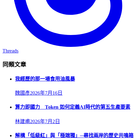
Threads
同類文章
我經歷的那一場食用油風暴
魏國彥
2026年7月16日
算力即國力 Token 如何定義AI時代的第五生產要素
林建甫
2026年7月2日
解構「低級紅」與「極端獨」─尋找兩岸的歷史共鳴箱