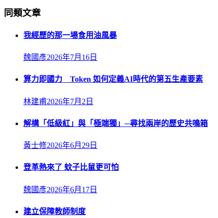
同類文章
我經歷的那一場食用油風暴
魏國彥
2026年7月16日
算力即國力 Token 如何定義AI時代的第五生產要素
林建甫
2026年7月2日
解構「低級紅」與「極端獨」─尋找兩岸的歷史共鳴箱
黃士修
2026年6月29日
登革熱來了 蚊子比鼠更可怕
魏國彥
2026年6月17日
建立保障教師制度