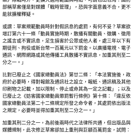
部稱草案僅是對媒體「戰時管理」，恐與字面意義不合，更不
能就擴權釋疑。
或謂：草案規範動員時針對假訊息的處罰，有何不妥？草案欲
增訂第六十一條「動員實施時期，散播有關動員、徵購、徵用
之謠言或不實訊息，足生損害於公眾或他人者，處三年以下有
期徒刑、拘役或新台幣一百萬元以下罰金。以廣播電視、電子
通訊、網際網路或其他傳播工具散播不實訊息，加重其刑至二
分之一。」
比對已廢止之《國家總動員法》第廿二條：「本法實施後，政
府於必要時，得對報館及通訊社之設立，報紙、通訊稿及其他
印刷物之記載，加以限制、停止或命其為一定之記載」；以及
已廢止之《妨害國家總動員懲罰暫行條例》第十條：「違反依
國家總動員法第二十二條規定所發之命令者，其處罰依出版法
之規定，必要時並得加重其刑至二分之一。」
加重其刑二分之一，為前後兩時代之法律所共通，但出版品與
媒體規制，此次修正草案卻加上重刑與巨額百萬罰金，試問：