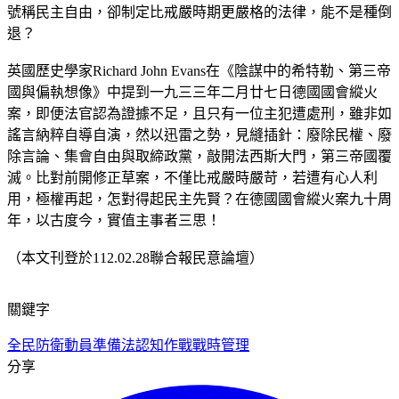
號稱民主自由，卻制定比戒嚴時期更嚴格的法律，能不是種倒
退？
英國歷史學家Richard John Evans在《陰謀中的希特勒、第三帝
國與偏執想像》中提到一九三三年二月廿七日德國國會縱火
案，即便法官認為證據不足，且只有一位主犯遭處刑，雖非如
謠言納粹自導自演，然以迅雷之勢，見縫插針：廢除民權、廢
除言論、集會自由與取締政黨，敲開法西斯大門，第三帝國覆
滅。比對前開修正草案，不僅比戒嚴時嚴苛，若遭有心人利
用，極權再起，怎對得起民主先賢？在德國國會縱火案九十周
年，以古度今，實值主事者三思！
（本文刊登於112.02.28聯合報民意論壇）
關鍵字
全民防衛動員準備法
認知作戰
戰時管理
分享