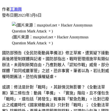
作者
王瀚興
發布日期
2023年3月6日
(圖片來源：maxpixel.net，Hacker Anonymous
Question Mark Attack 。)
國防部預告《全民防衛動員準備法》修正草案，遭質疑下達動
員後將管制媒體與記者。國防部指出，戰時管理措施早有類似
辦法，未箝制新聞自由，乃應對敵人「認知作戰」威脅，部分
媒體「如同戒嚴軍管」之述，恐非事實。筆者以為，若比對威
權時期舊法，恐怕有擴權疑慮。
或謂：修法是針對「戰時」，其餘情況無影響？《全動法草
案》第二條包含：動員「準備」、「實施」階段，且不僅包含
「戰時」，還包括「將發生」戰事與「緊急危難」。比對已廢
止之戒嚴時代《國家總動員法》只針對「戰時」；《全動法草
案》除戰時外，更擴大適用範圍與時點，可謂包山包海！國防