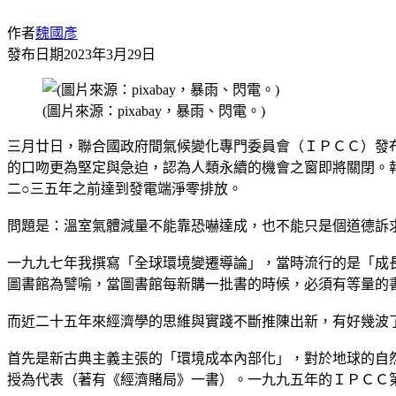
作者
魏國彥
發布日期
2023年3月29日
(圖片來源：pixabay，暴雨、閃電。)
三月廿日，聯合國政府間氣候變化專門委員會（ＩＰＣＣ）發布了第六次評估綜
的口吻更為堅定與急迫，認為人類永續的機會之窗即將關閉。
二○三五年之前達到發電端淨零排放。
問題是：溫室氣體減量不能靠恐嚇達成，也不能只是個道德訴
一九九七年我撰寫「全球環境變遷導論」，當時流行的是「成長極限」概
圖書館為譬喻，當圖書館每新購一批書的時候，必須有等量的
而近二十五年來經濟學的思維與實踐不斷推陳出新，有好幾波
首先是新古典主義主張的「環境成本內部化」，對於地球的自然
授為代表（著有《經濟賭局》一書）。一九九五年的ＩＰＣＣ