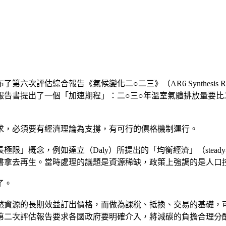
合報告《氣候變化二○二三》（AR6 Synthesis Report: 
報告書提出了一個「加速期程」：二○三○年溫室氣體排放量要比
求，必須要有經濟理論為支撐，有可行的價格機制運行。
念，例如達立（Daly）所提出的「均衡經濟」（steady-st
書拿去再生。當時處理的議題是資源稀缺，政策上強調的是人口
了。
資源的長期效益訂出價格，而做為課稅、抵換、交易的基礎，可以諾
第二次評估報告要求各國政府要明確介入，將減碳的負擔合理分