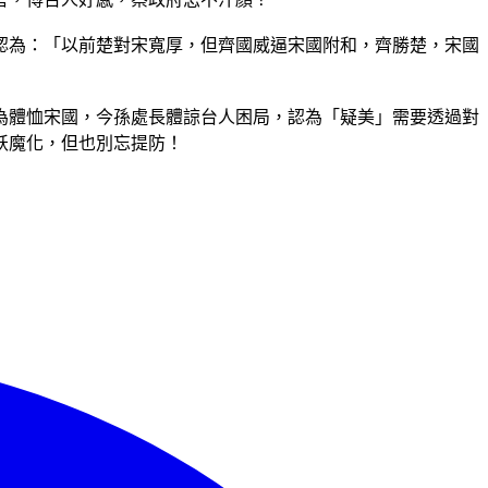
認為：「以前楚對宋寬厚，但齊國威逼宋國附和，齊勝楚，宋國
為體恤宋國，今孫處長體諒台人困局，認為「疑美」需要透過對
妖魔化，但也別忘提防！