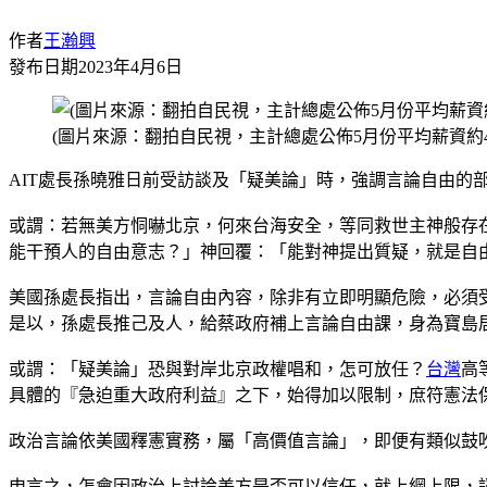
作者
王瀚興
發布日期
2023年4月6日
(圖片來源：翻拍自民視，主計總處公佈5月份平均薪資約
AIT處長孫曉雅日前受訪談及「疑美論」時，強調言論自由
或謂：若無美方恫嚇北京，何來台海安全，等同救世主神般存
能干預人的自由意志？」神回覆：「能對神提出質疑，就是自
美國孫處長指出，言論自由內容，除非有立即明顯危險，必須
是以，孫處長推己及人，給蔡政府補上言論自由課，身為寶島
或謂：「疑美論」恐與對岸北京政權唱和，怎可放任？
台灣
高
具體的『急迫重大政府利益』之下，始得加以限制，庶符憲法
政治言論依美國釋憲實務，屬「高價值言論」，即便有類似鼓
申言之，怎會因政治上討論美方是否可以信任，就上綱上限，