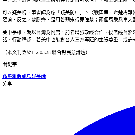
可以疑美嗎？筆者認為應「疑美防中」。《戰國策．齊楚構難
窘迫，反之，楚勝齊，是用若弱宋得罪強楚；兩個萬乘兵車大
美中爭雄，競以台灣為附庸，前者增強政經合作，後者繞台緊
話、行動釋疑，若美中也能對台人三方等距的主張尊重，或許
（本文刊登於112.03.28 聯合報民意論壇）
關鍵字
孫曉雅
假訊息
疑美論
分享