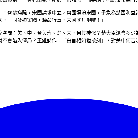
》：齊楚嫌隙，宋國請求中立，齊國逼迫宋國，子象為楚國利益
國，一同脅迫宋國，聽命行事，宋國就危險啦！」
縮空間；美、中、台與齊、楚、宋，何其神似？楚大臣還會多少
就不會陷入僵局？王維詩作：「白首相知猶按劍」，對美中何苦