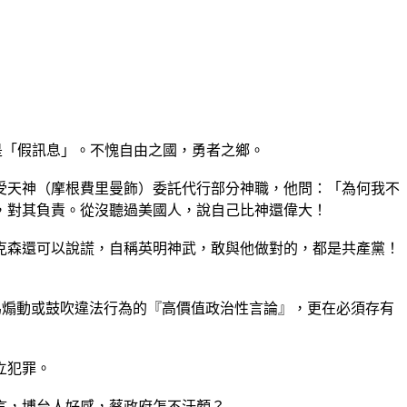
是「假訊息」。不愧自由之國，勇者之鄉。
受天神（摩根費里曼飾）委託代行部分神職，他問：「為何我不
，對其負責。從沒聽過美國人，說自己比神還偉大！
克森還可以說謊，自稱英明神武，敢與他做對的，都是共產黨！
為煽動或鼓吹違法行為的『高價值政治性言論』，更在必須存有
立犯罪。
言，博台人好感，蔡政府怎不汗顏？