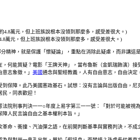
4.8萬元，但上班族說根本沒領到那麼多，感受差很大。)
的部分精神，就是保護「懷疑論」，重點在消除此疑慮，而非講這
在，何能質疑？電影「王牌天神」，當布魯斯（金凱瑞飾演）接
由意志象徵。」
美國
通念與聖經教義，人有自由意志，自由決定
受到保障。此乃美國憲政基石。試想：沒有言論與出版自由，尼
居民，同表歡迎！
等法院刑事判決一一○年度上易字第三一一號：「對於可能被視
保障人民言論自由之基本權利本旨。」
吹革命、衝撞、汽油彈之語，在前開判斷基準與實務判決，不成
認為與對岸一鼻孔出氣，屬於「假訊息」而禁絕？孫處長仗義直