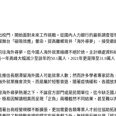
出校門，開始面對未來工作挑戰。從國內人力銀行的最新調查發
展舞台「磁吸效應」暈染，提高離鄉背井「海外尋夢」、接受磨
往海外尋夢，迄今國人海外就業絡繹不絕於途。主計總處資料統計顯
年高峰大幅減少至該年的50.1萬人，2021年更是降至31.9
此推估長期滯留海外國人可能就業人數；然而許多學者專家認為
映海外就業機會流失，而是屬於短暫衰退，隨著疫情緩和，各國放
掀海外尋夢熱潮之下，不論官方部門或是民間單位，迄今缺乏國
，極易因解讀相異而呈現「正負」兩種截然不同結果，甚至難以
隨著台商經營規模不斷擴張，更加需要各類專業人才前往協助拓
意義除了對勞動市場的穩定有所貢獻之外，無疑是反映台灣「經