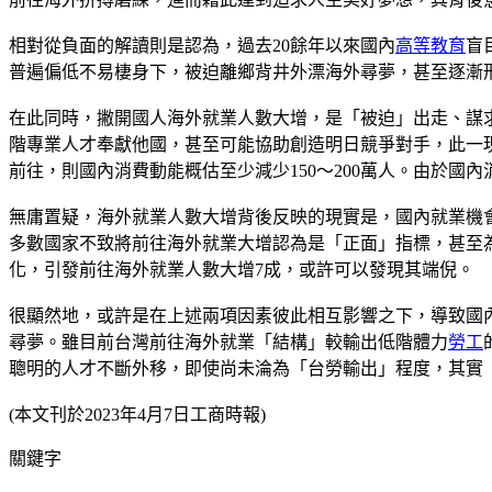
相對從負面的解讀則是認為，過去20餘年以來國內
高等教育
盲
普遍偏低不易棲身下，被迫離鄉背井外漂海外尋夢，甚至逐漸
在此同時，撇開國人海外就業人數大增，是「被迫」出走、謀
階專業人才奉獻他國，甚至可能協助創造明日競爭對手，此一現
前往，則國內消費動能概估至少減少150～200萬人。由於國
無庸置疑，海外就業人數大增背後反映的現實是，國內就業機
多數國家不致將前往海外就業大增認為是「正面」指標，甚至為
化，引發前往海外就業人數大增7成，或許可以發現其端倪。
很顯然地，或許是在上述兩項因素彼此相互影響之下，導致國
尋夢。雖目前台灣前往海外就業「結構」較輸出低階體力
勞工
聰明的人才不斷外移，即使尚未淪為「台勞輸出」程度，其實
(本文刊於2023年4月7日工商時報)
關鍵字