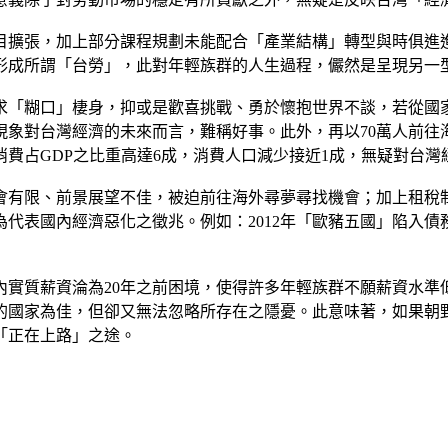
目擴張，加上部分課程規劃未能配合「產業結構」轉型與時俱進
形成所謂「台勞」，此對年輕族群的人生過程，儼然是呈現另一
求「糊口」棲身，抑或是歡喜挑戰、勇於懷抱世界不談，若從國
象對台灣經濟的未來而言，難稱好事。此外，再以70萬人前往
內消費占GDP之比重高達6成，消費人口減少接近1成，無疑對台
會有限、前景展望不佳，被迫前往海外尋夢尋找機會；加上租稅
代表國內經濟惡化之徵兆。例如：2012年「歐豬五國」陷入債務
內實質薪資淪為20年之前困境，使得許多年輕族群不願薪資水準
的國家為佳，但卻又無法忽略所存在之隱憂。此意味著，如果朝
「正在上路」之途。