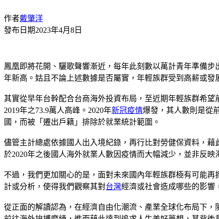
作者
戴肇洋
發布日期
2023年4月8日
鳳凰即將花開、驪歌聲響漸近，每年此刻數以萬計青年準備步
年新高。姑且不論上述數據是否屬實，年輕族群受到高薪或發
其實從早年台幹配合台商海外投資布局，至近期年輕族群希望前
2019年之73.9萬人高峰。2020年
新冠疫情
爆發，其人數則是從前一
國，而被「遷出戶籍」排除於就業統計範圍。
儘管主計總處依據國人出入境紀錄，再行比對勞健保資料，藉
於2020年之後國人海外就業人數因疫情而大幅減少，並非反
不過，我們更加關心的是，面對未來國內年輕族群極有可能再
計或分析，使得我們觀察其對
台灣
經濟或社會造成哪些的影響
從正面的解讀認為，在經濟自由化潮流、產業全球化布局下，
前往海外拚搏磨練，進而藉此達到追求人生美好夢想，其背後