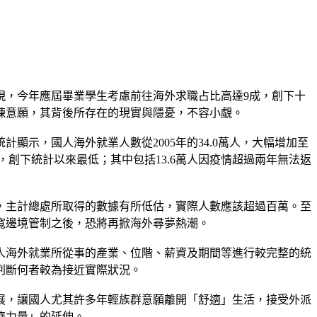
現，今年應屆畢業學生考慮前往海外求職占比高達9成，創下十
鍊意願，其背後所存在的現實與隱憂，不容小覷。
示，國人海外就業人數從2005年的34.0萬人，大幅增加至
萬人，創下統計以來最低；其中包括13.6萬人因疫情超過兩年無法返
，主計總處所取得的數據有所低估，實際人數應該超過百萬。至
寬邊境管制之後，恐將再掀海外尋夢熱潮。
人海外就業所從事的產業、位階、薪資及期間等進行較完整的統
判斷何者較為接近實際狀況。
展，讓國人尤其許多年輕族群意願離開「舒適」生活，接受外派
濟力量」的延伸。