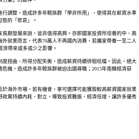
進行調整，造成許多年輕族群「學非所用」，使得其在薪資水準
型態的「悲哀」。
家長期發展來說，並非值得高興。亦即國家投資所培養的中、高
海外就業而言，代表70萬人不再國內消費，若攜家帶眷一至二人
灣經濟帶來或多或少之影響。
制度扭曲、所得分配失衡，造成薪資持續徘徊低檔。因此，絕大
危機，造成許多年輕族群被迫出國尋職；2015年南韓經濟惡
低於海外市場，若有機會，寧可選擇可能獲致較高薪資國家就業
野政黨持續內耗、對立，導致投資難振、經濟低增，讓許多優秀