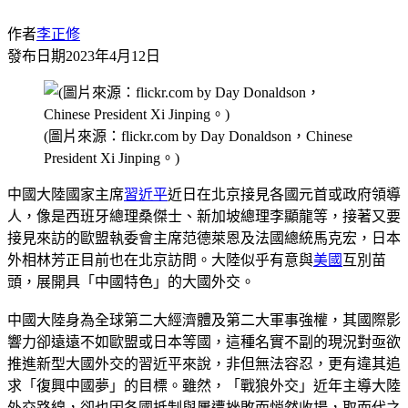
作者
李正修
發布日期
2023年4月12日
(圖片來源：flickr.com by Day Donaldson，Chinese
President Xi Jinping。)
中國大陸國家主席
習近平
近日在北京接見各國元首或政府領導
人，像是西班牙總理桑傑士、新加坡總理李顯龍等，接著又要
接見來訪的歐盟執委會主席范德萊恩及法國總統馬克宏，日本
外相林芳正目前也在北京訪問。大陸似乎有意與
美國
互別苗
頭，展開具「中國特色」的大國外交。
中國大陸身為全球第二大經濟體及第二大軍事強權，其國際影
響力卻遠遠不如歐盟或日本等國，這種名實不副的現況對亟欲
推進新型大國外交的習近平來說，非但無法容忍，更有違其追
求「復興中國夢」的目標。雖然，「戰狼外交」近年主導大陸
外交路線，卻也因各國抵制與屢遭挫敗而悄然收場，取而代之