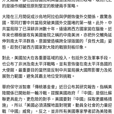
的是操作細膩但原則堅定的軟硬兩手策略。
大陸在三月間促成沙烏地阿拉伯與伊朗恢復外交關係，震驚各
國，等同打響中共當局突破美國外交圍堵的第一槍。此外，中
共當局除了已深耕非洲數十年，遠遠將西方國家拋在腦後，近
年來也積極搶攻有美國後院之稱的中南美洲，亦把外交觸角延
伸到南太平洋群島，意圖營造橫跨全球版圖的「良性大國」姿
態，趁勢打破西方國家對大陸的戰狼刻板印象。
對此，美國加大在各重要區域的投入，包括外交及軍事手段，
也公布了非洲及南太平洋戰略，並有意恢復在南太平洋島國的
大使館，最重要目的當然是反制中共當局擴大國際影響力及拓
展勢力範圍，避免其霸主地位受到挑戰。
華府保守派智庫「傳統基金會」近日公布其研究報告，指稱美
陸關係已開始新一輪冷戰，提醒美國政府「『中國』是個比蘇
聯更具能力、更危險的對手，美國要對『中國』採取更嚴格措
施」，所以「美國必須清醒地面對現實，動員全社會的力量迎
戰『中國』威脅」。反之，並非所有美國專家學者認為美陸衝