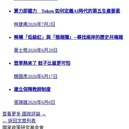
算力即國力 Token 如何定義AI時代的第五生產要素
林建甫
2026年7月2日
解構「低級紅」與「極端獨」─尋找兩岸的歷史共鳴箱
黃士修
2026年6月29日
登革熱來了 蚊子比鼠更可怕
魏國彥
2026年6月17日
建立保障教師制度
張瑞雄
2026年6月8日
查看更多
國政評論
→
← 返回文章列表
國家政策研究基金會