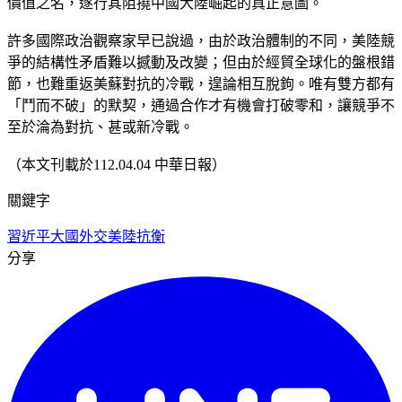
價值之名，遂行其阻撓中國大陸崛起的真正意圖。
許多國際政治觀察家早已說過，由於政治體制的不同，美陸競
爭的結構性矛盾難以撼動及改變；但由於經貿全球化的盤根錯
節，也難重返美蘇對抗的冷戰，遑論相互脫鉤。唯有雙方都有
「鬥而不破」的默契，通過合作才有機會打破零和，讓競爭不
至於淪為對抗、甚或新冷戰。
（本文刊載於112.04.04 中華日報）
關鍵字
習近平
大國外交
美陸抗衡
分享