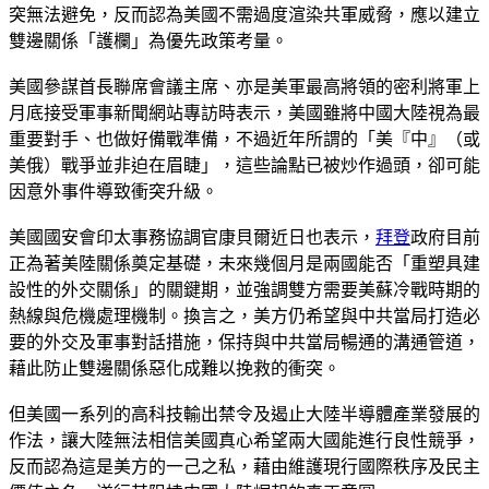
突無法避免，反而認為美國不需過度渲染共軍威脅，應以建立
雙邊關係「護欄」為優先政策考量。
美國參謀首長聯席會議主席、亦是美軍最高將領的密利將軍上
月底接受軍事新聞網站專訪時表示，美國雖將中國大陸視為最
重要對手、也做好備戰準備，不過近年所謂的「美『中』（或
美俄）戰爭並非迫在眉睫」，這些論點已被炒作過頭，卻可能
因意外事件導致衝突升級。
美國國安會印太事務協調官康貝爾近日也表示，
拜登
政府目前
正為著美陸關係奠定基礎，未來幾個月是兩國能否「重塑具建
設性的外交關係」的關鍵期，並強調雙方需要美蘇冷戰時期的
熱線與危機處理機制。換言之，美方仍希望與中共當局打造必
要的外交及軍事對話措施，保持與中共當局暢通的溝通管道，
藉此防止雙邊關係惡化成難以挽救的衝突。
但美國一系列的高科技輸出禁令及遏止大陸半導體產業發展的
作法，讓大陸無法相信美國真心希望兩大國能進行良性競爭，
反而認為這是美方的一己之私，藉由維護現行國際秩序及民主